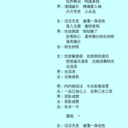
       化作春泥　呵護著我

   男︰淺淺歲月　拂滿愛人袖

       片片芳菲　入水流

   女︰涼涼天意　瀲灩一身花色

       落入凡塵　傷情著我

   男︰生劫易渡　情劫難了

       折舊的心　還有幾分前生的恨

       還有幾分

   合︰前生的恨

   女︰也曾鬢微霜　也曾因你迴光

       悠悠歲月漫長　怎能浪費時光

       去流浪

   男︰去流浪

   女︰去換成長

   男︰灼灼桃花涼　今生愈漸滾燙

   合︰一朵已放心上　足夠三生三世

   男︰背影成雙

   女︰背影成雙

   合︰在水一方

       重唱　＊

   女︰涼涼天意　瀲灩一身花色
