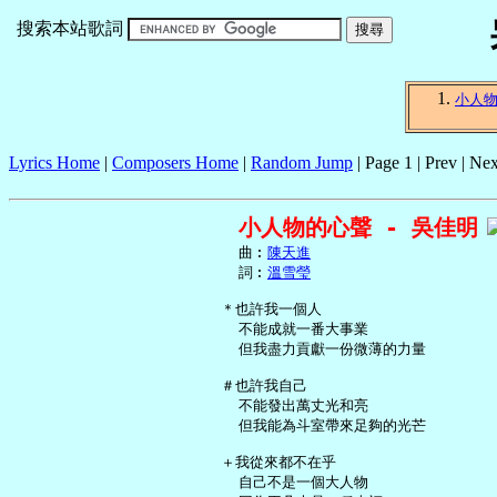
搜索本站歌詞
小人
Lyrics Home
|
Composers Home
|
Random Jump
| Page 1 | Prev | Nex
小人物的心聲 - 吳佳明
     曲︰
陳天進
     詞︰
溫雪瑩
   ＊也許我一個人

     不能成就一番大事業

     但我盡力貢獻一份微薄的力量

   ＃也許我自己

     不能發出萬丈光和亮

     但我能為斗室帶來足夠的光芒

   ＋我從來都不在乎

     自己不是一個大人物
