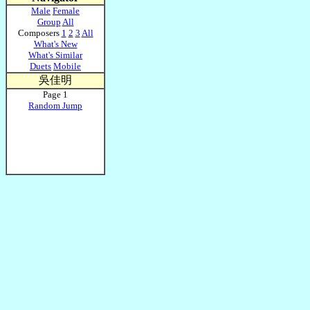
Male
Female
Group
All
Composers
1
2
3
All
What's New
What's Similar
Duets
Mobile
吳佳明
Page 1
Random Jump