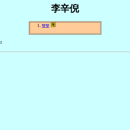
李辛倪
雙雙
t