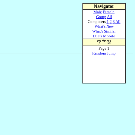
Navigator
Male
Female
Group
All
Composers
1
2
3
All
What's New
What's Similar
Duets
Mobile
李辛倪
Page 1
Random Jump