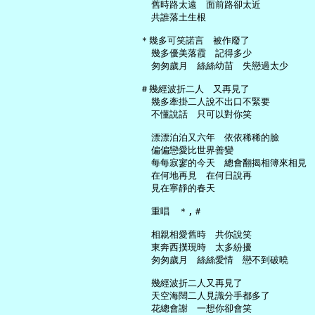
     舊時路太遠　面前路卻太近

     共誰落土生根

   ＊幾多可笑諾言　被作廢了

     幾多優美落霞　記得多少

     匆匆歲月　絲絲幼苗　失戀過太少

   ＃幾經波折二人　又再見了

     幾多牽掛二人說不出口不緊要

     不懂說話　只可以對你笑

     漂漂泊泊又六年　依依稀稀的臉

     偏偏戀愛比世界善變

     每每寂寥的今天　總會翻揭相簿來相見

     在何地再見　在何日說再

     見在寧靜的春天

     重唱　＊,＃

     相親相愛舊時　共你說笑

     東奔西撲現時　太多紛擾

     匆匆歲月　絲絲愛情　戀不到破曉

     幾經波折二人又再見了

     天空海闊二人見識分手都多了

     花總會謝　一想你卻會笑
