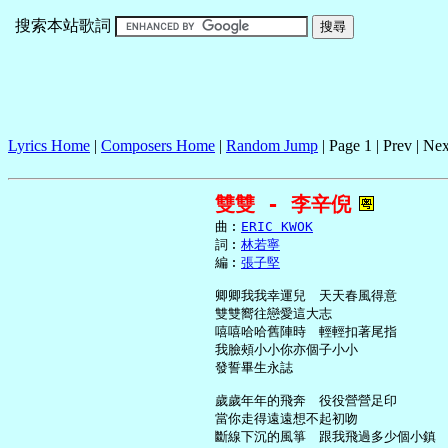
搜索本站歌詞
Lyrics Home
|
Composers Home
|
Random Jump
| Page 1 | Prev | Nex
雙雙 - 李辛倪
     曲︰
ERIC KWOK
     詞︰
林若寧
     編︰
張子堅
     卿卿我我幸運兒　天天春風得意

     雙雙嚮往戀愛這大志

     嘻嘻哈哈舊陣時　輕輕扣著尾指

     我臉頰小小你亦個子小小

     發誓畢生永誌

     歲歲年年的飛奔　役役營營足印

     當你走得遠遠想不起初吻

     斷線下沉的風箏　跟我飛過多少個小鎮
