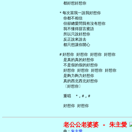
     都好想好想你

   ＊每次當我一說我好想你

     你都不相信

     但卻總愛問我有沒有想你

     我不懂得甜言蜜語

     所以只說好想你

     反正說來說去

     都只想讓你開心

   ＃好想你 好想你 好想你 好想你

     是真的真的好想你

     不是假的假的好想你

     好想你 好想你 好想你 好想你

     是夠力夠力好想你

     真的西北西北好想你

     〔好想你〕

     重唱　＊,＃,＃

老公公老婆婆 - 朱主愛
     曲︰
朱主愛