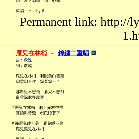
     啊　才下眉頭　卻上心頭

Permanent link: http://
1.h
雁兒在林梢 - 
錦繡二重唱
     曲︰
欣逸
     詞︰瓊瑤

     雁兒在林梢　啊眼前白雲飄

     啣雲啣不住　築巢築不了

     那雁兒不想飛　雁兒不想飛

     白雲深處多寂寥

   ＊雁兒在林梢　啊月光林中照

     喜鵲與黃鶯　都已睡著了

   ＃那雁兒睡不著　雁兒睡不著

     雁兒雁兒在林梢
