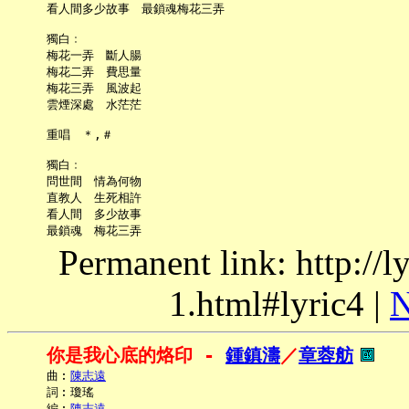
     看人間多少故事　最鎖魂梅花三弄

     獨白﹕

     梅花一弄　斷人腸

     梅花二弄　費思量

     梅花三弄　風波起

     雲煙深處　水茫茫

     重唱　＊,＃

     獨白﹕

     問世間　情為何物

     直教人　生死相許

     看人間　多少故事

Permanent link: http://
1.html#lyric4 |
N
你是我心底的烙印 - 
鍾鎮濤
／
章蓉舫
     曲︰
陳志遠
     詞︰瓊瑤

     編︰
陳志遠