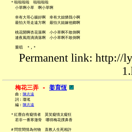
   ＊啦啦啦啦　啦啦啦啦

     小草啊小草　啊小草啊

     幸有大哥心腸好啊　幸有大姐憐我小啊

     最怕大哥走遠方啊　最怕大姐嫁他鄉啊

     桃花開啊杏花落啊　小小草啊不敢倒啊

     連夜風雨滴滴落啊　小小草啊不敢倒啊

Permanent link: http://
1.
梅花三弄 - 
姜育恆
     曲︰
陳志遠
     詞︰瓊瑤

     編︰
陳志遠
   ＊紅塵自有癡情者　莫笑癡情太癡狂

     若非一番寒澈骨　哪得梅花撲鼻香

   ＃問世間情為何物　直教人生死相許
