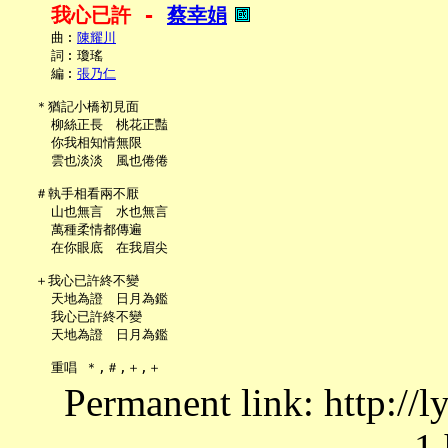
我心已許 - 
蔡幸娟
     曲︰
陳耀川
     詞︰瓊瑤

     編︰
張乃仁
   ＊猶記小橋初見面

     柳絲正長　桃花正豔

     你我相知情無限

     雲也淡淡　風也倦倦

   ＃執手相看兩不厭

     山也無言　水也無言

     萬種柔情都傳遍

     在你眼底　在我眉尖

   ＋我心已許終不變

     天地為證　日月為鑑

     我心已許終不變

     天地為證　日月為鑑

Permanent link: http://
1.