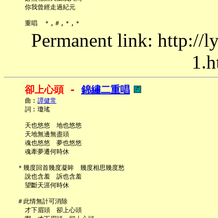
     你我曾經走過紀元

Permanent link: http://
1.h
卻上心頭 - 
錦繡二重唱
     曲︰
譚健常
     詞︰瓊瑤

     天也悠悠　地也悠悠

     天地無邊無盡頭

     魂也悠悠　夢也悠悠

     魂牽夢遷何時休

   ＊幾度回首幾度凝眸　幾度相思幾度愁

     說也含羞　訴也含羞

     望斷天涯何時休

   ＃此情無計可消除

     才下眉頭　卻上心頭
