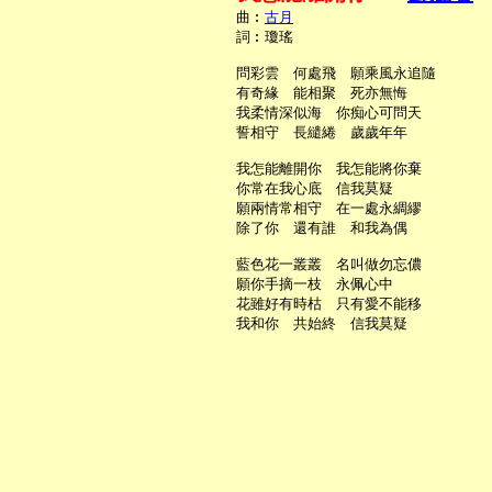
     曲︰
古月
     詞︰瓊瑤

     問彩雲　何處飛　願乘風永追隨

     有奇緣　能相聚　死亦無悔

     我柔情深似海　你痴心可問天

     誓相守　長繾綣　歲歲年年

     我怎能離開你　我怎能將你棄

     你常在我心底　信我莫疑

     願兩情常相守　在一處永綢繆

     除了你　還有誰　和我為偶

     藍色花一叢叢　名叫做勿忘儂

     願你手摘一枝　永佩心中

     花雖好有時枯　只有愛不能移
