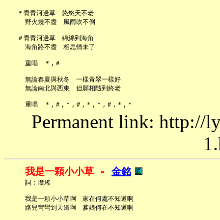
   ＊青青河邊草　悠悠天不老

     野火燒不盡　風雨吹不倒

   ＃青青河邊草　綿綿到海角

     海角路不盡　相思情未了

     重唱　＊,＃

     無論春夏與秋冬　一樣青翠一樣好

     無論南北與西東　但願相隨到終老

Permanent link: http://
1.
我是一顆小小草 - 
金銘
     詞︰瓊瑤

     我是一顆小小草啊　家在何處不知道啊

     路兒彎彎到天邊啊　爹娘何在不知道啊
