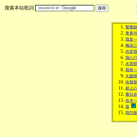
搜索本站歌詞
鴛鴦
青青
我是
梅花
你是
我心
水雲
我有
大眼
你我
卻上
雁兒
在水
當
我怎