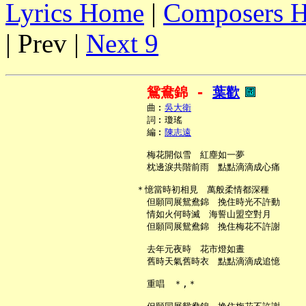
Lyrics Home
|
Composers 
| Prev |
Next 9
鴛鴦錦 - 
葉歡
     曲︰
吳大衛
     詞︰瓊瑤

     編︰
陳志遠
     梅花開似雪　紅塵如一夢

     枕邊淚共階前雨　點點滴滴成心痛

   ＊憶當時初相見　萬般柔情都深種

     但願同展鴛鴦錦　挽住時光不許動

     情如火何時滅　海誓山盟空對月

     但願同展鴛鴦錦　挽住梅花不許謝

     去年元夜時　花市燈如晝

     舊時天氣舊時衣　點點滴滴成追憶

     重唱　＊,＊
