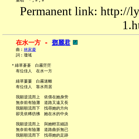
Permanent link: http://
1.h
在水一方 - 
鄧麗君
     曲︰
林家慶
     詞︰瓊瑤

   ＊綠草蒼蒼　白霧茫茫

     有位佳人　在水一方

     綠草萋萋　白霧迷離

     有位佳人　靠水而居

     我願逆流而上　依偎在她身旁

     無奈前有險灘　道路又遠又長

     我願順流而下　找尋她的方向

     卻見依稀彷彿　她在水的中央

     我願逆流而上　與她輕言細語

     無奈前有險灘　道路曲折無已

     我願順流而下　找尋她的足跡
