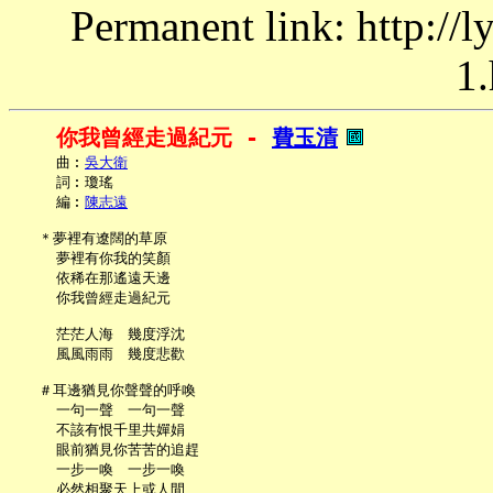
Permanent link: http://
1.
你我曾經走過紀元 - 
費玉清
     曲︰
吳大衛
     詞︰瓊瑤

     編︰
陳志遠
   ＊夢裡有遼闊的草原

     夢裡有你我的笑顏

     依稀在那遙遠天邊

     你我曾經走過紀元

     茫茫人海　幾度浮沈

     風風雨雨　幾度悲歡

   ＃耳邊猶見你聲聲的呼喚

     一句一聲　一句一聲

     不該有恨千里共嬋娟

     眼前猶見你苦苦的追趕

     一步一喚　一步一喚

     必然相聚天上或人間
