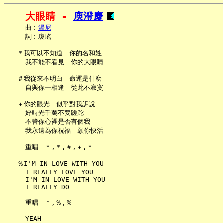
大眼睛 - 
庾澄慶
     曲︰
湯尼
     詞︰瓊瑤

   ＊我可以不知道　你的名和姓

     我不能不看見　你的大眼睛

   ＃我從來不明白　命運是什麼

     自與你一相逢　從此不寂寞

   ＋你的眼光　似乎對我訴說

     好時光千萬不要蹉跎

     不管你心裡是否有個我

     我永遠為你祝福　願你快活

     重唱　＊,＊,＃,＋,＊

   ％I'M IN LOVE WITH YOU

     I REALLY LOVE YOU

     I'M IN LOVE WITH YOU

     I REALLY DO

     重唱　＊,％,％
