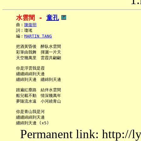
水雲間 - 
童孔
     曲︰
陳復明
     詞︰瓊瑤

     編︰
MARTIN TANG
     把酒黃昏後　醉臥水雲間

     彩筆由我舞　揮灑一片天

     天空幾萬里　雲霞共翩翩

     你是浮雲我是霞

     纏纏綿綿到天邊

     纏綿到天邊　纏綿到天邊

     踏遍紅塵路　結伴水雲間

     船兒載不動　情深幾萬年

     夢隨流水遠　小河繞青山

     你是青山我是河

     纏纏綿綿到天邊

Permanent link: http://