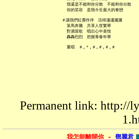
     我還是不能和你分散　不能和你分散

     你的笑容　是我今生最大的眷戀

   ＃讓我們紅塵作伴　活得瀟瀟灑灑

     策馬奔騰　共享人世繁華

     對酒當歌　唱出心中喜悅

     轟轟烈烈　把握青春年華

Permanent link: http://
1.h
我怎能離開你 - 
鄧麗君