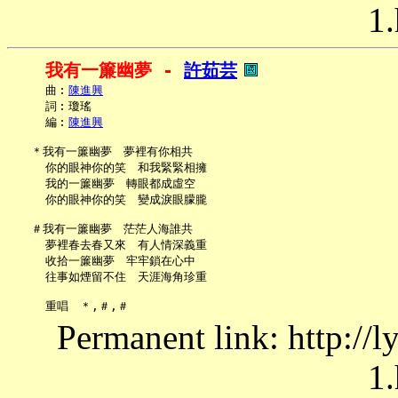
1.
我有一簾幽夢 - 
許茹芸
     曲︰
陳進興
     詞︰瓊瑤

     編︰
陳進興
   ＊我有一簾幽夢　夢裡有你相共

     你的眼神你的笑　和我緊緊相擁

     我的一簾幽夢　轉眼都成虛空

     你的眼神你的笑　變成淚眼朦朧

   ＃我有一簾幽夢　茫茫人海誰共

     夢裡春去春又來　有人情深義重

     收拾一簾幽夢　牢牢鎖在心中

     往事如煙留不住　天涯海角珍重

Permanent link: http://
1.