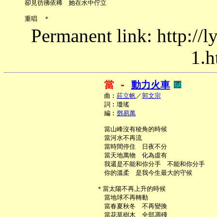
     卻見彷彿依稀　她在水中佇立

Permanent link: http://
1.h
當 - 
動力火車
     曲︰
莊立帆
／
郭文宗
     詞︰瓊瑤

     編︰
鄧易萬
     當山峰沒有稜角的時候

     當河水不再流

     當時間停住　日夜不分

     當天地萬物　化為虛有

     我還是不能和你分手　不能和你分手

     你的溫柔　是我今生最大的守候

   ＊當太陽不再上升的時候

     當地球不再轉動

     當春夏秋冬　不再變換

     當花草樹木　全部凋殘
