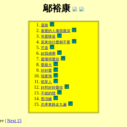
鄔裕康
退路
最愛的人傷我最深
等愛降落
原來你什麼都不要
芹菜
給我感覺
最懂得愛你
愛最大
好好愛
我要飛
稻草人
好想好好愛你
不熄的燈
舊項鍊
忠孝東路走九遍
ev |
Next 15