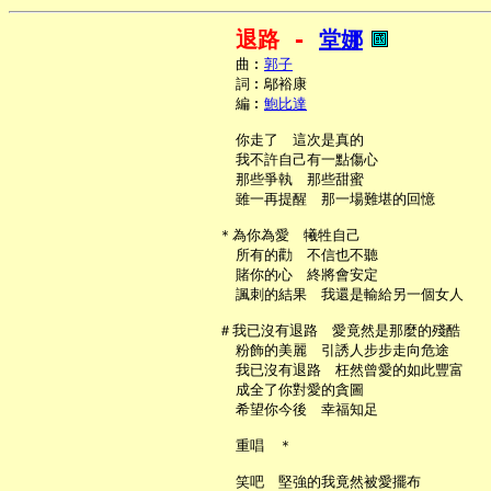
退路 - 
堂娜
     曲︰
郭子
     詞︰鄔裕康

     編︰
鮑比達
     你走了　這次是真的

     我不許自己有一點傷心

     那些爭執　那些甜蜜

     雖一再提醒　那一場難堪的回憶

   ＊為你為愛　犧牲自己

     所有的勸　不信也不聽

     賭你的心　終將會安定

     諷刺的結果　我還是輸給另一個女人

   ＃我已沒有退路　愛竟然是那麼的殘酷

     粉飾的美麗　引誘人步步走向危途

     我已沒有退路　枉然曾愛的如此豐富

     成全了你對愛的貪圖

     希望你今後　幸福知足

     重唱　＊

     笑吧　堅強的我竟然被愛擺布
