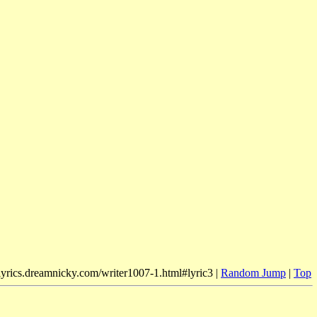
/lyrics.dreamnicky.com/writer1007-1.html#lyric3 |
Random Jump
|
Top