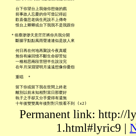
     台下你望台上我做你想做的戲

     前事故人忘憂的你可曾記得起

     歡喜傷悲老病生死說不上傳奇

     恨台上卿卿或台下我我不是我跟你

   ＊俗塵渺渺天意茫茫將你共我分開

     斷腸字點點風雨聲連連似是故人來

     何日再在何地再聚說今夜真暖

     無份有緣回憶不斷生命卻苦短

     一種相思兩段苦戀半生說沒完

     在年月深淵望明月遠遠想像你憂怨

     重唱　＊

     留下你或留下我在世間上終老

     離別以前未知相對當日那麼好

     執子之手卻又分手愛得有還無

Permanent link: http://
1.html#lyric9 |
N