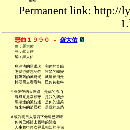
Permanent link: http://
1.
戀曲１９９０ - 
羅大佑
     曲︰羅大佑

     詞︰羅大佑

     編︰羅大佑

     烏溜溜的黑眼珠　和你的笑臉

     怎麼也難忘記你　容顏的轉變

     輕飄飄的就時光　就這麼溜走

     轉頭回去看看時　已匆匆數年

   ＊蒼茫茫的天涯路　是你的漂泊

     尋尋覓覓常相守　是我的腳步

     黑漆漆的孤枕邊　是你的溫柔

     醒來時的清晨裡　是我的哀愁

   ＃或許明日太陽西下倦鳥已歸時

     你將已經踏上舊時的歸途

     人生難得再次尋覓相知的伴侶
