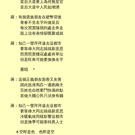
       皇后大道東上為何無皇宮

       皇后大道中人民如潮湧

   羅︰有個貴族朋友在硬幣背後

       青春不見名字叫做皇后

       每次買賣隨我到處去奔走

       面上沒有表情卻匯聚成就

   羅︰知己一聲拜拜遠去這都市

       要靠偉大同志搞搞新意思

       照買照賣樓花處處有單位

       但是旺角可能要換換名字

       重唱　＊

   蔣︰這個正義朋友面善又友善

       因此批准馬匹一週跑兩天

       百姓也自然要鬥快過終點

       若做大國公民只須身有錢

   蔣︰知己一聲拜拜遠去這都市

       要靠偉大同志搞搞新意思

       冷暖氣候同樣影響這都市

       但是換季可能靠特異人士

     ＃空即是色　色即是空
