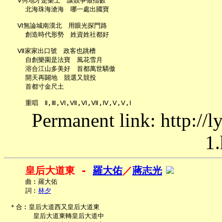
   Ⅴ何地才是樂土　讓競爭做指數

     北海珠海滄海　哪一處出國寶

   Ⅵ無論城南漠北　用眼光探門路

     創造時代形勢　姓資姓社都好

   Ⅶ家家出口號　政客也跳槽

     自創樂園是法寶　風花雪月

     溶合江山多美好　首都萬世驕傲

     開天再闢地　競選又競投

     首都寸金尺土

Permanent link: http://
1.
皇后大道東 - 
羅大佑
／
蔣志光
     曲︰羅大佑

     詞︰
林夕
 ＊合︰皇后大道西又皇后大道東

       皇后大道東轉皇后大道中
