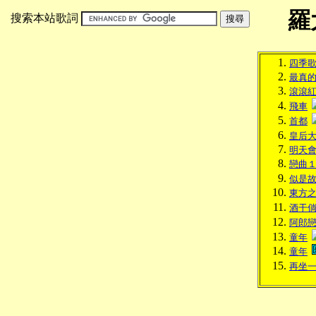
羅
搜索本站歌詞
四季
最真
滾滾
飛車
首都
皇后
明天
戀曲
似是
東方
酒干
阿郎
童年
童年
再坐