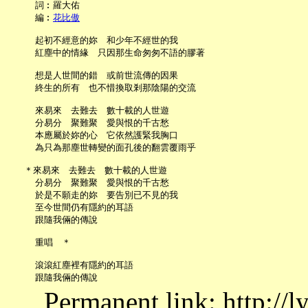
     詞︰羅大佑

     編︰
花比傲
     起初不經意的妳　和少年不經世的我

     紅塵中的情緣　只因那生命匆匆不語的膠著

     想是人世間的錯　或前世流傳的因果

     終生的所有　也不惜換取剎那陰陽的交流

     來易來　去難去　數十載的人世遊

     分易分　聚難聚　愛與恨的千古愁

     本應屬於妳的心　它依然護緊我胸口

     為只為那塵世轉變的面孔後的翻雲覆雨乎

   ＊來易來　去難去　數十載的人世遊

     分易分　聚難聚　愛與恨的千古愁

     於是不願走的妳　要告別已不見的我

     至今世間仍有隱約的耳語

     跟隨我倆的傳說

     重唱　＊

     滾滾紅塵裡有隱約的耳語

Permanent link: http://