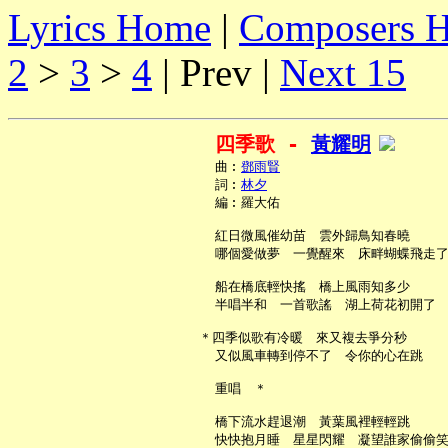
Lyrics Home
|
Composers 
2
>
3
>
4
| Prev |
Next 15
四季歌 - 
黃耀明
     曲︰
鄧雨賢
     詞︰
林夕
     編︰羅大佑

     紅日微風催幼苗　雲外歸鳥知春曉

     哪個愛做夢　一覺醒來　床畔蝴蝶飛走了
     船在橋底輕快搖　橋上風雨知多少

     半唱半和　一首歌謠　湖上荷花初開了

   ＊四季似歌有冷暖　來又複去爭分秒

     又似風車轉到停不了　令你的心在跳

     重唱　＊

     橋下流水趕退潮　黃葉風裡輕輕跳

     快快抱月睡　星星閃耀　凝望誰家偷偷笑