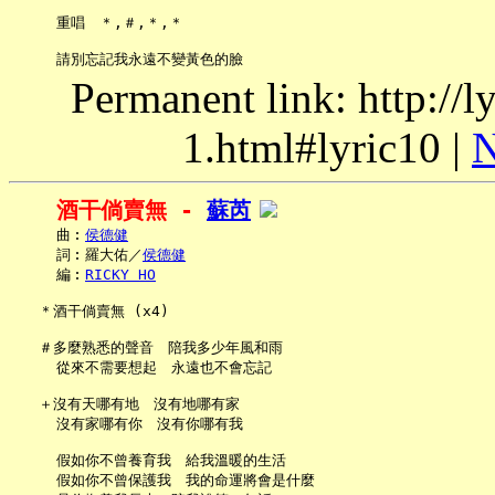
     重唱　＊,＃,＊,＊

Permanent link: http://
1.html#lyric10 |
N
酒干倘賣無 - 
蘇芮
     曲︰
侯德健
     詞︰羅大佑／
侯德健
     編︰
RICKY HO
   ＊酒干倘賣無 (x4)

   ＃多麼熟悉的聲音　陪我多少年風和雨

     從來不需要想起　永遠也不會忘記

   ＋沒有天哪有地　沒有地哪有家

     沒有家哪有你　沒有你哪有我

     假如你不曾養育我　給我溫暖的生活

     假如你不曾保護我　我的命運將會是什麼
