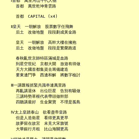
   Ⅰ首都　萬里河山千代人物

     首都　萬世乾坤青雲路

     首都　CAPITAL (x4)

   Ⅱ皇天　一朝解放　股票數字任飛舞

     后土　改做地盤　段段劃成黃金路

     皇天　一朝解放　高幹大樓在擁抱

     后土　改做地盤　段段是繁榮跑道

     春秋亂世京師特區滿城是血路

     到星空世紀　京都大開　放遊有得做

     天方大國首都集資去籌備建造

     要東邊鬥爭　西邊和解　將數字檢討

   Ⅲ一講匯報抓緊共識串連萬里路

     再亂講退休　出位巨星　告別有騷做

     三講時勢草根代表帶頭做幹部

     四聽講最好　生金聚寶　不理是孤島

   Ⅳ太上皇踏泰山　欲看盡帝皇路

     但是人造衛星　看得更真更早

     故夢留在故宮　未見大宋旗號

     大華銀行月租　比山海關更高
