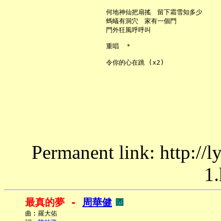
     何地神仙把扇搖　留下霜雪知多少

     螞蟻有洞穴　家有一個門

     門外狂風呼呼叫

     重唱　＊

Permanent link: http://
1.
最真的夢 - 
周華健
     曲︰羅大佑
