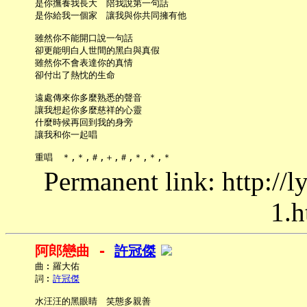
     是你撫養我長大　陪我說第一句話

     是你給我一個家　讓我與你共同擁有他

     雖然你不能開口說一句話

     卻更能明白人世間的黑白與真假

     雖然你不會表達你的真情

     卻付出了熱忱的生命

     遠處傳來你多麼熟悉的聲音

     讓我想起你多麼慈祥的心靈

     什麼時候再回到我的身旁

     讓我和你一起唱

Permanent link: http://
1.h
阿郎戀曲 - 
許冠傑
     曲︰羅大佑

     詞︰
許冠傑
     水汪汪的黑眼睛　笑態多親善
