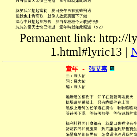
     只可惜當天太快已消逝　童年時就如此飄過

     莫笑我又想起當初　夏日炎午再有蜜蜂飛過

     但我也未肯高歌　就像人故意裏面下了鎖

     深心中只想起那故舊　那自棄種種今天改變得多

Permanent link: http://
1.html#lyric13 |
N
童年 - 
張艾嘉
     曲︰羅大佑

     詞︰羅大佑

     編︰羅大佑

     池塘邊的榕樹下　知了在聲聲叫著夏天

     操場邊的鞦韆上　只有蝴蝶停在上面

     黑板上老師的粉筆還在拼命　吱吱喳喳寫
     等待著下課　等待著放學　等待遊戲的童
     福利社裡面什麼都有　就是口袋裡沒有半
     諸葛四郎和魔鬼黨　到底誰搶到那隻寶劍
     隔壁班的那個男孩　怎麼還沒經過我的窗