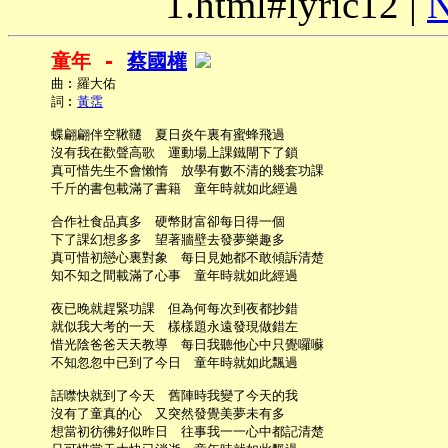
1.html#lyric12 |
N
童年 - 
蔡國權
     曲︰羅大佑

     詞︰
黃霑
     蝶翩翩伴空鞦韆　夏日炎午裏有蜜蜂飛過

     沒有我在歡聲高歌　運動場上課鐵閘下了鎖

     真可惜先生不會懶惰　放學有數不清的幾套功課

     千斤的書包載滿了書籍　童年時就如此經過

     合作社食品真多　硬幣財富卻每日得一個

     下了課幻想多多　望著牆壁去發夢樂趣多

     真可惜初戀心裏對象　每日見她都不敢傾訴清楚

     知不知之間載滿了心事　童年時就如此經過

     夜已晚就趕緊功課　但為何每次到夜都抄錯

     就似我大考的一天　樣樣題永遠發現做錯左

     惜光陰爸爸天天教導　每日我聽他心中只覺囉囌

     不知忽忽中已到了今日　童年時就如此飄過

     話噤快就到了今天　舊陣時我變了今天的我

     沒有了童真的心　又突然發覺美夢未有多

     想當初彷彿好似昨日　往事我一一心中都記清楚
