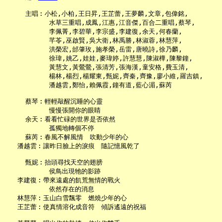
     主唱︰小松,小柏,王日昇,王芷蕾,王夢麟,文章,包偉銘,

           水草三重唱,成鳳,江惠,江音傑,百合二重唱,蔡琴,

           李佩菁,李碧華,李宗盛,李建復,余天,何春蘭,

           芊苓,巫啟賢,吳大衛,林禹勝,林淑蓉,林慧萍,

           洪榮宏,邰肇玫,施孝榮,岳雷,唐曉詩,徐乃麟,

           徐瑋,姚乙,娃娃,麥瑋婷,許慧慧,陳淑樺,陳黎鐘,

           黃慧文,黃鶯鶯,張清芳,張海漢,童安格,費玉清,

           楊林,楊烈,楊耀東,甄妮,齊秦,齊豫,廖小維,羅吉鎮,

           潘越雲,鄭怡,賴佩霞,鐘有道,藍心湄,蘇芮

     蔡琴︰輕輕敲醒沉睡的心靈

           慢慢張開你的眼睛

     余天︰看看忙碌的世界是否依然

           孤獨地轉個不停

     蘇芮︰春風不解風情　吹動少年的心

   潘越雲︰讓昨日臉上的淚痕　隨記憶風乾了

     甄妮︰抬頭尋找天空的翅膀

           侯鳥出現牠的影跡

   李建復︰帶來遠處的飢荒無情的戰火

           依然存在的消息

   林慧萍︰玉山白雪飄零　燃燒少年的心

   王芷蕾︰使真情溶化成音符　傾訴遙遠的祝福
