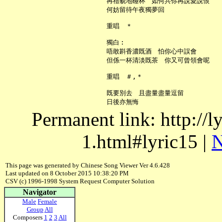
     再禮貌地碰杯　如何共你再說愛說恨

     何妨留待午夜獨夢回

     重唱　＊

     獨白︰

     唔敢斟香濃既酒　怕你心中誤會

     但係一杯清淡既茶　你又可曾領會呢

     重唱　＃,＊

     既要別去　且盡量盡量逗留

Permanent link: http://
1.html#lyric15 |
N
This page was generated by Chinese Song Viewer Ver 4.6.428
Last updated on 8 October 2015 10:38:20 PM
CSV (c) 1996-1998 System Request Computer Solution
Navigator
Male
Female
Group
All
Composers
1
2
3
All