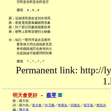
       空即是色即是色即是空

       重唱　＃,＃,＃

   羅︰這個漂亮朋友道別亦漂亮

   蔣︰夜夜電視螢幕繼續舊形象

   羅︰到了那日同慶個個要鼓掌

   蔣︰硬幣上那尊容變烈士銅像

   合︰知己一聲拜拜遠去這都市

       要靠偉大同志搞搞新意思

       會有鐵路城巴也會有的士

       但是路線可能要問問何事

Permanent link: http://
1.
明天會更好 - 
蔡琴
     曲︰羅大佑

     詞︰羅大佑／
張大春
／
許乃勝
／
李壽全
／
邱復生
／
張艾嘉
／
詹宏志
     編︰
陳志遠