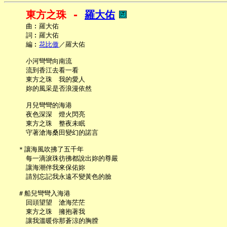
東方之珠 - 
羅大佑
     曲︰羅大佑

     詞︰羅大佑

     編︰
花比傲
／羅大佑

     小河彎彎向南流

     流到香江去看一看

     東方之珠　我的愛人

     妳的風采是否浪漫依然

     月兒彎彎的海港

     夜色深深　燈火閃亮

     東方之珠　整夜未眠

     守著滄海桑田變幻的諾言

   ＊讓海風吹拂了五千年

     每一滴淚珠彷彿都說出妳的尊嚴

     讓海潮伴我來保佑妳

     請別忘記我永遠不變黃色的臉

   ＃船兒彎彎入海港

     回頭望望　滄海茫茫

     東方之珠　擁抱著我

     讓我溫暖你那蒼涼的胸膛
