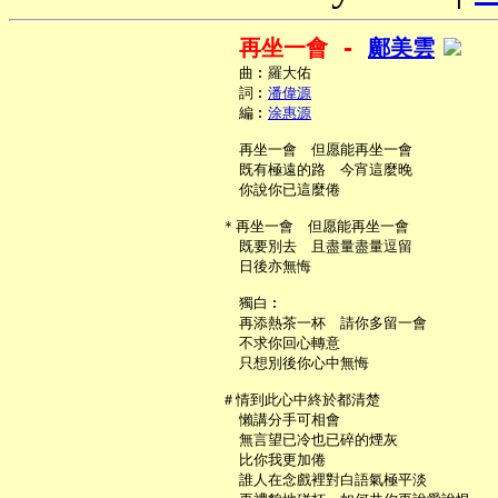
再坐一會 - 
鄺美雲
     曲︰羅大佑

     詞︰
潘偉源
     編︰
涂惠源
     再坐一會　但愿能再坐一會

     既有極遠的路　今宵這麼晚

     你說你已這麼倦

   ＊再坐一會　但愿能再坐一會

     既要別去　且盡量盡量逗留

     日後亦無悔

     獨白︰

     再添熱茶一杯　請你多留一會

     不求你回心轉意

     只想別後你心中無悔

   ＃情到此心中終於都清楚

     懶講分手可相會

     無言望已冷也已碎的煙灰

     比你我更加倦

     誰人在念戲裡對白語氣極平淡
