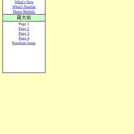
What's New
What's Similar
Duets
Mobile
羅大佑
Page 1
Page 2
Page 3
Page 4
Random Jump