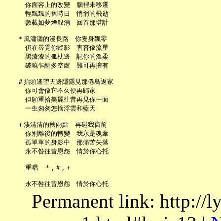
     你面容上的改變　腦裡未移遷

     輕飄飄的舊時日　悄悄的飛逝

     數載如夢煙般消　回首那堪計

   ＊風瀟瀟的漫長路　你隻身飄零

     仍在尋覓你蹤影　杳杳像流星

     黑漆漆的孤枕邊　記你的溫柔

     破曉乍醒多空虛　難可再擁有

   ＃抬頭遙望天邊隱隱見那倦鳥返家

     你可會像它不久便再歸家

     但願重拾美麗往昔再見你一面

     一生匆匆怎捨浮雲和藍天

   ＋淒清清的秋雨點　再碰我窗前

     你別離後的轉變　我永是魂牽

     孤單單的身影中　那痛苦失落

     永不咎往昔恩怨　情於你心托

     重唱　＊,＃,＋

Permanent link: http://