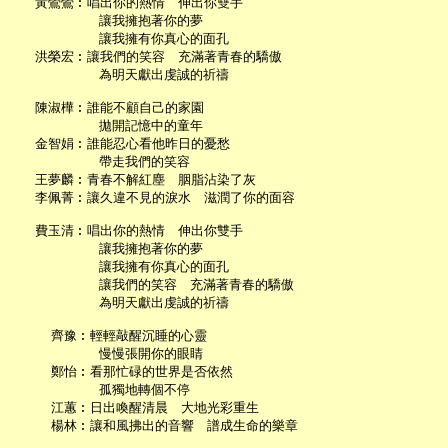
   黃鶯鶯︰唱出你的熱情　伸出你雙手

           讓我擁抱著你的夢

           讓我擁有你真心的面孔

   洪榮宏︰讓我們的笑容　充滿著青春的驕傲

           為明天獻出虔誠的祈禱

   陳淑樺︰誰能不顧自己的家園

           拋開記憶中的童年

   金智娟︰誰能忍心看他昨日的憂愁

           帶走我們的笑容

   王夢麟︰青春不解紅塵　胭脂沾染了灰

   李佩菁︰讓久違不見的淚水　滋潤了你的面容

   費玉清︰唱出你的熱情　伸出你雙手

           讓我擁抱著你的夢

           讓我擁有你真心的面孔

           讓我們的笑容　充滿著青春的驕傲

           為明天獻出虔誠的祈禱

     齊豫︰輕輕敲醒沉睡的心靈

           慢慢張開你的眼睛

     鄭怡︰看那忙碌的世界是否依然

           孤獨地轉個不停

     江蕙︰日出喚醒清晨　大地光彩重生

     楊林︰讓和風拂出的音響　譜成生命的樂章
