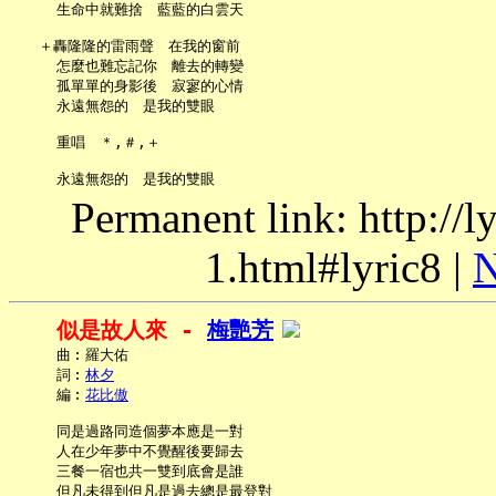
     生命中就難捨　藍藍的白雲天

   ＋轟隆隆的雷雨聲　在我的窗前

     怎麼也難忘記你　離去的轉變

     孤單單的身影後　寂寥的心情

     永遠無怨的　是我的雙眼

     重唱　＊,＃,＋

Permanent link: http://
1.html#lyric8 |
N
似是故人來 - 
梅艷芳
     曲︰羅大佑

     詞︰
林夕
     編︰
花比傲
     同是過路同造個夢本應是一對

     人在少年夢中不覺醒後要歸去

     三餐一宿也共一雙到底會是誰

     但凡未得到但凡是過去總是最登對
