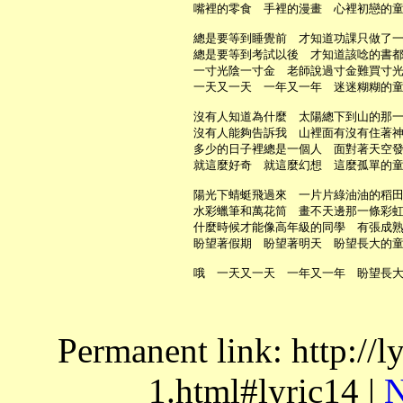
     嘴裡的零食　手裡的漫畫　心裡初戀的童
     總是要等到睡覺前　才知道功課只做了一
     總是要等到考試以後　才知道該唸的書都
     一寸光陰一寸金　老師說過寸金難買寸光
     一天又一天　一年又一年　迷迷糊糊的童
     沒有人知道為什麼　太陽總下到山的那一
     沒有人能夠告訴我　山裡面有沒有住著神
     多少的日子裡總是一個人　面對著天空發
     就這麼好奇　就這麼幻想　這麼孤單的童
     陽光下蜻蜓飛過來　一片片綠油油的稻田
     水彩蠟筆和萬花筒　畫不天邊那一條彩虹
     什麼時候才能像高年級的同學　有張成熟
     盼望著假期　盼望著明天　盼望長大的童
Permanent link: http://
1.html#lyric14 |
N