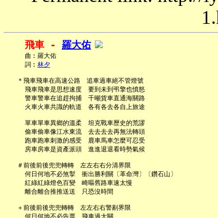
1.
飛車 - 
羅大佑
     曲︰羅大佑

     詞︰
林夕
   ＊飛車飛車在高速公路　追車過車絕不管燈號

     飛車飛車是思想速度　要到未到弔擎也憤怒

     警車警車在追趕拘捕　千噸貨車直通海關路

     火車火車共識的軌道　各有各去各自上旅途

     單車單車異鄉的溫柔　坦克戰車歷史的荒謬

     偷車偷車像江水東流　去去去去再無法轉頭

     跑車跑車刺激的感受　鹿車馬車怎麼可忍受

     房車房車是資產派頭　進進退退看時勢氣候

   ＃前後前後兜兜轉轉　左左右右分清界限

     何日何地不必煞掣　衝出勝利關〔革命灣〕〔鑽石山〕

     紅綠紅綠燈色百變　崎嘔舊路車速太慢

     離合離合推推送送　只恐沒時間

   ＋前後前後兜兜轉轉　左左右右警剔界限

     何日何地不必告票　飛車過大關
