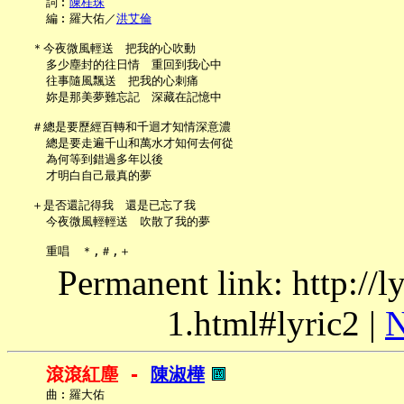
     詞︰
陳桂珠
     編︰羅大佑／
洪艾倫
   ＊今夜微風輕送　把我的心吹動

     多少塵封的往日情　重回到我心中

     往事隨風飄送　把我的心刺痛

     妳是那美夢難忘記　深藏在記憶中

   ＃總是要歷經百轉和千迴才知情深意濃

     總是要走遍千山和萬水才知何去何從

     為何等到錯過多年以後

     才明白自己最真的夢

   ＋是否還記得我　還是已忘了我

     今夜微風輕輕送　吹散了我的夢

Permanent link: http://
1.html#lyric2 |
N
滾滾紅塵 - 
陳淑樺
     曲︰羅大佑
