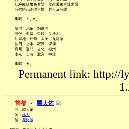
     紅綠紅綠燈色百變　修改道路車速太慢

     時代時代跑得太快　趕不及時間

     重唱　＊,＃,＋

     柴灣　北角　銅鑼灣

     灣仔　中環　金鐘　尖沙咀

     油麻地　旺角　太子　九龍塘

     沙田　上水　羅湖　深圳

     廣州　夏門　台北　福州

     南京　上海　北京　中環

Permanent link: http://
1.
首都 - 
羅大佑
     曲︰羅大佑

     詞︰
林夕
     編︰
花比傲