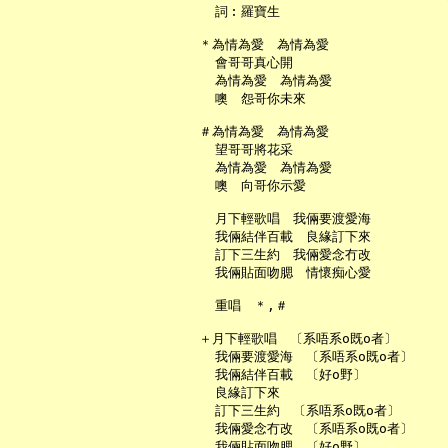
     詞︰羅寶生

   ＊為情為愛　為情為愛

     會哥哥真心開

     為情為愛　為情為愛

     噢　怨哥你未來

   ＃為情為愛　為情為愛

     望哥哥將花采

     為情為愛　為情為愛

     噢　向哥你示愛

     月下輕歌唱　我倆要渡愛海

     我倆結伴百載　良緣訂下來

     訂下三生約　我倆愛念冇改

     我倆貼面吻腮　情懷痴心愛

     重唱　＊,＃

   ＋月下輕歌唱　〔系唔系o既o者〕

     我倆要渡愛海　〔系唔系o既o者〕

     我倆結伴百載　〔好o野〕

     良緣訂下來

     訂下三生約　〔系唔系o既o者〕

     我倆愛念冇改　〔系唔系o既o者〕

     我倆貼面吻腮　〔好o野〕
