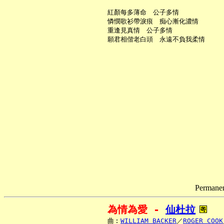
     紅顏每多薄命　公子多情

     憐憫歌衫帶淚痕　痴心漸化濃情

     重逢見真情　公子多情

Permanent
為情為愛 - 
仙杜拉
     曲︰
WILLIAM BACKER
／
ROGER COOK