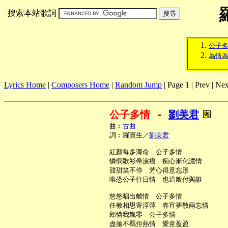
搜索本站歌詞
公子
為情
Lyrics Home
|
Composers Home
|
Random Jump
| Page 1 | Prev | Nex
公子多情 - 
劉美君
     曲︰
古曲
     詞︰羅寶生／
劉美君
     紅顏每多薄命　公子多情

     憐憫歌衫帶淚痕　痴心漸化濃情

     甜甜笑不停　芳心得意忘形

     唯恐公子往日情　也這般付與誰

     悠悠唱出離情　公子多情

     任教相思寄浮萍　春宵夢散兩忘情

     郎憐我飄零　公子多情

     盡拋不羈拒熱情　愛意盈盈
