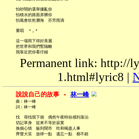
     怕吵鬧的選舉擾亂你

     怕積水的路面弄髒你

     怕風會吹乾瀏海　芬芳雨滴

     重唱　＊,＊

     這一場雨下得好美麗

     把世界和我們暫隔離

Permanent link: http://
1.html#lyric8 |
N
說說自己的故事 - 
林一峰
     曲︰林一峰

     詞︰林一峰

     找　尋找我下個　偶然午夜時份感到落泊

     切記單身　從來不等於寂寞

     換個心情　躲到鬧市　吃和喝盡人事

     齊聲大笑　放肆一點　遺忘一點　都不錯
