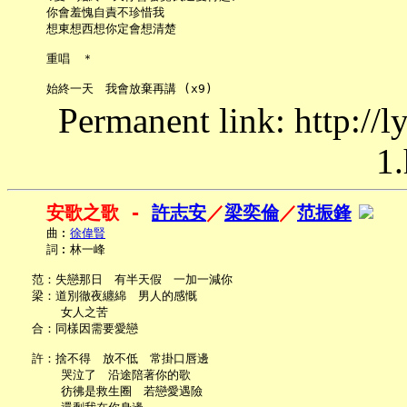
     你會羞愧自責不珍惜我

     想東想西想你定會想清楚

     重唱　＊

Permanent link: http://
1.
安歌之歌 - 
許志安
／
梁奕倫
／
范振鋒
     曲︰
徐偉賢
     詞︰林一峰

   范：失戀那日　有半天假　一加一減你

   梁：道別徹夜纏綿　男人的感慨

       女人之苦

   合：同樣因需要愛戀

   許：捨不得　放不低　常掛口唇邊

       哭泣了　沿途陪著你的歌

       彷彿是救生圈　若戀愛遇險
