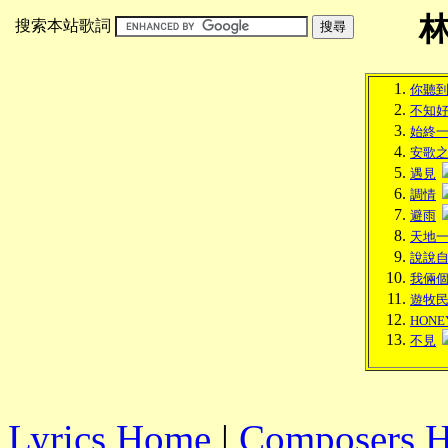
搜索本站歌詞
你聽
不知
始終
安歌
遇見
調情
避雨
天地
說說
我倆
遊牧
HONE
不見
Lyrics Home
|
Composers 