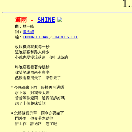
1.
避雨 - 
SHINE
     曲︰林一峰

     詞︰
陳少琪
     編︰
EDMUND CHAN
／
CHARLES LEE
     收銀機與我渡每一秒

     這晚顧客和路人稀少

     心跳也變慢流落這　便行店深宵

     昨晚店裡看著你幾秒

     你笑笑說雨尚有多少

     然後雨都消失了　陪你走了

   ＊今晚都會下雨　終於再可遇嗎

     求上帝　對我未太差

     苦苦等你避雨　通宵傾訴好嗎

     想了十個趣味笑話

   ＃怎將緣份升華　雨傘亦要撇下

     門外雨　似奏著木結他

     誰工作　誰過路　忘了吧
