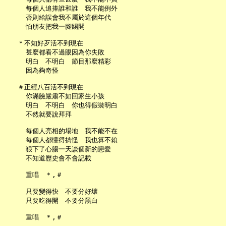
     每個人追捧誰和誰　我不能例外

     否則給誤會我不屬於這個年代

     怕朋友把我一腳踢開

   ＊不知好歹活不到現在

     甚麼都看不過眼因為你失敗

     明白　不明白　節目那麼精彩

     因為夠奇怪

   ＃正經八百活不到現在

     你滿臉嚴肅不如回家生小孩

     明白　不明白　你也得假裝明白

     不然就要說拜拜

     每個人亮相的場地　我不能不在

     每個人都懂得搞怪　我也算不賴

     狠下了心腸一天談個新的戀愛

     不知道歷史會不會記載

     重唱　＊,＃

     只要變得快　不要分好壞

     只要吃得開　不要分黑白

     重唱　＊,＃
