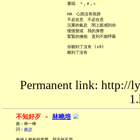
     重唱　＊,＃,＋

     HA　心跳沒有痕跡

     不必在意　不必在意

     沉重的氣息　閉上眼感到你

     慢慢變成　我的身體

     緊緊的擁抱　直到不能呼吸

     你聽到了沒有 (x9)

Permanent link: http://
1.
不知好歹 - 
林曉培
     曲︰林一峰

     詞︰
林夕
     每個人都有些甚麼　我不能不買
