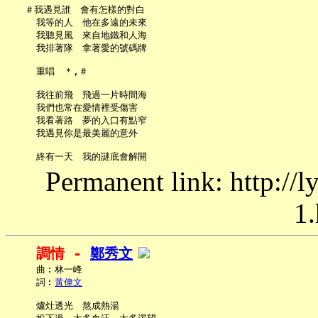
   ＃我遇見誰　會有怎樣的對白

     我等的人　他在多遠的未來

     我聽見風　來自地鐵和人海

     我排著隊　拿著愛的號碼牌

     重唱　＊,＃

     我往前飛　飛過一片時間海

     我們也常在愛情裡受傷害

     我看著路　夢的入口有點窄

     我遇見你是最美麗的意外

Permanent link: http://
1.
調情 - 
鄭秀文
     曲︰林一峰

     詞︰
黃偉文
     爐灶透光　熬成熱湯
