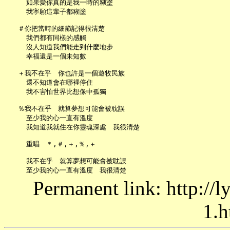
     如果愛你真的是我一時的糊塗

     我寧願這輩子都糊塗

   ＃你把當時的細節記得很清楚

     我們都有同樣的感觸

     沒人知道我們能走到什麼地步

     幸福還是一個未知數

   ＋我不在乎　你也許是一個遊牧民族

     還不知道會在哪裡停住

     我不害怕世界比想像中孤獨

   ％我不在乎　就算夢想可能會被耽誤

     至少我的心一直有溫度

     我知道我就住在你靈魂深處　我很清楚

     重唱　＊,＃,＋,％,＋

     我不在乎　就算夢想可能會被耽誤

Permanent link: http://
1.h