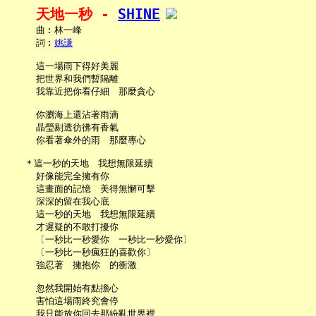
天地一秒 - 
SHINE
     曲︰林一峰

     詞︰
姚謙
     這一場雨下得好美麗

     把世界和我們暫隔離

     我靠近把你看仔細　那麼貪心

     你瀏海上還沾著雨滴

     晶瑩剔透彷彿有香氣

     你看著傘外的雨　那麼專心

   ＊這一秒的天地　我想無限延續

     好像能完全擁有你

     這畫面的記憶　美得無懈可擊

     深深的留在我心底

     這一秒的天地　我想無限延續

     才遲疑的不敢打擾你

     〔一秒比一秒愛你　一秒比一秒愛你〕

     〔一秒比一秒瘋狂的喜歡你〕

     強忍著　擁抱你　的衝激

     忽然我開始有點擔心

     害怕這場雨終究會停

     我只能放你回去那紛亂世界裡
