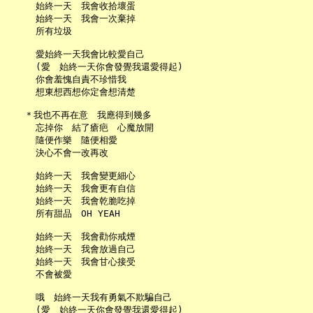
     始終一天　我會收拾壞蛋

     始終一天　我會一次棄掉

     所有垃圾

     愛始終一天我會比較愛自己

     (愛　始終一天你會發覺我還愛得起)

     你會羞愧自責不珍惜我

     想東想西想你定會想清楚

   ＊我也不再在意　我應得到幾多

     忘掉你　結了瘡疤　心魔放開

     隨便作樂　隨便相愛

     決心不會一改再改

     始終一天　我會變更細心

     始終一天　我會更有自信

     始終一天　我會乾脆吃掉

     所有甜品　OH YEAH

     始終一天　我會勸你戒煙

     始終一天　我會放過自己

     始終一天　我會甘心接受

     不會被愛

     哦　始終一天我有勇氣不欺騙自己

     (愛　始終一天你會發覺我還愛得起)
