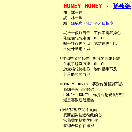
HONEY HONEY - 
孫燕姿
     曲︰林一峰

     詞︰林一峰

     編︰
鍾成虎
／
江力平
／
任柏璋
     期待一個好日子　工作不需我操心

     能隨便想想東西　OH OH

     喝一杯茶也可以　寫封信也可以

     不做什麼也可以

   ＊忙碌中又想起你　對我的若即若離

     生氣了也沒痕跡　OH OH

     忽然很想擁抱你　吻你措手不及

     卻只能想想而已

   ＃HONEY HONEY　要對你說聲對不起

     我總是沒時間陪你

     HONEY HONEY　你是否想親親密密

     還是喜歡這段距離

   ＋雖然留點空間不見面

     反而能夠拉近彼此的心

     當我需要擁抱的時候

     我總希望你在這裡
