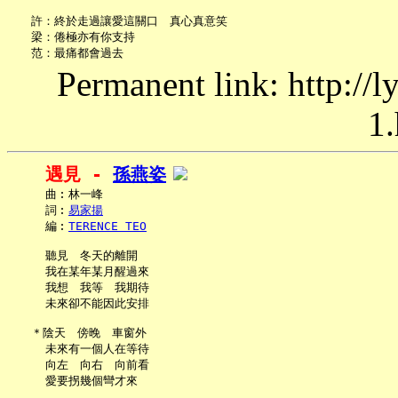
   許：終於走過讓愛這關口　真心真意笑

   梁：倦極亦有你支持

Permanent link: http://
1.
遇見 - 
孫燕姿
     曲︰林一峰

     詞︰
易家揚
     編︰
TERENCE TEO
     聽見　冬天的離開

     我在某年某月醒過來

     我想　我等　我期待

     未來卻不能因此安排

   ＊陰天　傍晚　車窗外

     未來有一個人在等待

     向左　向右　向前看

     愛要拐幾個彎才來
