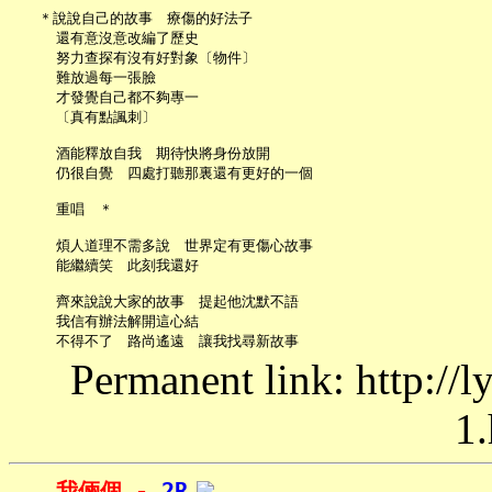
   ＊說說自己的故事　療傷的好法子

     還有意沒意改編了歷史

     努力查探有沒有好對象〔物件〕

     難放過每一張臉

     才發覺自己都不夠專一

     〔真有點諷刺〕

     酒能釋放自我　期待快將身份放開

     仍很自覺　四處打聽那裏還有更好的一個

     重唱　＊

     煩人道理不需多說　世界定有更傷心故事

     能繼續笑　此刻我還好

     齊來說說大家的故事　提起他沈默不語

     我信有辦法解開這心結

Permanent link: http://
1.
我倆個 - 
2R