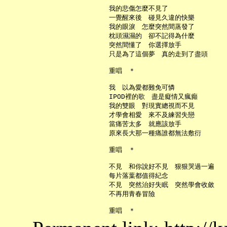
     我的悲傷怎麼不見了

     一覺醒來後　碰見久違的快樂

     我的眼淚　怎麼突然間蒸發了

     枕頭濕濕的　卻不記得為什麼

     突然間懂了　你選擇放手

     只是為了這個夢　真的走到了盡頭

     重唱　＊

     我　以為愛都難免可憐

     IPOD裡的歌　盡是癡情又瘋癲

     我的雙眼　對現實總視而不見

     才學會相愛　來不及練習失戀

     當痛苦太多　就應該放手

     原來長大那一種痛誰都無法敷衍

     重唱　＊

     不見　和你說好不見　狠狠哭過一遍

     每片落葉都值得紀念

     不見　突然治好失眠　突然學會收斂

     不再用青春冒險
