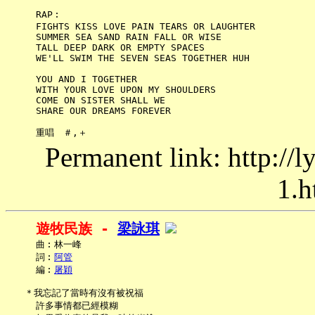
     RAP︰

     FIGHTS KISS LOVE PAIN TEARS OR LAUGHTER

     SUMMER SEA SAND RAIN FALL OR WISE

     TALL DEEP DARK OR EMPTY SPACES

     WE'LL SWIM THE SEVEN SEAS TOGETHER HUH

     YOU AND I TOGETHER

     WITH YOUR LOVE UPON MY SHOULDERS

     COME ON SISTER SHALL WE

     SHARE OUR DREAMS FOREVER

Permanent link: http://
1.h
遊牧民族 - 
梁詠琪
     曲︰林一峰

     詞︰
阿管
     編︰
屠穎
   ＊我忘記了當時有沒有被祝福

     許多事情都已經模糊
