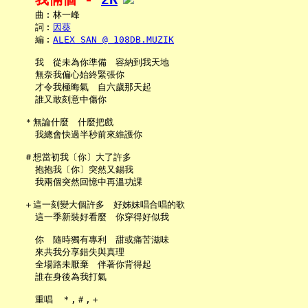
     曲︰林一峰

     詞︰
因葵
     編︰
ALEX SAN @ 108DB.MUZIK
     我　從未為你準備　容納到我天地

     無奈我偏心始終緊張你

     才令我極晦氣　自六歲那天起

     誰又敢刻意中傷你

   ＊無論什麼　什麼把戲

     我總會快過半秒前來維護你

   ＃想當初我〔你〕大了許多

     抱抱我〔你〕突然又錫我

     我兩個突然回憶中再溫功課

   ＋這一刻變大個許多　好姊妹唱合唱的歌

     這一季新裝好看麼　你穿得好似我

     你　隨時獨有專利　甜或痛苦滋味

     來共我分享錯失與真理

     全場路未厭棄　伴著你背得起

     誰在身後為我打氣

     重唱　＊,＃,＋
