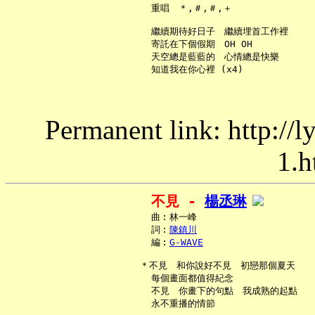
     重唱　＊,＃,＃,＋

     繼續期待好日子　繼續埋首工作裡

     寄託在下個假期　OH OH

     天空總是藍藍的　心情總是快樂

Permanent link: http://
1.h
不見 - 
楊丞琳
     曲︰林一峰

     詞︰
陳鎮川
     編︰
G-WAVE
   ＊不見　和你說好不見　初戀那個夏天

     每個畫面都值得紀念

     不見　你畫下的句點　我成熟的起點

     永不重播的情節
