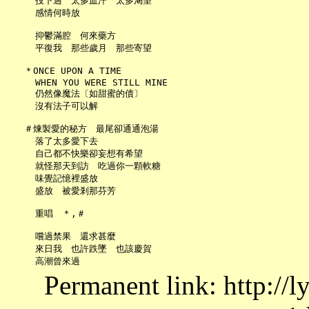
     投下過　太多血汗　太多渴望

     感情何時放

     抑鬱滿腔　何來藥方

     平復我　那些歲月　那些寄望

   ＊ONCE UPON A TIME

     WHEN YOU WERE STILL MINE

     仍然像魔法〔如甜蜜的債〕

     沒有法子可以解

   ＃煉製愛的秘方　最尾卻通通泡湯

     落了太多愛下去

     自己都不快樂卻妄想有希望

     就怪那天到訪　吃過你一顆軟糖

     味覺記憶裡盛放

     盛放　被愛剎那芬芳

     重唱　＊,＃

     嚐過禁果　還求甚麼

     來日我　也許跌墜　也該慶賀

Permanent link: http://