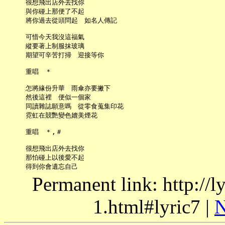
     很想飛出店外去找你

     與你碰上那便了不起

     將你過去從頭問起　如名人傳記

     可惜今天我沒這福氣

     縱要著上制服抹玻璃

     期望可辛苦打掃　迎接等你

     重唱　＊

     怎將緣份升華　雨傘亦要撇下

     然後這裡　便似一個家

     同讀雜誌願意嗎　從零食蒐集印花

     霓虹在競艷變色媲美煙花

     重唱　＊,＃

     很想飛出店外去找你

     那怕碰上以後愛不起

Permanent link: http://
1.html#lyric7 |
N