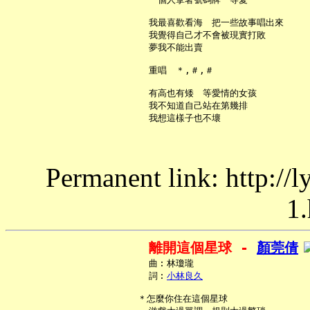
     我最喜歡看海　把一些故事唱出來

     我覺得自己才不會被現實打敗

     夢我不能出賣

     重唱　＊,＃,＃

     有高也有矮　等愛情的女孩

     我不知道自己站在第幾排

Permanent link: http://
1.
離開這個星球 - 
顏莞倩
     曲︰林瓊瓏

     詞︰
小林良久
   ＊怎麼你住在這個星球
