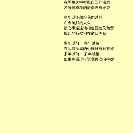
     在黑暗之中輕撫自己的淚水

     才發覺模糊的懮傷沒有結束

     多年以後想起我們以前

     而今沉默的太久

     把心事遠遠地相連難捨又難留

     風起的時候別在窗口等我

     多年以前  多年以後

     在我最深處的心底只有只有妳

     多年以前  多年以後
