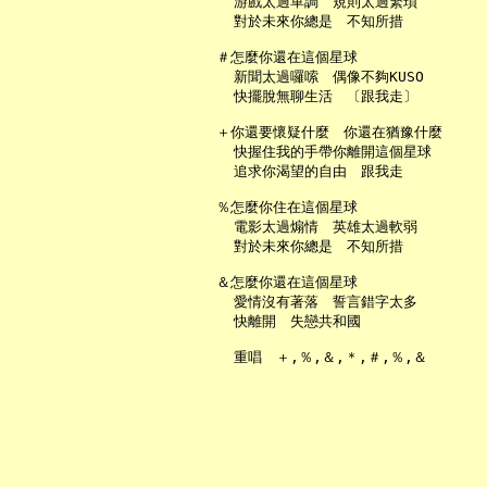
     游戲太過單調　規則太過繁瑣

     對於未來你總是　不知所措

   ＃怎麼你還在這個星球

     新聞太過囉嗦　偶像不夠KUSO

     快擺脫無聊生活　〔跟我走〕

   ＋你還要懷疑什麼　你還在猶豫什麼

     快握住我的手帶你離開這個星球

     追求你渴望的自由　跟我走

   ％怎麼你住在這個星球

     電影太過煽情　英雄太過軟弱

     對於未來你總是　不知所措

   ＆怎麼你還在這個星球

     愛情沒有著落　誓言錯字太多

     快離開　失戀共和國
