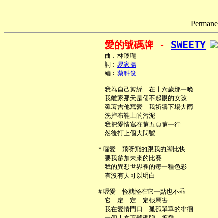
Permanen
愛的號碼牌 - 
SWEETY
     曲︰林瓊瓏

     詞︰
易家揚
     編︰
蔡科俊
     我為自己剪綵　在十六歲那一晚

     我離家那天是個不起眼的女孩

     彈著吉他寫愛　我祈禱下場大雨

     洗掉布鞋上的污泥

     我把愛情寫在第五頁第一行

     然後打上個大問號

   ＊喔愛　飛呀飛的跟我的腳比快

     要我參加未來的比賽

     我的異想世界裡的每一種色彩

     有沒有人可以明白

   ＃喔愛　怪就怪在它一點也不乖

     它一定一定一定很厲害

     我在愛情門口　孤孤單單的徘徊

     一個人拿著號碼牌　等愛
