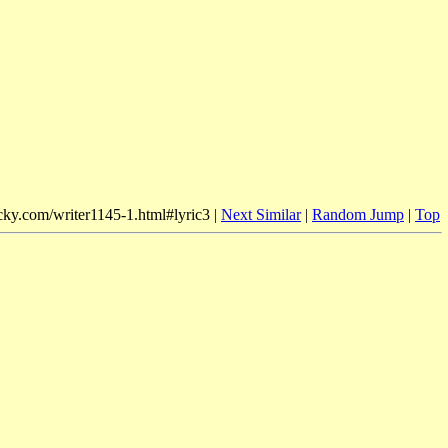
icky.com/writer1145-1.html#lyric3 |
Next Similar
|
Random Jump
|
Top