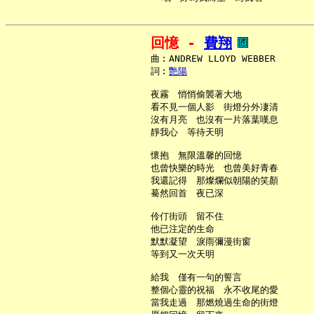
回憶 - 
費翔
     曲︰ANDREW LLOYD WEBBER

     詞︰
艷陽
     夜霧　悄悄偷襲著大地

     看不見一個人影　街燈分外凄清

     沒有月亮　也沒有一片落葉嘆息

     靜我心　等待天明

     懷抱　無限溫馨的回憶

     也曾快樂的時光　也曾美好青春

     我還記得　那燦爛似朝陽的笑顏

     驀然回首　夜已深

     伶仃街頭　留不住

     他已注定的生命

     默默凝望　淚雨彌漫街窗

     等到又一次天明

     給我　僅有一句的誓言

     整個心靈的祝福　永不收尾的愛

     當我走過　那燃燒過生命的街燈
