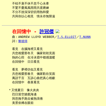
     不枯不衰不休不息千心永牽

     不驚不憂風風雨雨共渡磨練

     不分不捨深深切切用熱和愛

在回憶中 - 
許冠傑
     曲︰ANDREW LLOYD WEBBER／
T.S.ELLOIT
／
T.NUNN
     詞︰
黎彼得
     看見　在腦海裡又看見

     共您相愛那冬天　倆家初初見面

     熱的心田　在冷冰霜中都感溫暖

     在回憶中　日日看見

     看見　夢裡仿似又看見

     共您相愛那春天　倆家歡欣笑面

     萬語千言　互訴心曲把真心相獻

     在回憶中　夜夜看見

   ＊又憶夏日　像火炎炎

     烈日當空嬉戲海邊

     與您挽手跑去被熱浪捲

     美景依稀在眼前
