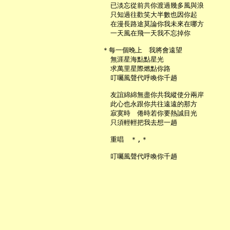
     已淡忘從前共你渡過幾多風與浪

     只知過往歡笑大半數也因你起

     在漫長路途莫論你我未來在哪方

     一天風在飛一天我不忘掉你

   ＊每一個晚上　我將會遠望

     無涯星海點點星光

     求萬里星際燃點你路

     叮囑風聲代呼喚你千趟

     友誼綿綿無盡你共我縱使分兩岸

     此心也永跟你共往遠遠的那方

     寂寞時　倦時若你要熱誠目光

     只須輕輕把我去想一趟

     重唱　＊,＊
