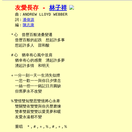
友愛長存 - 
林子祥
     曲︰ANDREW LLOYD WEBBER

     詞︰
潘偉源
     編︰
陳志康
   ＊心　曾歷百般滄桑變遷

     曾歷百般的起跌　想起許多事

     想起許多人　甜和酸

   ＃心　猶幸有心風中並肩

     猶幸有心的感覺　湧起許多夢

     湧起許多情　和明天

   ＋一分一刻一天一生消失似煙

     一悲一歡一一與你日夕懷念

     一絲一些一一銘記日月圓缺

     但舊夢永不改變

   ％雙惜雙知雙思雙憶將心永牽

     雙關雙依雙雙與你共歷磨煉

     雙牽雙親雙雙以愛覓夢和暖

     友愛永遠都不變

     重唱　＊,＃,＋,％,＃,＋,％
