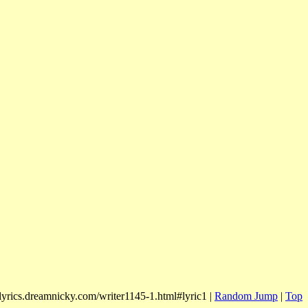
/lyrics.dreamnicky.com/writer1145-1.html#lyric1 |
Random Jump
|
Top