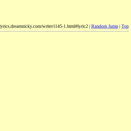
/lyrics.dreamnicky.com/writer1145-1.html#lyric2 |
Random Jump
|
Top