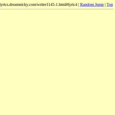
/lyrics.dreamnicky.com/writer1145-1.html#lyric4 |
Random Jump
|
Top