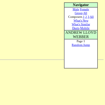
Navigator
Male
Female
Group
All
Composers
1
2
3
All
What's New
What's Similar
Duets
Mobile
ANDREW LLOYD
WEBBER
Page 1
Random Jump