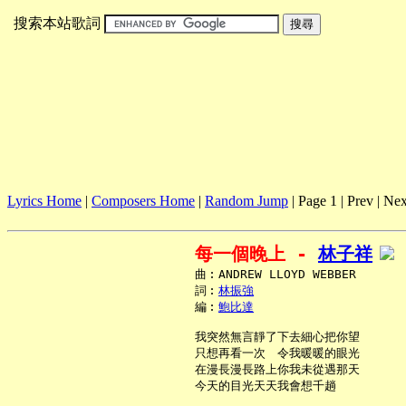
搜索本站歌詞
Lyrics Home
|
Composers Home
|
Random Jump
| Page 1 | Prev | Nex
每一個晚上 - 
林子祥
     曲︰ANDREW LLOYD WEBBER

     詞︰
林振強
     編︰
鮑比達
     我突然無言靜了下去細心把你望

     只想再看一次　令我暖暖的眼光

     在漫長漫長路上你我未從遇那天

     今天的目光天天我會想千趟
