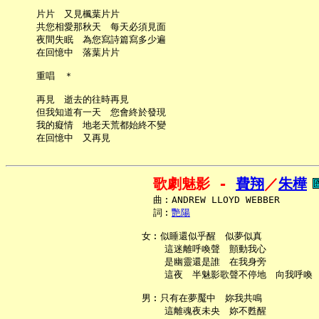
     片片　又見楓葉片片

     共您相愛那秋天　每天必須見面

     夜間失眠　為您寫詩篇寫多少遍

     在回憶中　落葉片片

     重唱　＊

     再見　逝去的往時再見

     但我知道有一天　您會終於發現

     我的癡情　地老天荒都始終不變

歌劇魅影 - 
費翔
／
朱樺
     曲︰ANDREW LLOYD WEBBER

     詞︰
艷陽
   女︰似睡還似乎醒　似夢似真

       這迷離呼喚聲　顫動我心

       是幽靈還是誰　在我身旁

       這夜　半魅影歌聲不停地　向我呼喚

   男︰只有在夢魘中　妳我共鳴

       這離魂夜未央　妳不甦醒
