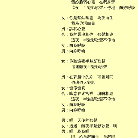
       留妳脆弱心靈　在我身旁

       這夜　半魅影歌聲不停地　向妳呼喚

   女︰你是禁錮幽靈　為夜而生

       我為你活白晝

   男︰訴我心聲

   合︰我的靈魂和你　歌聲相連

       這夜　半魅影歌聲不停地

   女︰向我呼喚

   男︰向妳呼喚

   女︰你聽這夜半魅影歌聲

       這迷離夜半魅影歌聲

   男︰在夢魘中的妳　可曾疑問

       似魂似人魅影

   女︰也假也真

   合：眩惑在迷宮裡　魂魄相纏

       這夜　半魅影歌聲不停地

   女︰向我呼喚

   男︰向妳呼喚

   男：唱　天使的歌聲

   女︰這迷　離夜半魅影歌聲　啊

   男︰唱　為我唱
