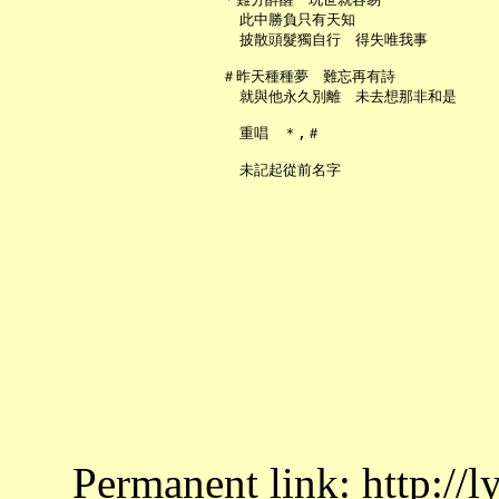
     此中勝負只有天知

     披散頭髮獨自行　得失唯我事

   ＃昨天種種夢　難忘再有詩

     就與他永久別離　未去想那非和是

     重唱　＊,＃

Permanent link: http://