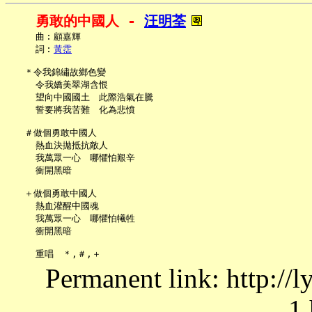
勇敢的中國人 - 
汪明荃
     曲︰顧嘉輝

     詞︰
黃霑
   ＊令我錦繡故鄉色變

     令我嬌美翠湖含恨

     望向中國國土　此際浩氣在騰

     誓要將我苦難　化為悲憤

   ＃做個勇敢中國人

     熱血決拋抵抗敵人

     我萬眾一心　哪懼怕艱辛

     衝開黑暗

   ＋做個勇敢中國人

     熱血灌醒中國魂

     我萬眾一心　哪懼怕犧牲

     衝開黑暗

Permanent link: http://
1.