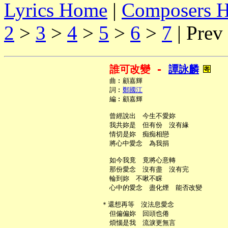
Lyrics Home
|
Composers 
2
>
3
>
4
>
5
>
6
>
7
| Prev
誰可改變 - 
譚詠麟
     曲︰顧嘉輝

     詞︰
鄭國江
     編︰顧嘉輝

     曾經說出　今生不愛妳

     我共妳是　但有份　沒有緣

     情切是妳　痴痴相戀

     將心中愛念　為我捐

     如今我竟　竟將心意轉

     那份愛念　沒有盡　沒有完

     輪到妳　不啾不睬

     心中的愛念　盡化煙　能否改變

   ＊還想再等　沒法息愛念

     但偏偏妳　回頭也倦

     煩惱是我　流淚更無言
