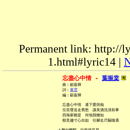
Permanent link: http://
1.html#lyric14 |
N
忘盡心中情 - 
葉振棠
     曲︰顧嘉輝

     詞︰
黃霑
     編︰顧嘉輝

     忘盡心中情　遺下愛與痴

     任笑聲送走舊愁　讓美酒洗清前事

     四海家鄉是　何地我懶知

     順意趨寸心自如　任腳走尺驅隨遇

   ＊難分醉醒　玩世就容易
