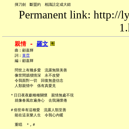
Permanent link: http://
1.
親情 - 
羅文
     曲︰顧嘉輝

     詞︰
黃霑
     編︰顧嘉輝

     問世上有幾多愛　流露無限美善

     像世間舐犢情深　永不改變

     令我面對一切　回復無盡信念

     人類親情中　係有真愛見

   ＊日日夜夜獻種種關懷　親情無處不現

     就像春風吹遍身心　去我滿懷倦

   ＃俗世幸有這種愛　流露人類至善

     能在這哀樂人生　令我心內暖
