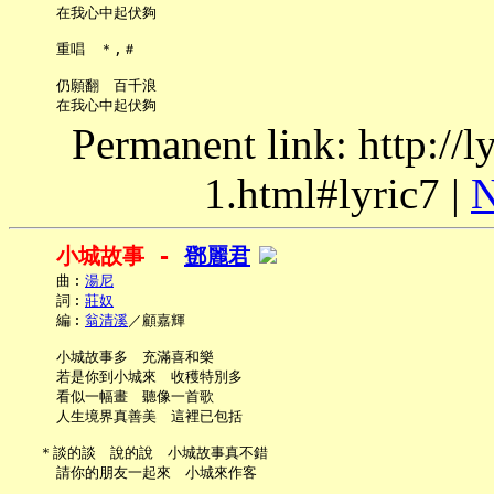
     在我心中起伏夠

     重唱　＊,＃

     仍願翻　百千浪

Permanent link: http://
1.html#lyric7 |
N
小城故事 - 
鄧麗君
     曲︰
湯尼
     詞︰
莊奴
     編︰
翁清溪
／顧嘉輝

     小城故事多　充滿喜和樂

     若是你到小城來　收穫特別多

     看似一幅畫　聽像一首歌

     人生境界真善美　這裡已包括

   ＊談的談　說的說　小城故事真不錯

     請你的朋友一起來　小城來作客
