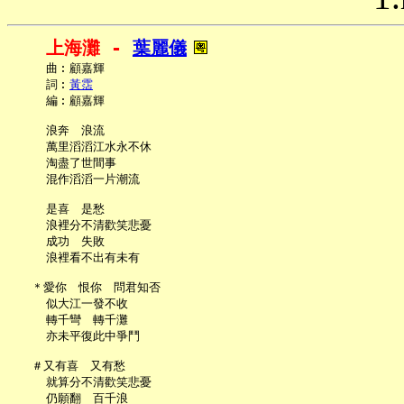
上海灘 - 
葉麗儀
     曲︰顧嘉輝

     詞︰
黃霑
     編︰顧嘉輝

     浪奔　浪流

     萬里滔滔江水永不休

     淘盡了世間事

     混作滔滔一片潮流

     是喜　是愁

     浪裡分不清歡笑悲憂

     成功　失敗

     浪裡看不出有未有

   ＊愛你　恨你　問君知否

     似大江一發不收

     轉千彎　轉千灘

     亦未平復此中爭鬥

   ＃又有喜　又有愁

     就算分不清歡笑悲憂

     仍願翻　百千浪
