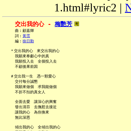
1.html#lyric2 |
N
交出我的心 - 
梅艷芳
     曲︰顧嘉輝

     詞︰
黃霑
     編︰
徐日勤
   ＊交出我的心　來交出我的心

     我願來奉獻心中的真

     我願投入去　全個投入去

     不顧後果前因

   ＃交出我一生　憑一顆愛心

     交付每分誠懇

     我願來做個　求我能做個

     不折不扣的真女人

     全面去愛　讓深心的興奮

     發出清芬　去撫慰去接近

     讓我的心　為你換來

     無比深恩

     傾出我的心　全傾出我的心
