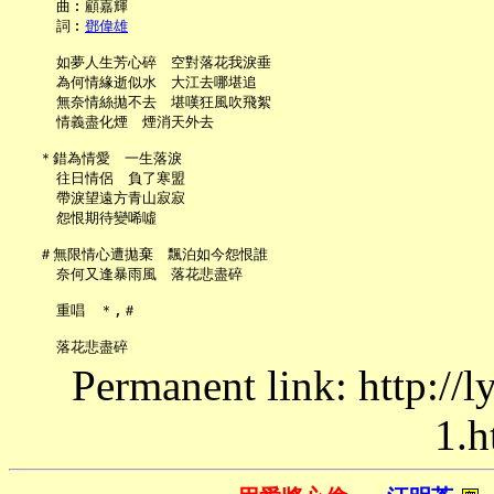
     曲︰顧嘉輝

     詞︰
鄧偉雄
     如夢人生芳心碎　空對落花我淚垂

     為何情緣逝似水　大江去哪堪追

     無奈情絲拋不去　堪嘆狂風吹飛絮

     情義盡化煙　煙消天外去

   ＊錯為情愛　一生落淚

     往日情侶　負了寒盟

     帶淚望遠方青山寂寂

     怨恨期待變唏噓

   ＃無限情心遭拋棄　飄泊如今怨恨誰

     奈何又逢暴雨風　落花悲盡碎

     重唱　＊,＃

Permanent link: http://
1.h