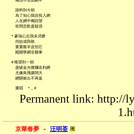
     獨怕今生陷網中

     誰料到今朝

     為了知心我自投入網

     人在網中獨回望

     世間悲歡盡疑惑

   ＊豪強心志我未消磨

     何妨成與敗

     重重艱辛豈怕它

     闖開孽網非難事

   ＃唯望到一朝

     盡破金光燦爛名利網

     尤像鳥飛廣闊天

     網開衝出不再返

Permanent link: http://
1.h
京華春夢 - 
汪明荃