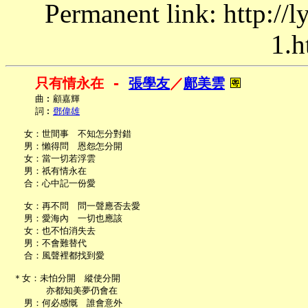
Permanent link: http://
1.h
只有情永在 - 
張學友
／
鄺美雲
     曲︰顧嘉輝

     詞︰
鄧偉雄
   女：世間事　不知怎分對錯

   男：懶得問　恩怨怎分開

   女：當一切若浮雲

   男：祇有情永在

   合：心中記一份愛

   女：再不問　問一聲應否去愛

   男：愛海內　一切也應該

   女：也不怕消失去

   男：不會難替代

   合：風聲裡都找到愛

 ＊女：未怕分開　縱使分開

       亦都知美夢仍會在

   男：何必感慨　誰會意外
