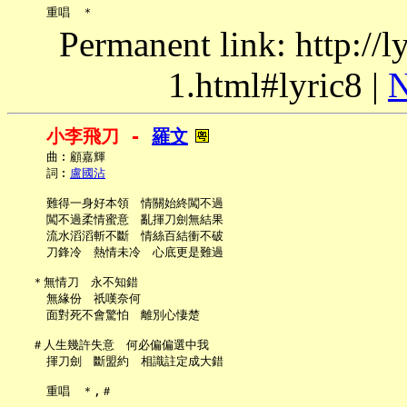
Permanent link: http://
1.html#lyric8 |
N
小李飛刀 - 
羅文
     曲︰顧嘉輝

     詞︰
盧國沾
     難得一身好本領　情關始終闖不過

     闖不過柔情蜜意　亂揮刀劍無結果

     流水滔滔斬不斷　情絲百結衝不破

     刀鋒冷　熱情未冷　心底更是難過

   ＊無情刀　永不知錯

     無緣份　祇嘆奈何

     面對死不會驚怕　離別心悽楚

   ＃人生幾許失意　何必偏偏選中我

     揮刀劍　斷盟約　相識註定成大錯

     重唱　＊,＃
