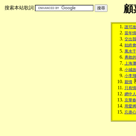
顧
搜索本站歌詞
誰可
當年
交出
始終
萬水
勇敢
上海
小城
小李
親情
只有
網中
京華
用愛
忘盡