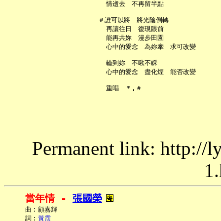
     情逝去　不再留半點

   ＃誰可以將　將光陰倒轉

     再讓往日　復現眼前

     能再共妳　漫步田園

     心中的愛念　為妳牽　求可改變

     輪到妳　不啾不睬

     心中的愛念　盡化煙　能否改變

Permanent link: http://
1.
當年情 - 
張國榮
     曲︰顧嘉輝

     詞︰
黃霑