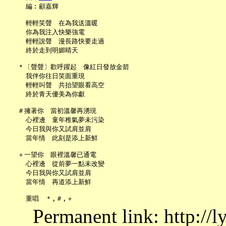
     編︰顧嘉輝

     輕輕笑聲　在為我送溫暖

     你為我注入快樂強電

     輕輕說聲　漫長路快要走過

     終於走到明媚晴天

   ＊〔聲聲〕歡呼躍起　像紅日發放金箭

     我伴你往日笑面重現

     輕輕叫聲　共抬望眼看高空

     終於青天優美為你獻

   ＃擁著你　當初溫馨再湧現

     心裡邊　童年稚氣夢未污染

     今日我與你又試肩並肩

     當年情　此刻是添上新鮮

   ＋一望你　眼裡溫馨已通電

     心裡邊　從前夢一點未改變

     今日我與你又試肩並肩

     當年情　再道添上新鮮

Permanent link: http://