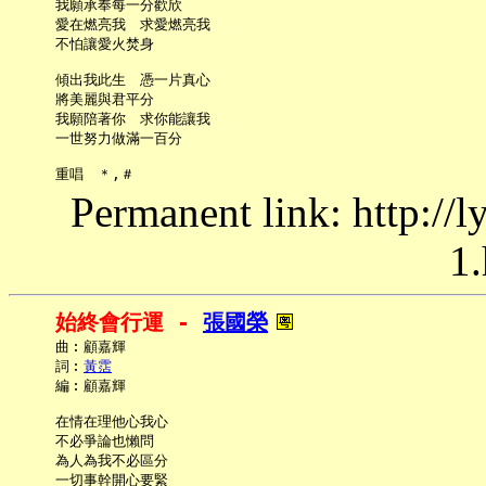
     我願承奉每一分歡欣

     愛在燃亮我　求愛燃亮我

     不怕讓愛火焚身

     傾出我此生　憑一片真心

     將美麗與君平分

     我願陪著你　求你能讓我

     一世努力做滿一百分

Permanent link: http://
1.
始終會行運 - 
張國榮
     曲︰顧嘉輝

     詞︰
黃霑
     編︰顧嘉輝

     在情在理他心我心

     不必爭論也懶問

     為人為我不必區分

     一切事幹開心要緊
