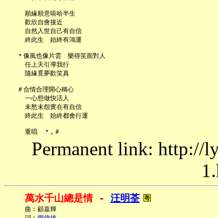
     順緣順意嘻哈半生

     歡欣自會接近

     自然入世自己有自信

     終此生　始終有鴻運

   ＊像風也像片雲　樂得笑面對人

     任上天引導我行

     隨緣覓夢歡笑真

   ＃合情合理開心稱心

     一心想做快活人

     未愁未怨實在有自信

     終此生　始終都會行運

Permanent link: http://
1.
萬水千山總是情 - 
汪明荃
     曲︰顧嘉輝

     詞︰
鄧偉雄