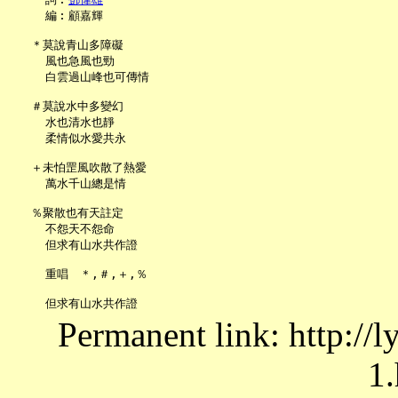
     編︰顧嘉輝

   ＊莫說青山多障礙

     風也急風也勁

     白雲過山峰也可傳情

   ＃莫說水中多變幻

     水也清水也靜

     柔情似水愛共永

   ＋未怕罡風吹散了熱愛

     萬水千山總是情

   ％聚散也有天註定

     不怨天不怨命

     但求有山水共作證

     重唱　＊,＃,＋,％

Permanent link: http://
1.