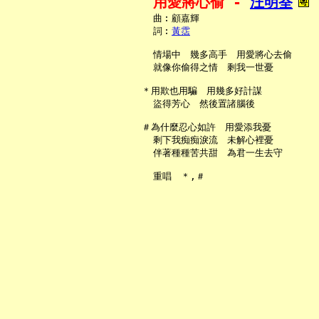
用愛將心偷 - 
汪明荃
     曲︰顧嘉輝

     詞︰
黃霑
     情場中　幾多高手　用愛將心去偷

     就像你偷得之情　剩我一世憂

   ＊用欺也用騙　用幾多好計謀

     盜得芳心　然後置諸腦後

   ＃為什麼忍心如許　用愛添我憂

     剩下我痴痴淚流　未解心裡憂

     伴著種種苦共甜　為君一生去守
