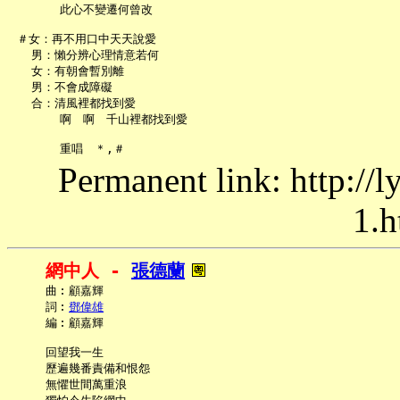
       此心不變遷何曾改

 ＃女：再不用口中天天說愛

   男：懶分辨心理情意若何

   女：有朝會暫別離

   男：不會成障礙

   合：清風裡都找到愛

       啊　啊　千山裡都找到愛

Permanent link: http://
1.h
網中人 - 
張德蘭
     曲︰顧嘉輝

     詞︰
鄧偉雄
     編︰顧嘉輝

     回望我一生

     歷遍幾番責備和恨怨

     無懼世間萬重浪
