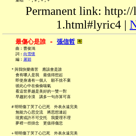
Permanent link: http:/
1.html#lyric4 |
N
最傷心是誰 - 
張信哲
     曲︰曹俊鴻

     詞︰
向雪懷
     編︰
屠穎
   ＊與我快樂痛苦　應該會是誰

     會有哪人是我　最值得想起

     即使身邊有一個人　願不捨不棄

     彼此心中在偷偷喘氣

     看這世界越是美好的一雙一對

     早趨於冷漠　講多一句亦算可喜

   ＃明明傷了哭了心已死　外表永遠完美

     無能力心思交流　將思想連起

     現實或許不可交托　我愛理不理

     夢裡一些掛念　更值得傷悲

   ＋明明傷了哭了心已死　外表永遠完美
