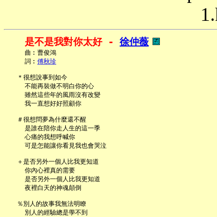
1.
是不是我對你太好 - 
徐仲薇
     曲︰曹俊鴻

     詞︰
傅秋珍
   ＊很想說事到如今

     不能再裝做不明白你的心

     雖然這些年的風雨沒有改變

     我一直想好好照顧你

   ＃很想問夢為什麼還不醒

     是誰在陪你走人生的這一季

     心痛的我想呼喊你

     可是怎能讓你看見我也會哭泣

   ＋是否另外一個人比我更知道

     你內心裡真的需要

     是否另外一個人比我更知道

     夜裡白天的神魂顛倒

   ％別人的故事我無法明瞭

     別人的經驗總是學不到
