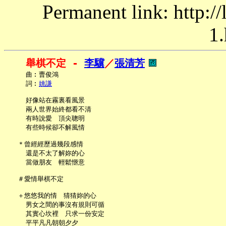
Permanent link: http:/
1.
舉棋不定 - 
李驥
／
張清芳
     曲︰曹俊鴻

     詞︰
姚謙
     好像站在霧裏看風景

     兩人世界始終都看不清

     有時說愛　頂尖聰明

     有些時候卻不解風情

   ＊曾經經歷過幾段感情

     還是不太了解妳的心

     當做朋友　輕鬆愜意

   ＃愛情舉棋不定

   ＋悠悠我的情　猜猜妳的心

     男女之間的事沒有規則可循

     其實心坎裡　只求一份安定

     平平凡凡朝朝夕夕
