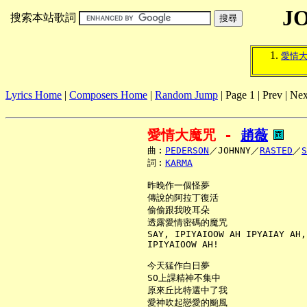
J
搜索本站歌詞
愛情
Lyrics Home
|
Composers Home
|
Random Jump
| Page 1 | Prev | Nex
愛情大魔咒 - 
趙薇
     曲︰
PEDERSON
／JOHNNY／
RASTED
／
S
     詞︰
KARMA
     昨晚作一個怪夢

     傳說的阿拉丁復活

     偷偷跟我咬耳朵

     透露愛情密碼的魔咒

     SAY, IPIYAIOOW AH IPYAIAY AH,

     IPIYAIOOW AH!

     今天猛作白日夢

     SO上課精神不集中

     原來丘比特選中了我

     愛神吹起戀愛的颱風
