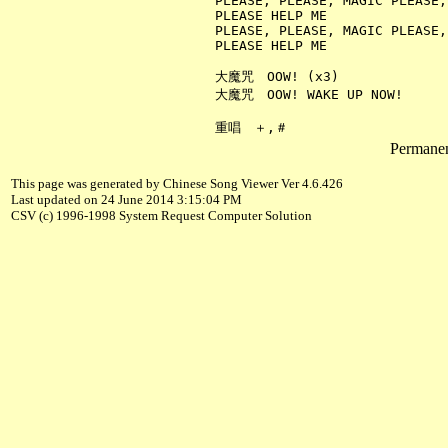
     PLEASE, PLEASE, MAGIC PLEASE,

     PLEASE HELP ME

     PLEASE, PLEASE, MAGIC PLEASE,

     PLEASE HELP ME

     大魔咒　OOW! (x3)

     大魔咒　OOW! WAKE UP NOW!

Permanent
This page was generated by Chinese Song Viewer Ver 4.6.426
Last updated on 24 June 2014 3:15:04 PM
CSV (c) 1996-1998 System Request Computer Solution