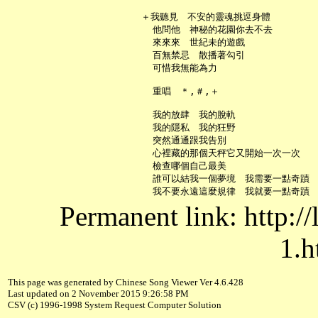
   ＋我聽見　不安的靈魂挑逗身體

     他問他　神秘的花園你去不去

     來來來　世紀未的遊戲

     百無禁忌　散播著勾引

     可惜我無能為力

     重唱　＊,＃,＋

     我的放肆　我的脫軌

     我的隱私　我的狂野

     突然通通跟我告別

     心裡藏的那個天秤它又開始一次一次

     檢查哪個自己最美

     誰可以結我一個夢境　我需要一點奇蹟

Permanent link: http:/
1.h
This page was generated by Chinese Song Viewer Ver 4.6.428
Last updated on 2 November 2015 9:26:58 PM
CSV (c) 1996-1998 System Request Computer Solution