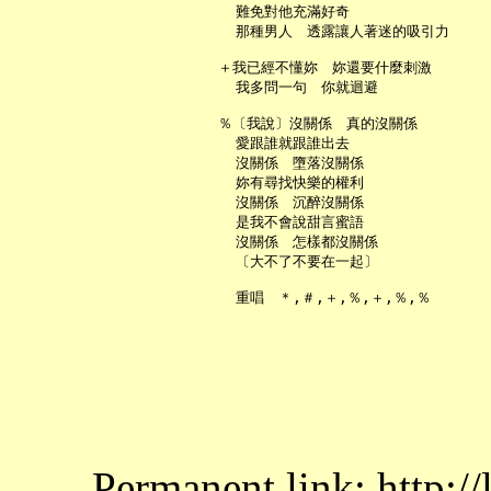
     難免對他充滿好奇

     那種男人　透露讓人著迷的吸引力

   ＋我已經不懂妳　妳還要什麼刺激

     我多問一句　你就迴避

   ％〔我說〕沒關係　真的沒關係

     愛跟誰就跟誰出去

     沒關係　墮落沒關係

     妳有尋找快樂的權利

     沒關係　沉醉沒關係

     是我不會說甜言蜜語

     沒關係　怎樣都沒關係

     〔大不了不要在一起〕

Permanent link: http:/