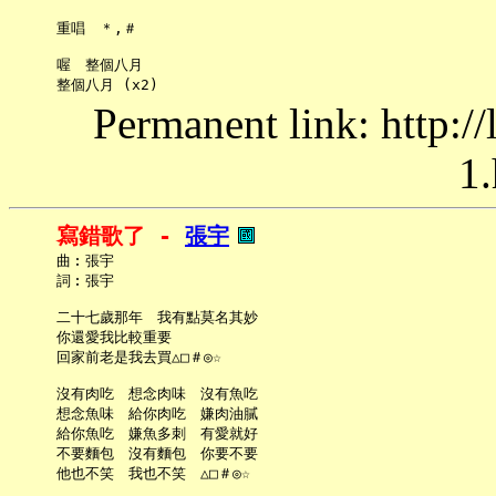
     重唱　＊,＃

     喔　整個八月

Permanent link: http:/
1.
寫錯歌了 - 
張宇
     曲︰張宇

     詞︰張宇

     二十七歲那年　我有點莫名其妙

     你還愛我比較重要

     回家前老是我去買△□＃◎☆

     沒有肉吃　想念肉味　沒有魚吃

     想念魚味　給你肉吃　嫌肉油膩

     給你魚吃　嫌魚多刺　有愛就好

     不要麵包　沒有麵包　你要不要

     他也不笑　我也不笑　△□＃◎☆
