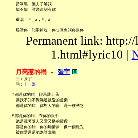
     當漆黑　無力了解我

     知不知　誰願這刻有你

     重唱　＊,＃,＃,＃

Permanent link: http:/
1.html#lyric10 |
N
月亮惹的禍 - 
張宇
     曲︰張宇

     詞︰
十一郎
   ＊都是你的錯　輕易愛上我

     讓我不知不覺滿足被愛的虛榮

     都是你的錯　你對人的寵　是一種誘惑

   ＃都是你的錯　在你的眼中

     總是藏著讓人又愛又憐的矇矓

     都是你的錯　你的痴情夢　像一個魔咒

     被你愛過還能為誰蠢動
