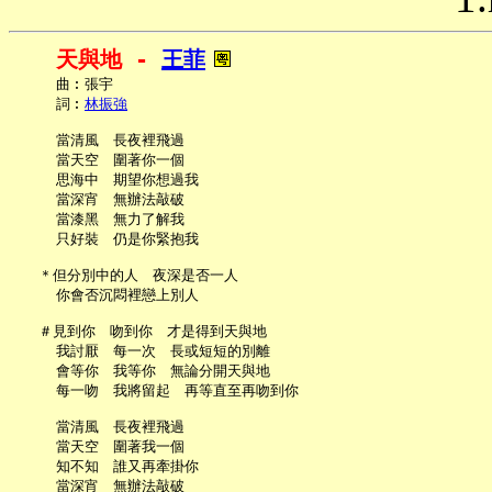
天與地 - 
王菲
     曲︰張宇

     詞︰
林振強
     當清風　長夜裡飛過

     當天空　圍著你一個

     思海中　期望你想過我

     當深宵　無辦法敲破

     當漆黑　無力了解我

     只好裝　仍是你緊抱我

   ＊但分別中的人　夜深是否一人

     你會否沉悶裡戀上別人

   ＃見到你　吻到你　才是得到天與地

     我討厭　每一次　長或短短的別離

     會等你　我等你　無論分開天與地

     每一吻　我將留起　再等直至再吻到你

     當清風　長夜裡飛過

     當天空　圍著我一個

     知不知　誰又再牽掛你

     當深宵　無辦法敲破
