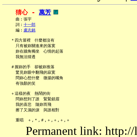
猜心 - 
萬芳
     曲︰張宇

     詞︰
十一郎
     編︰
盧志銘
   ＊四方屋裡　什麼都沒有

     只有被妳關進來的落寞

     妳在牆角獨坐　心情的起落

     我無法猜透

   ＃握妳的手　卻被妳推落

     驚見妳眼中翻飛的寂寞

     問妳心想什麼　微揚的嘴角

     有強顏的笑

   ＋這樣的夜　熱鬧的街

     問妳想到了誰　緊緊鎖眉

     我的喜悲　隨妳而飛

     擦了又濕的淚　與誰相對

Permanent link: http:/