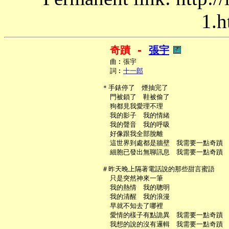
1.h
奇蹟 - 
張宇
     曲︰張宇

     詞︰
十一郎
   ＊手錶停了　煙抽完了

     門被鎖了　鞋被偷了

     狗都見我愛理不理

     我的影子　我的情緒

     我的聲音　我的呼吸

     好像跟我全部脫離

     這世界到處都是牆壁　我需要一點奇蹟

     細胞已發出無聊訊息　我需要一點奇蹟

   ＃昨天晚上隔著電話說的那些甜言蜜語

     只是突然神來一筆

     我的熱情　我的聰明

     我的清醒　我的浪漫

     早就不知去了哪裡

     愛情的樣子有點詭異　我需要一點奇蹟

     我想的說的沒有邏輯　我需要一點奇蹟
