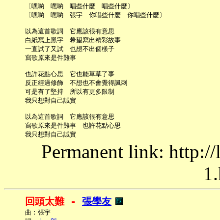
     〔嘿喲　嘿喲　唱些什麼　唱些什麼〕

     〔嘿喲　嘿喲　張宇　你唱些什麼　你唱些什麼〕

     以為這首歌詞　它應該很有意思

     白紙寫上黑字　希望寫出精彩故事

     一直試了又試　也想不出個樣子

     寫歌原來是件難事

     也許花點心思　它也能草草了事

     反正經過修飾　不想也不會覺得諷刺

     可是有了堅持　所以有更多限制

     我只想對自己誠實

     以為這首歌詞　它應該很有意思

     寫歌原來是件難事　也許花點心思

Permanent link: http:/
1.
回頭太難 - 
張學友
     曲︰張宇
