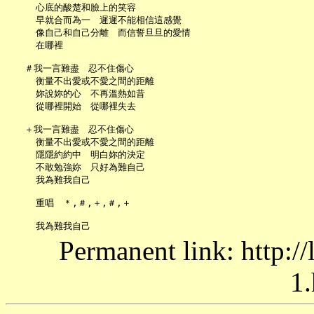
     心底的酸楚和臉上的笑容

     早就合而為一　遲遲不能相信這感覺

     像自己和自己分離　而信誓旦旦的愛情

     在哪裡

   ＃我一言難盡　忍不住傷心

     衡量不出愛或不愛之間的距離

     妳說妳的心　不再溫熱如昔

     從哪裡開始　從哪裡失去

   ＋我一言難盡　忍不住傷心

     衡量不出愛或不愛之間的距離

     隱隱約約中　明白妳的決定

     不敢勉強妳　只好為難自己

     我為難我自己

     重唱　＊,＃,＋,＃,＋

Permanent link: http:/
1.