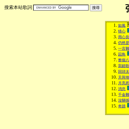
搜索本站歌詞
如風
猜心
用心
仍然
一言
囚鳥
整個
寫錯
回頭
天與
月亮
消息
千金
沒關
奇蹟