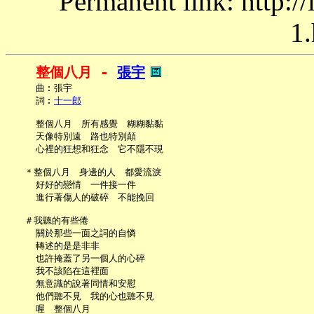
Permanent link: http:/
1.
整個八月 - 
張宇
     曲︰張宇

     詞︰
十一郎
     整個八月　所有感覺　糊糊黏黏

     天像特別遠　路也特別顛

     心裡的狂想和狂念　它不隱不現

   ＊整個八月　身邊的人　都愛流淚

     好好的戀情　一件接一件

     進行著傷人的破碎　不能挽回

   ＃我聽的有些倦

     關於那些一面之詞的自憐

     轉述的是是非非

     也許掩蓋了另一個人的心碎

     我不該陷在這裡面

     無意識的說著同情和安慰

     他們聽不見　我的心也聽不見

     喔　整個八月
