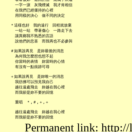
     一字一淚　灰飛煙滅　我才肯相信

     在我們已經僵持的心裡

     用同樣的決心　做不同的決定

   ＊這樣也好　我的遠行　回程就放棄

     一站一站　帶著傷心　一路走下去

     讓異鄉我不熟悉的言語

     說他們的悲喜　而我再也不必參與

   ＃如果說再見　是妳最後的消息

     為何我怎麼想也想不起

     你當時的表情　妳當時的心情

     有沒有一點痕跡可尋

   ＋如果說再見　是妳唯一的消息

     我彷彿可以預見我自己

     越往遠處飛去　妳越在我心裡

     而我卻是妳不要的回憶

     重唱　＊,＃,＋,＋

     越往遠處飛去　妳越在我心裡

Permanent link: http:/