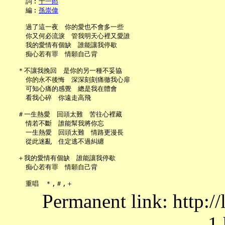
     詞︰
十一郎
     編︰
孫崇偉
     過了這一夜　你的愛也不會多一些

     你又何必流淚　管我明天心裡又愛誰

     我的愛情有個缺　誰能讓我停歇

     痴心若有罪　情願自己背

   ＊不讓我挽回　是你的另一種不妥協

     你的永不後悔　深深刻刻痛徹我心扉

     可知心痛的感覺　總是我在體會

     看我心碎　你遠走高飛

   ＃一生熱愛　回頭太難　苦往心裡藏

     情若不斷　誰能幫我將你忘

     一生熱愛　回頭太難　情路更漫長

     從此迷亂　住定逃不過糾纏

   ＋我的愛情有個缺　誰能讓我停歇

     痴心若有罪　情願自己背

Permanent link: http:/
1.