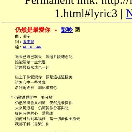
1.html#lyric3 |
N
仍然是最愛你 - 
彭羚
     曲︰張宇

     詞︰
張美賢
     編︰
ALEX SAN
     過去已過已飄去　流逝片段總念記

     誰能清楚一生怎過

     誰願與我永遠也一起

     碰上了你愛戀你　原是這樣這樣美

     誰無心中一些希冀

     名利角逐裡　哪比擁有你

   ＊仍難逃世間中　要分離

     仍然等待會又相隨　仍然是最愛你

     未來風浪裡　仍願與你分喜與悲

     從何時你的心　愛戀誰

     如何可活到幸福裡　當一切夢似全流去

     我都了解〔靠緊〕你
