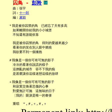
囚鳥 - 
彭羚
     曲︰張宇

     詞︰
十一郎
     編︰
屠穎
   ＊我是被你囚禁的鳥　已經忘了天有多高

     如果離開你給我的小小城堡

     不知還有誰能依靠

     我是被你囚禁的鳥　得到的愛越來越少

     看著你的笑在別人眼中燃燒

     我欲要不到一個擁抱

   ＃我像是一個你可有可無的影子

     冷冷的看著你說謊的樣子

     這撩亂的城市　容不下我的痴

     是甚麼讓你這樣迷戀這樣的放肆

   ＋我像是一個你可有可無的影子

     和寂寞交換著悲傷的心事

     對愛無計可施　這無味的日子

     〔我的〕眼淚是唯一的奢侈
