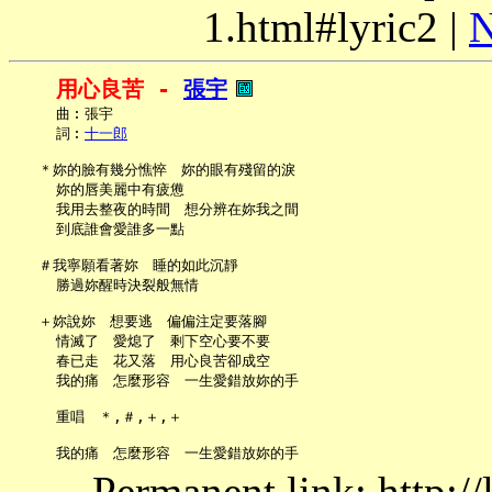
1.html#lyric2 |
N
用心良苦 - 
張宇
     曲︰張宇

     詞︰
十一郎
   ＊妳的臉有幾分憔悴　妳的眼有殘留的淚

     妳的唇美麗中有疲憊

     我用去整夜的時間　想分辨在妳我之間

     到底誰會愛誰多一點

   ＃我寧願看著妳　睡的如此沉靜

     勝過妳醒時決裂般無情

   ＋妳說妳　想要逃　偏偏注定要落腳

     情滅了　愛熄了　剩下空心要不要

     春已走　花又落　用心良苦卻成空

     我的痛　怎麼形容　一生愛錯放妳的手

     重唱　＊,＃,＋,＋

Permanent link: http:/