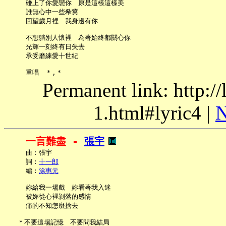
     碰上了你愛戀你　原是這樣這樣美

     誰無心中一些希冀

     回望歲月裡　我身邊有你

     不想躺別人懷裡　為著始終都關心你

     光輝一刻終有日失去

     承受磨練愛十世紀

Permanent link: http:/
1.html#lyric4 |
N
一言難盡 - 
張宇
     曲︰張宇

     詞︰
十一郎
     編︰
涂惠元
     妳給我一場戲　妳看著我入迷

     被妳從心裡剝落的感情

     痛的不知怎麼捨去

   ＊不要這場記憶　不要問我結局
