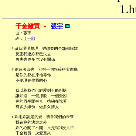
1.h
千金難買 - 
張宇
     曲︰張宇

     詞︰
十一郎
   ＊讓我慢慢整理　妳想要的全部都歸妳

     反正我連妳都已失去

     再失去更多也沒有關係

   ＃別急著回去　別把一切粉碎得太徹底

     是你的都在原地等你

     不要現在傷我的心

     我以為我們已經愛到不能割捨

     誰知道　一個掙脫　一個受困

     妳的唇半開半合　彷彿在說著

     有多少緣份　做多久情人

   ＋妳用妳認定的愛　衡量我們的未來

     我在妳的決定之外

     妳的心關了不開　只是讓我更明白

     千金難買一次愛重來
