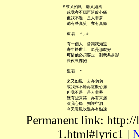
   ＃來又如風　離又如風

     或我亦不應再這般心痛

     但我不過　是人非夢

     總有些真笑　亦有真痛

     重唱　＊,＃

     有一個人　曾讓我知道

     寄生於世上　原是那麼好

     可惜他必須要走　剩我共身影

     長夜裏擁抱

     重唱　＊

     來又如風　去亦匆匆

     或我亦不應再這般心痛

     但我不過　是人非夢

     總有些真笑　亦有真痛

     讓我心痛　獨迎空洞

Permanent link: http:/
1.html#lyric1 |
N