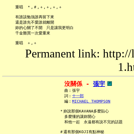
     重唱　＊,＃,＋,＋,＋,＋

     有誰該勉強誰再留下來

     還是誰先不愛誰就離開

     妳的心關了不開　只是讓我更明白

     千金難買一次愛重來

Permanent link: http:/
1.h
沒關係 - 
張宇
     曲︰張宇

     詞︰
十一郎
     編︰
MICHAEL THOMPSON
   ＊妳說那個KAVANA多麼貼心

     多麼懂的讓妳開心

     和他一起　永遠都有說不完的話題

   ＃還有那個KOJI有點神秘
