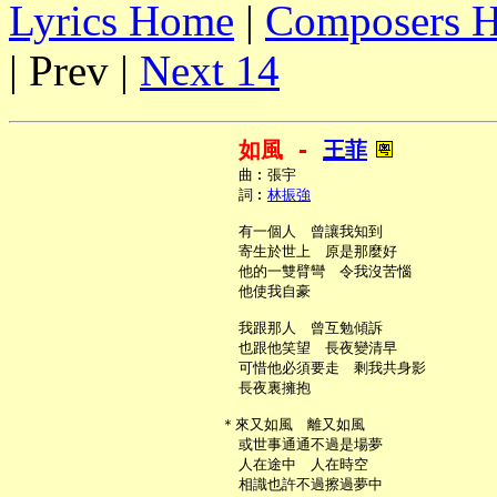
Lyrics Home
|
Composers 
| Prev |
Next 14
如風 - 
王菲
     曲︰張宇

     詞︰
林振強
     有一個人　曾讓我知到

     寄生於世上　原是那麼好

     他的一雙臂彎　令我沒苦惱

     他使我自豪

     我跟那人　曾互勉傾訴

     也跟他笑望　長夜變清早

     可惜他必須要走　剩我共身影

     長夜裏擁抱

   ＊來又如風　離又如風

     或世事通通不過是場夢

     人在途中　人在時空

     相識也許不過擦過夢中
