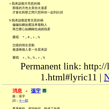
   ＋我承認都月亮惹的禍

     那樣的月色太美你太溫柔

     才會在剎那之間只想和你一起到白頭

   ％我承認都是誓言惹的禍

     偏偏似糖如蜜說來最動人

     再怎麼心如鋼鐵也成繞指柔

     重唱　＊,＃,＋,％

     怎樣的情生意動

     會讓兩個人拿一生當承諾

Permanent link: http:/
1.html#lyric11 |
N
消息 - 
張宇
     曲︰張宇

     詞︰
十一郎
     看著被妳　退回的信　燒成了灰燼
