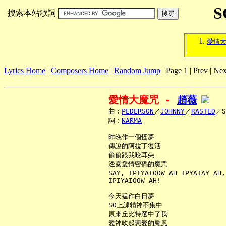
S
搜索本站歌詞
愛情
Lyrics Home
|
Composers Home
|
Random Jump
| Page 1 | Prev | Nex
愛情大魔咒 - 
趙薇
     曲︰
PEDERSON
／
JOHNNY
／
RASTED
／S
     詞︰
KARMA
     昨晚作一個怪夢

     傳說的阿拉丁復活

     偷偷跟我咬耳朵

     透露愛情密碼的魔咒

     SAY, IPIYAIOOW AH IPYAIAY AH,

     IPIYAIOOW AH!

     今天猛作白日夢

     SO上課精神不集中

     原來丘比特選中了我

     愛神吹起戀愛的颱風
