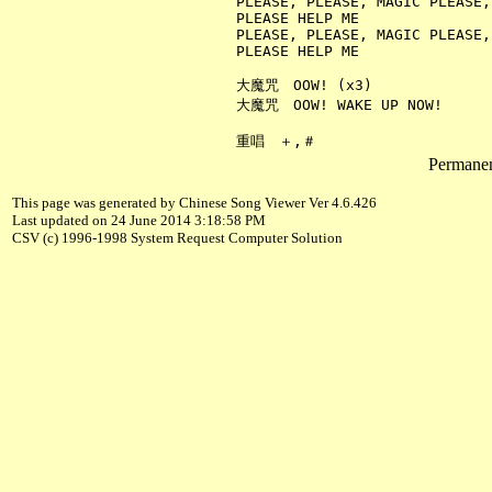
     PLEASE, PLEASE, MAGIC PLEASE,

     PLEASE HELP ME

     PLEASE, PLEASE, MAGIC PLEASE,

     PLEASE HELP ME

     大魔咒　OOW! (x3)

     大魔咒　OOW! WAKE UP NOW!

Permanent
This page was generated by Chinese Song Viewer Ver 4.6.426
Last updated on 24 June 2014 3:18:58 PM
CSV (c) 1996-1998 System Request Computer Solution