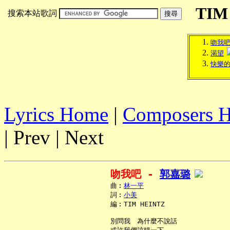
TIM
搜索本站歌詞
吻我
渴望
快樂
Lyrics Home
|
Composers 
| Prev | Next
吻我吧 - 
郭嘉璐
     曲︰
林一平
     詞︰
小美
     編︰TIM HEINTZ

     別問我　為什麼不說話
