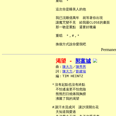
     重唱　＊

     這次你是睡美人的他

     我已沈睡億萬年　就等著你出現

     讓魔咒變不見　給我最CLOSE的畫面

     那一吻是重點　還要好幾遍

     重唱　＊,＃,＊

Permanent
渴望 - 
郭富城
     曲︰
陳大力
／
陳秀男
     詞︰
陳大力
／
劉虞瑞
     編︰TIM HEINTZ

   ＊沒有起點也沒有終點

     不怕遙遠更不怕危險

     熊熊烈日燒痛我胸膛

     沸騰了我的渴望

   ＃讓汗水流成河　讓沙漠開出花

     天知道我愛過
