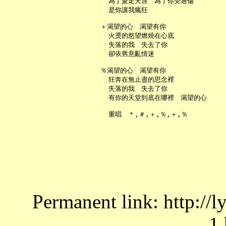
     為了愛走天涯　為了你受過傷

     是你讓我瘋狂

   ＋渴望的心　渴望有你

     火燙的慾望燃燒在心底

     失落的我　失去了你

     卻依舊意亂情迷

   ％渴望的心　渴望有你

     狂奔在無止盡的思念裡

     失落的我　失去了你

     有你的天堂到底在哪裡　渴望的心

Permanent link: http://
1.