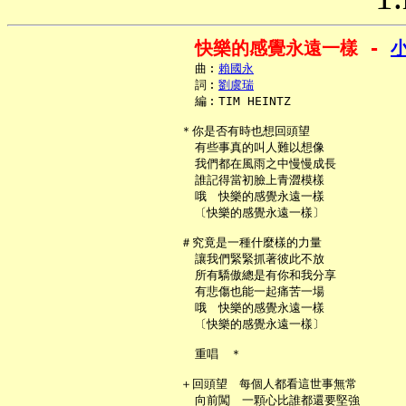
快樂的感覺永遠一樣 - 
     曲︰
賴國永
     詞︰
劉虞瑞
     編︰TIM HEINTZ

   ＊你是否有時也想回頭望

     有些事真的叫人難以想像

     我們都在風雨之中慢慢成長

     誰記得當初臉上青澀模樣

     哦　快樂的感覺永遠一樣

     〔快樂的感覺永遠一樣〕

   ＃究竟是一種什麼樣的力量

     讓我們緊緊抓著彼此不放

     所有驕傲總是有你和我分享

     有悲傷也能一起痛苦一場

     哦　快樂的感覺永遠一樣

     〔快樂的感覺永遠一樣〕

     重唱　＊

   ＋回頭望　每個人都看這世事無常

     向前闖　一顆心比誰都還要堅強
