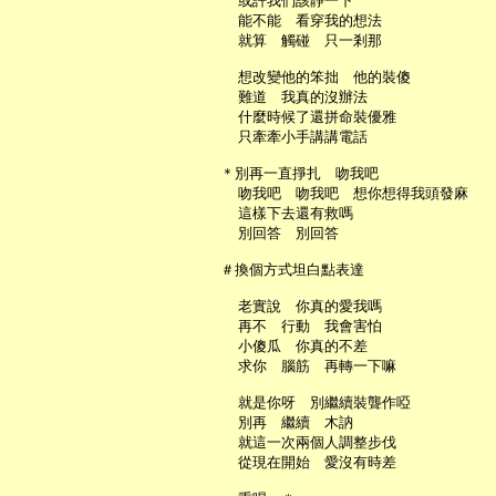
     或許我們該靜一下

     能不能　看穿我的想法

     就算　觸碰　只一剎那

     想改變他的笨拙　他的裝傻

     難道　我真的沒辦法

     什麼時候了還拼命裝優雅

     只牽牽小手講講電話

   ＊別再一直掙扎　吻我吧

     吻我吧　吻我吧　想你想得我頭發麻

     這樣下去還有救嗎

     別回答　別回答

   ＃換個方式坦白點表達

     老實說　你真的愛我嗎

     再不　行動　我會害怕

     小傻瓜　你真的不差

     求你　腦筋　再轉一下嘛

     就是你呀　別繼續裝聾作啞

     別再　繼續　木訥

     就這一次兩個人調整步伐

     從現在開始　愛沒有時差
