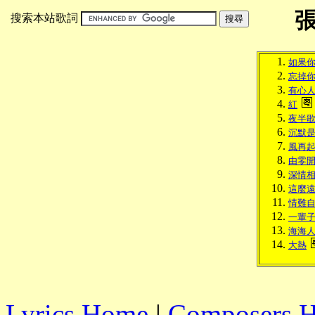
搜索本站歌詞
如果
忘掉
有心
紅
夜半
沉默
風再
由零
深情
這麼
情難
一輩
海海
大熱
Lyrics Home
|
Composers 