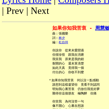
| Prev | Next
如果你知我苦衷 - 
周慧
     曲︰張國榮

     詞︰
林夕
     編︰
杜自持
     你說你　從來未愛戀過

     但很珍惜　跟我在消磨

     我笑我　原來是我的錯

     裂開的心　還未算清楚

     如此天真　竟得我一個

     付出的心　你收不到麼

   ＊如果你知我苦衷　何以沒一點感動

     誰想到這樣凝望你　竟看不到認同

     明知我心裏苦衷　仍放任我造好夢

     難得你這個朋友　極陶醉　但痛

     你笑我　為何沒答一句

     像不開心　心裏在想誰
