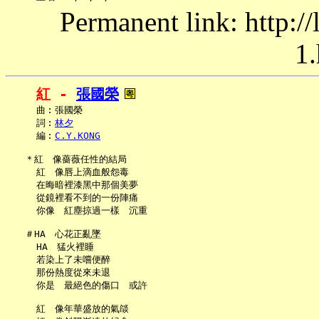
Permanent link: http:/
1.
紅 - 
張國榮
     曲︰張國榮

     詞︰
林夕
     編︰
C.Y.KONG
   ＊紅　像薔薇任性的結局

     紅　像唇上滴血般怨毒

     在晦暗裡漆黑中那個美夢

     從鏡裡看不到的一份陣痛

     你像　紅塵掠過一樣　沉重

   ＃HA　心花正亂墜

     HA　猛火裡睡

     若染上了未嚐便醉

     那份熱度從來未退

     你是　最絕色的傷口　或許

     紅　像年華盛放的氣燄
