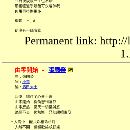
     在日後淡淡一生也不錯

     那暖暖雙手最後可永遠伴我

     何用再得到更多

     重唱　＊,＃

Permanent link: http:/
1.
由零開始 - 
張國榮
     曲︰張國榮

     詞︰
小美
     編︰
籐田大土
     回憶　纏住了心事千遍

     由零開始　偷偷想到落淚

     由零想起　當天一切樂與怒

     總揮不去　仍無悔　只知繼續進取

   ＊人海中　能共妳相遇相對

     人離不開　種種歡笑或顧慮
