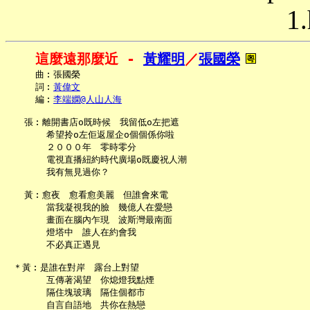
1.
這麼遠那麼近 - 
黃耀明
／
張國榮
     曲︰張國榮

     詞︰
黃偉文
     編︰
李端嫻@人山人海
   張︰離開書店o既時候　我留低o左把遮

       希望拎o左佢返屋企o個個係你啦

       ２０００年　零時零分

       電視直播紐約時代廣場o既慶祝人潮

       我有無見過你？

   黃︰愈夜　愈看愈美麗　但誰會來電

       當我凝視我的臉　幾億人在愛戀

       畫面在腦內乍現　波斯灣最南面

       燈塔中　誰人在約會我

       不必真正遇見

 ＊黃︰是誰在對岸　露台上對望

       互傳著渴望　你熄燈我點煙

       隔住塊玻璃　隔住個都市

       自言自語地　共你在熱戀
