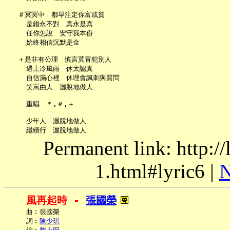
   ＃冥冥中　都早注定你富或貧

     是錯永不對　真永是真

     任你怎說　安守我本份

     始終相信沉默是金

   ＋是非有公理　慎言莫冒犯別人

     遇上冷風雨　休太認真

     自信滿心裡　休理會諷刺與質問

     笑罵由人　灑脫地做人

     重唱　＊,＃,＋

     少年人　灑脫地做人

Permanent link: http:/
1.html#lyric6 |
N
風再起時 - 
張國榮
     曲︰張國榮

     詞︰
陳少琪