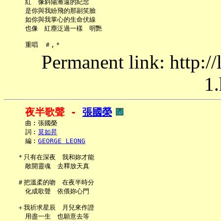
     紅　像斜陽漸遠的紀念

     是你與我紛飛的那副笑臉

     如你與我掌心的生命伏線

     也像　紅塵泛過一樣　明艷

Permanent link: http:/
1.
夜半歌聲 - 
張國榮
     曲︰張國榮

     詞︰
莫如昇
     編︰
GEORGE LEONG
   ＊只有在深夜　我和妳才能

     敞開靈魂　去釋放天真

   ＃把溫柔的吻　在夜半時分

     化成歌聲　依偎妳心門

   ＋我祈求星辰　月兒來作證

     用盡一生　也願意去等
