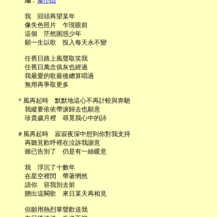
     編︰
黎小田
     我　回頭再望某年

     像失色照片　乍現眼前

     這個　茫然困惑少年

     願一生以歌　投入每天永不變

     任舊日路上風聲取笑我

     任舊日萬念俱灰也經過

     我最愛的歌最後總算唱過

     無用再爭取更多

   ＊風再起時　默默地這心不再計較與奔馳

     我縱要依依帶淚歸去也願意

     珍貴歲月裡　尋覓我心中的詩

   ＃風再起時　寂寂夜深中想到你對我支持

     再聽見歡呼裡在泣訴我謝意

     雖已告別了　仍是有一絲暖意

     我　浮沉了十數年

     在星空裡閃　帶著惘然

     請你　容我別去前

     贈出這闕歌　來日某天再相見

     但願用熱烈掌聲歡送我
