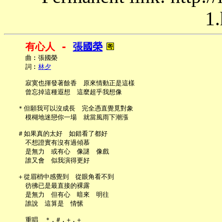
1.
有心人 - 
張國榮
     曲︰張國榮

     詞︰
林夕
     寂寞也揮發著餘香　原來情動正是這樣

     曾忘掉這種遐想　這麼超乎我想像

   ＊但願我可以沒成長　完全憑直覺覓對象

     模楜地迷戀你一場　就當風雨下潮漲

   ＃如果真的太好　如錯看了都好

     不想證實有沒有過傾慕

     是無力　或有心　像謎　像戲

     誰又會　似我演得更好

   ＋從眉梢中感覺到　從眼角看不到

     彷彿已是最直接的裸露

     是無力　但有心　暗來　明往

     誰說　這算是　情愫
