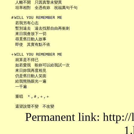
     人離不開　只因真摯未變異

     坦率相對　全憑有妳　祝福萬句千句

   ＃WILL YOU REMEMBER ME

     若我另有心志

     暫別遠去　遠去找那自由再衝刺

     來日我會放下一切

     尋覓舊日動人故事

     即使　其實有點不依

   ＋WILL YOU REMEMBER ME

     就算是不得已

     如若愛我　盼妳可以給我試一次

     來日妳我再度相見

     仍是舊日動人笑面

     給我熊熱眼光一遍

     一千遍

     重唱　＊,＃,＋,＋

Permanent link: http:/
1.