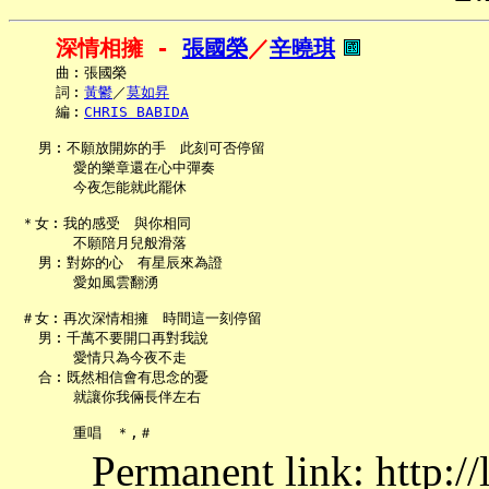
深情相擁 - 
張國榮
／
辛曉琪
     曲︰張國榮

     詞︰
黃鬱
／
莫如昇
     編︰
CHRIS BABIDA
   男︰不願放開妳的手　此刻可否停留

       愛的樂章還在心中彈奏

       今夜怎能就此罷休

 ＊女︰我的感受　與你相同

       不願陪月兒般滑落

   男︰對妳的心　有星辰來為證

       愛如風雲翻湧

 ＃女︰再次深情相擁　時間這一刻停留

   男︰千萬不要開口再對我說

       愛情只為今夜不走

   合︰既然相信會有思念的憂

       就讓你我倆長伴左右

Permanent link: http:/