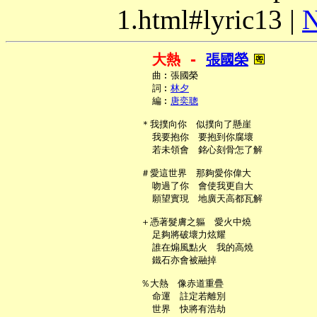
1.html#lyric13 |
N
大熱 - 
張國榮
     曲︰張國榮

     詞︰
林夕
     編︰
唐奕聰
   ＊我撲向你　似撲向了懸崖

     我要抱你　要抱到你腐壞

     若未領會　銘心刻骨怎了解

   ＃愛這世界　那夠愛你偉大

     吻過了你　會使我更自大

     願望實現　地廣天高都瓦解

   ＋憑著髮膚之軀　愛火中燒

     足夠將破壞力炫耀

     誰在煽風點火　我的高燒

     鐵石亦會被融掉

   ％大熱　像赤道重疊

     命運　註定若離別

     世界　快將有浩劫
