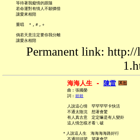
     等待著我癡情的跟隨

     若命運對有情人不願憐惜

     讓愛來相陪

     重唱　＊,＃,＋

     倘若天意注定要你我分離

Permanent link: http:/
1.h
海海人生 - 
陳雷
     曲︰張國榮

     詞︰
娃娃
     人說這心情　罕罕罕罕卡快活

     不通太陰沈　想著會驚

     有人真古意　定定嘛是有人變卦

     這人情怎樣才看ㄟ破

   ＊人說這人生　海海海海路好行

     不通回頭望　望著會茫
