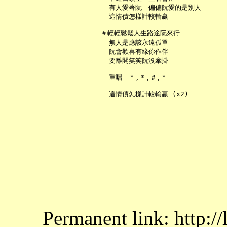
     有人愛著阮　偏偏阮愛的是別人

     這情債怎樣計較輸贏

   ＃輕輕鬆鬆人生路途阮來行

     無人是應該永遠孤單

     阮會歡喜有緣你作伴

     要離開笑笑阮沒牽掛

     重唱　＊,＊,＃,＊

Permanent link: http:/