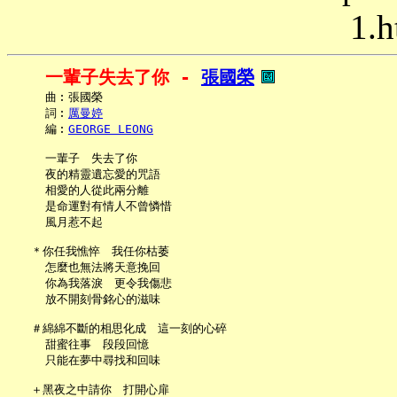
1.h
一輩子失去了你 - 
張國榮
     曲︰張國榮

     詞︰
厲曼婷
     編︰
GEORGE LEONG
     一輩子　失去了你

     夜的精靈遺忘愛的咒語

     相愛的人從此兩分離

     是命運對有情人不曾憐惜

     風月惹不起

   ＊你任我憔悴　我任你枯萎

     怎麼也無法將天意挽回

     你為我落淚　更令我傷悲

     放不開刻骨銘心的滋味

   ＃綿綿不斷的相思化成　這一刻的心碎

     甜蜜往事　段段回憶

     只能在夢中尋找和回味

   ＋黑夜之中請你　打開心扉
