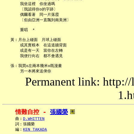
       我坐這裡　你坐過嗎

       〔我認得你o的字跡〕

       偶爾看著　同一片落霞

       〔佢由亞洲一直飄到南美洲〕

       重唱　＊

   黃︰月台上碰面　月球上碰面

       或其實根本　在這道牆背面

       或是有一天　當你在左轉

       我便行向右　都不會遇見

   張︰我買o左兩本幾米o既漫畫

Permanent link: http:/
1.h
情難自控 - 
張國榮
     曲︰
D.WHITTEN
     詞︰張國榮

     編︰
KEN TAKADA