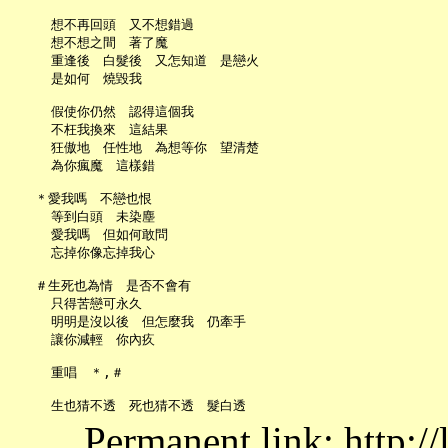
     想不再回頭　又不想錯過

     想不想之間　著了魔

     重逢後　白髮後　又怎知道　是戀火

     是如何　燒毀我

     假使你仍然　認得這個我

     不枉我換來　這結果

     狂傲地　任性地　為想等你　望清楚

     為你瘋魔　這樣錯

   ＊愛我嗎　不戀也恨

     等到白頭　未染塵

     愛我嗎　但如何敢問

     忘掉你像忘掉我心

   ＃生死也為情　是否不會有

     只得苦戀可永久

     明明是沒以後　但怎麼我　仍牽手

     讓你減輕　你內疚

     重唱　＊,＃

Permanent link: http:/