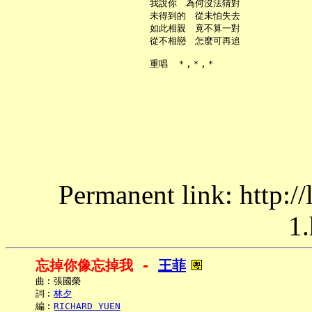
     我說你　為何沒法猜對

     未得到的　從未怕失去

     如此相親　竟不算一對

     從不相戀　怎麼可再追

Permanent link: http:/
1.
忘掉你像忘掉我 - 
王菲
     曲︰張國榮

     詞︰
林夕
     編︰
RICHARD YUEN