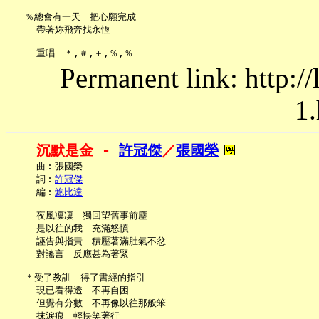
   ％總會有一天　把心願完成

     帶著妳飛奔找永恆

Permanent link: http:/
1.
沉默是金 - 
許冠傑
／
張國榮
     曲︰張國榮

     詞︰
許冠傑
     編︰
鮑比達
     夜風凜凜　獨回望舊事前塵

     是以往的我　充滿怒憤

     誣告與指責　積壓著滿肚氣不忿

     對謠言　反應甚為著緊

   ＊受了教訓　得了書經的指引

     現已看得透　不再自困

     但覺有分數　不再像以往那般笨

     抹淚痕　輕快笑著行
