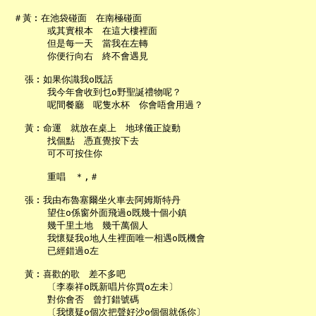
 ＃黃︰在池袋碰面　在南極碰面

       或其實根本　在這大樓裡面

       但是每一天　當我在左轉

       你便行向右　終不會遇見

   張︰如果你識我o既話

       我今年會收到乜o野聖誕禮物呢？

       呢間餐廳　呢隻水杯　你會唔會用過？

   黃︰命運　就放在桌上　地球儀正旋動

       找個點　憑直覺按下去

       可不可按住你

       重唱　＊,＃

   張︰我由布魯塞爾坐火車去阿姆斯特丹

       望住o係窗外面飛過o既幾十個小鎮

       幾千里土地　幾千萬個人

       我懷疑我o地人生裡面唯一相遇o既機會

       已經錯過o左

   黃︰喜歡的歌　差不多吧

       〔李泰祥o既新唱片你買o左未〕

       對你會否　曾打錯號碼

       〔我懷疑o個次把聲好沙o個個就係你〕
