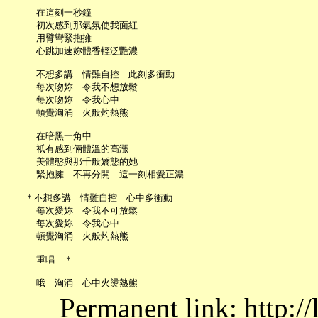
     在這刻一秒鐘

     初次感到那氣氛使我面紅

     用臂彎緊抱擁

     心跳加速妳體香輕泛艷濃

     不想多講　情難自控　此刻多衝動

     每次吻妳　令我不想放鬆

     每次吻妳　令我心中

     頓覺洶涌　火般灼熱熊

     在暗黑一角中

     祇有感到倆體溫的高漲

     美體態與那千般嬌態的她

     緊抱擁　不再分開　這一刻相愛正濃

   ＊不想多講　情難自控　心中多衝動

     每次愛妳　令我不可放鬆

     每次愛妳　令我心中

     頓覺洶涌　火般灼熱熊

     重唱　＊

Permanent link: http:/