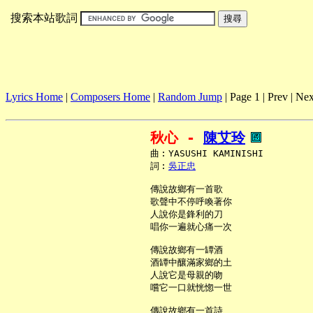
搜索本站歌詞
Lyrics Home
|
Composers Home
|
Random Jump
| Page 1 | Prev | Nex
秋心 - 
陳艾玲
     曲︰YASUSHI KAMINISHI

     詞︰
吳正忠
     傳說故鄉有一首歌

     歌聲中不停呼喚著你

     人說你是鋒利的刀

     唱你一遍就心痛一次

     傳說故鄉有一罈酒

     酒罈中釀滿家鄉的土

     人說它是母親的吻

     嚐它一口就恍惚一世

     傳說故鄉有一首詩
