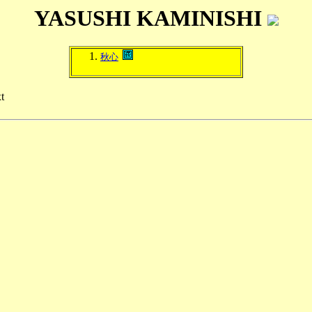
YASUSHI KAMINISHI
秋心
t