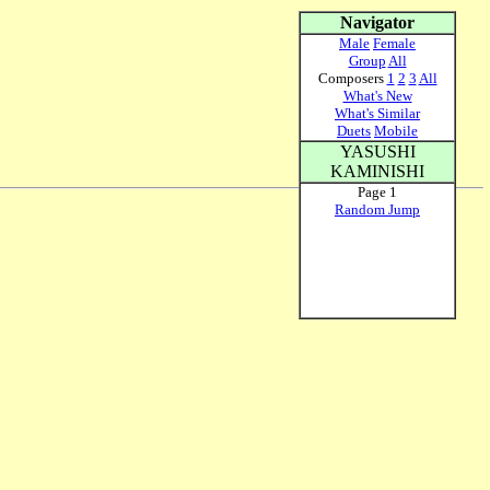
Navigator
Male
Female
Group
All
Composers
1
2
3
All
What's New
What's Similar
Duets
Mobile
YASUSHI
KAMINISHI
Page 1
Random Jump