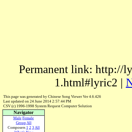
Permanent link: http://
1.html#lyric2 |
N
This page was generated by Chinese Song Viewer Ver 4.6.426
Last updated on 24 June 2014 2:57:44 PM
CSV (c) 1996-1998 System Request Computer Solution
Navigator
Male
Female
Group
All
Composers
1
2
3
All