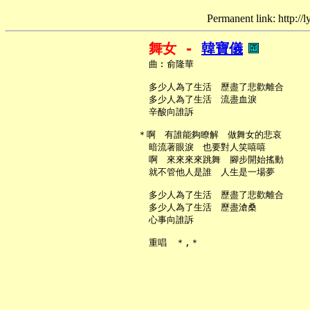
Permanent link: http://
舞女 - 
韓寶儀
     曲︰俞隆華

     多少人為了生活　歷盡了悲歡離合

     多少人為了生活　流盡血淚

     辛酸向誰訴

   ＊啊　有誰能夠瞭解　做舞女的悲哀

     暗流著眼淚　也要對人笑嘻嘻

     啊　來來來來跳舞　腳步開始搖動

     就不管他人是誰　人生是一場夢

     多少人為了生活　歷盡了悲歡離合

     多少人為了生活　歷盡滄桑

     心事向誰訴
