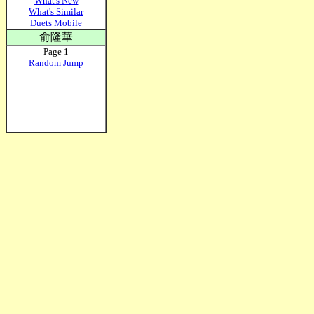
What's New
What's Similar
Duets
Mobile
俞隆華
Page 1
Random Jump