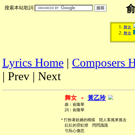
搜索本站歌詞
舞女
舞女
Lyrics Home
|
Composers 
| Prev | Next
舞女 - 
黃乙玲
     曲︰俞隆華

     詞︰俞隆華

   ＊打扮著妖嬌的模樣　陪人客搖來搖去

     紅紅的霓虹燈　閃閃識識

     引阮心傷悲
