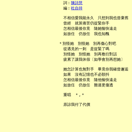
     詞︰
陳詩慧
     編︰
杜自持
     不相信愛我能永久　只想到我也曾棄舊

     曾經　就算痛苦仍捉緊你手

     怎相信最後你竟　隨她愉快遠走

     如放任　仍放任　我也知醜

   ＊別怪她　別怪她　別再傷心對吧

     從遇見的一剎　是捉緊了嗎

     別怪她　別怪她　別再敷衍對話

     疲累了讓我休假〔如學會別再想她〕

     她怎計算也無對手　畢竟你我確曾邂逅

     如果　沒有記憶也不必顫抖

     怎相信最後你竟　隨他愉快遠走

     如放任　仍放任　難過更傷透

     重唱　＊,＊
