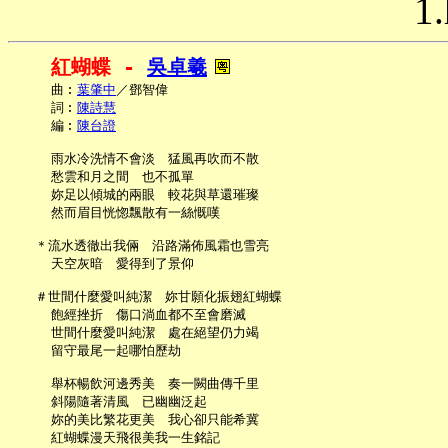
1.
紅蝴蝶 - 
吳卓羲
     曲︰
葉肇中
／鄧智偉

     詞︰
陳詩慧
     編︰
陳台證
     雨水冷洗情不會淡　猛風再吹而不散

     愁雲和月之間　也不孤單

     妳足以傾城的兩眼　較花與草還璀璨

     然而眉目恍惚飄散有一絲慨嘆

   ＊流水透徹出我倆　沿路滿佈風霜也雪亮

     天空灰暗　愛得到了景仰

   ＃世間什麼愛叫純潔　妳甘願化振翅紅蝴蝶

     飽經挫折　傷口淌血都不至會磨滅

     世間什麼愛叫純潔　處在絕望仍力竭

     留守最尾一起哪怕歷劫

     舉杯暢飲河邊秀美　奏一闕曲傳千里

     斜陽隨著清風　已幽幽泛起

     妳的美比繁花更美　我心卻只能希冀

     紅蝴蝶漫天飛很美我一生銘記
