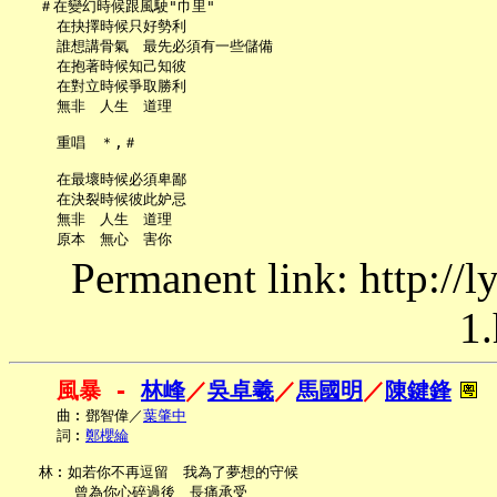
   ＃在變幻時候跟風駛"巾里"

     在抉擇時候只好勢利

     誰想講骨氣　最先必須有一些儲備

     在抱著時候知己知彼

     在對立時候爭取勝利

     無非　人生　道理

     重唱　＊,＃

     在最壞時候必須卑鄙

     在決裂時候彼此妒忌

     無非　人生　道理

Permanent link: http://
1.
風暴 - 
林峰
／
吳卓羲
／
馬國明
／
陳鍵鋒
     曲︰鄧智偉／
葉肇中
     詞︰
鄭櫻綸
   林︰如若你不再逗留　我為了夢想的守候

       曾為你心碎過後　長痛承受
