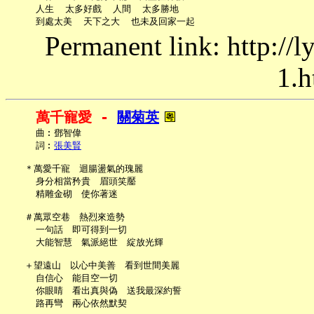
     人生  太多好戲  人間  太多勝地

Permanent link: http://
1.h
萬千寵愛 - 
關菊英
     曲︰鄧智偉

     詞︰
張美賢
   ＊萬愛千寵　迴腸盪氣的瑰麗

     身分相當矜貴　眉頭笑靨

     精雕金砌　使你著迷

   ＃萬眾空巷　熱烈來造勢

     一句話　即可得到一切

     大能智慧　氣派絕世　綻放光輝

   ＋望遠山　以心中美善　看到世間美麗

     自信心　能目空一切

     你眼睛　看出真與偽　送我最深約誓

     路再彎　兩心依然默契
