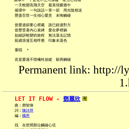
     一天蛻變高飛天空　最美現蝶翅中

     循環中　一句說話一章一節　用光陰相送

     歷盡百世一生傾心愛意　未悔觸碰

     曾愛過卻要心裡藏　誰已錯過對方

     曾歷受著內心束縛　愛在夢裡躺

     如細訴蛻變的旅程　無法退去記憶

     延續浪漫互相呼應　印象未退色

     重唱　＊

Permanent link: http://
1.
LET IT FLOW - 
鄧麗欣
     曲︰鄧智偉

     詞︰
陳詩慧
     編︰
國恩
     找　在世間那位觸碰心弦
