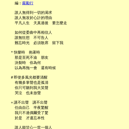
     編︰
嚴勵行
     誰人無得到一切的渴求

     誰人無攻於心計的理由

     平凡人生　天真過後　要怎麼走

     如何從委曲中再相信人

     誰無狂想　不可告人

     難忘時光　必須散席　留下我

   ＊快樂時　抱著時

     那是至死不渝　朋友

     決裂時　你為何

     以為再拖一會　還有時候

   ＃即使多風光都要清醒

     有幾多掌聲也是孤清

     你只可聽到我大笑聲

     哭泣　也未放聲

   ＋講不出聲　講不出聲

     任由自己　半夜驚醒

     我只不過偶爾受了驚

     於是　才遺忘本性

     誰人能甘心一世一個人
