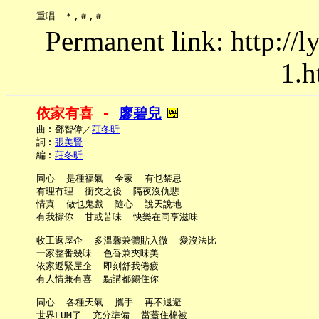
Permanent link: http://
1.h
依家有喜 - 
廖碧兒
     曲︰鄧智偉／
莊冬昕
     詞︰
張美賢
     編︰
莊冬昕
     同心  是種福氣  全家  有乜禁忌

     有理冇理  衝突之後  隔夜沒仇悲

     情真  做乜鬼戲  隨心  說天說地

     有我撐你  甘或苦味  快樂在同享滋味

     收工返屋企  多溫馨兼體貼入微  愛沒法比

     一家整番幾味  色香兼夾味美

     依家返緊屋企  即刻舒我倦疲

     有人情兼有喜  點講都錫住你

     同心  各種天氣  攜手  再不退避

     世界LUM了  充分準備  當蓋住棉被
