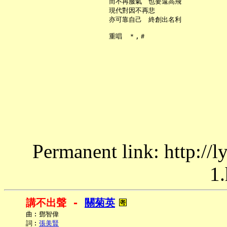
     而不再服氣　也要遠高飛

     現代對因不再悲

     亦可靠自己　終創出名利

Permanent link: http://
1.
講不出聲 - 
關菊英
     曲︰鄧智偉

     詞︰
張美賢