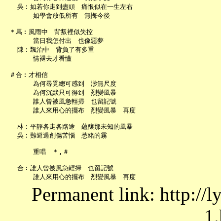
   吳︰如若你走到盡頭　痛恨似在一生左右

       如學會放低所有　無悔今後

 ＊馬︰風雨中　背叛裡似失控

       當日我怎付出　也像惡夢

   陳︰飄泊中　背負了有多重

       情褪去才看懂

 ＃合︰才相信

       為何尋覓總可感到　渺無尺度

       為何沉默只可得到　烈變風暴

       誰人曾被風急輕掃　也留記號

       誰人來用心的擺布　烈變風暴　再度

   林︰平靜各走各路途　蘊釀那未知的風暴

   吳︰難避過創傷苦惱　愁緒的霧

       重唱　＊,＃

   合︰誰人曾被風急輕掃　也留記號

Permanent link: http://
1.