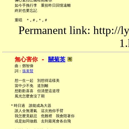
     倆心緊扣公園裡抱著你

     如今手挽行李　重拾昨日回憶遠離

     終於也要忘記

Permanent link: http://
1.
無心害你 - 
關菊英
     曲︰鄧智偉

     詞︰
張美賢
     想一生一起　別想得這樣美

     當中少不免　道別離

     想歡歡喜喜　但清楚這道理

     風光怎麼會沒了期

   ＊時日過　誰能成為大器

     誰人全無運氣　這次抱你手臂

     我怎麼竟顧忌　危難裡　我會陪著你

     或是如同做戲　去到最尾會各自飛
