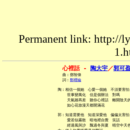
Permanent link: http://
1.h
心裡話 - 
陶大宇
／
郭可
     曲︰鄧智偉

     詞︰
鄭櫻綸
   陶︰相信一個她　心愛一個她　不須要害怕

       世事變萬化　信是個辦法　對嗎

       天氣雖再差　聽你心裡話　離開陰天的
       如心花放漫天都開滿花

   郭︰知道需要他　知道深愛他　偏偏太害怕

       愛若似霧散　暗地裡自覺　笑話

       經過風與沙　飄過冬與夏　晴空中天色