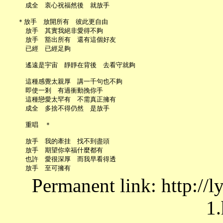
     成全　衷心祝福然後　就放手

   ＊放手　放開所有　彼此更自由

     放手　其實我絕非愛得不夠

     放手　豁出所有　還有這個好友

     已經　已經足夠

     遙遠是宇宙　靜靜在背後　去看守就夠

     這種感覺太親厚　講一千句也不夠

     即使一剎　有過衝動挽你手

     這種戀愛太罕有　不需真正擁有

     成全　多捨不得仍然　是放手

     重唱　＊

     放手　我的牽挂　找不到盡頭

     放手　期望你幸福什麼都有

     也許　愛很深厚　而我早看得透

Permanent link: http://
1.