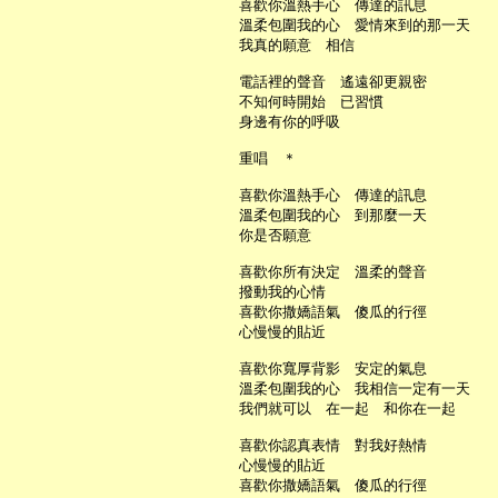
     喜歡你溫熱手心　傳達的訊息

     溫柔包圍我的心　愛情來到的那一天

     我真的願意　相信

     電話裡的聲音　遙遠卻更親密

     不知何時開始　已習慣

     身邊有你的呼吸

     重唱　＊

     喜歡你溫熱手心　傳達的訊息

     溫柔包圍我的心　到那麼一天

     你是否願意

     喜歡你所有決定　溫柔的聲音

     撥動我的心情

     喜歡你撒嬌語氣　傻瓜的行徑

     心慢慢的貼近

     喜歡你寬厚背影　安定的氣息

     溫柔包圍我的心　我相信一定有一天

     我們就可以　在一起　和你在一起

     喜歡你認真表情　對我好熱情

     心慢慢的貼近

     喜歡你撒嬌語氣　傻瓜的行徑
