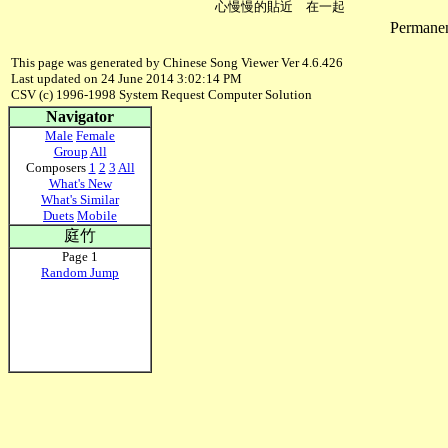
Permanent
This page was generated by Chinese Song Viewer Ver 4.6.426
Last updated on 24 June 2014 3:02:14 PM
CSV (c) 1996-1998 System Request Computer Solution
Navigator
Male
Female
Group
All
Composers
1
2
3
All
What's New
What's Similar
Duets
Mobile
庭竹
Page 1
Random Jump