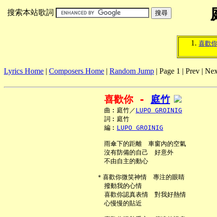
搜索本站歌詞
喜歡
Lyrics Home
|
Composers Home
|
Random Jump
| Page 1 | Prev | Nex
喜歡你 - 
庭竹
     曲︰庭竹／
LUPO GROINIG
     詞︰庭竹

     編︰
LUPO GROINIG
     雨傘下的距離　車窗內的空氣

     沒有防備的自己　好意外

     不由自主的動心

   ＊喜歡你微笑神情　專注的眼睛

     撥動我的心情

     喜歡你認真表情　對我好熱情

     心慢慢的貼近
