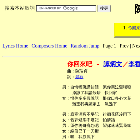
搜索本站歌詞
你回
Lyrics Home
|
Composers Home
|
Random Jump
| Page 1 | Prev | Nex
你回來吧 - 
譚炳文
／
李
     曲︰陳瑞貞

     詞︰
嚴歡
   男︰自悔輕佻講錯話　累你哭泣聲咽啞

       原諒了我諸般錯　快回家

   女︰恨你多多假說話　恨你口多心太花

       難望我再歸家去　氣難下

   男︰寂寞深宵不堪記　徘徊花蔭冷雨下

   女︰舊夢煙消不堪記　怕情話

   男︰望你將哥寬怨吧　望你速速緊我家

   女︰緣份已了一刀斷

   男︰唉　我淚流下
