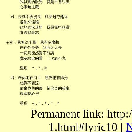
       我誠實的眼光　就是不會說謊

       心事無法藏

   男：未來不再漫長　好夢越存越香

       邀你來淺嚐

       你的喜悅迷惘　我最懂得欣賞

       看過就難忘

 ＋女：我無法衡量　我有多麼想

       停在你身旁　到地久天長

       一切只能感受不能講

       我要給你的愛　一次給不完

       重唱　＊,＊,＃

   男：牽你走在街上　黑夜也有陽光

       感覺不變涼

       放棄你舊的傷　帶著笑的臉龐

       搬進我心房

Permanent link: http:
1.html#lyric10 |
N