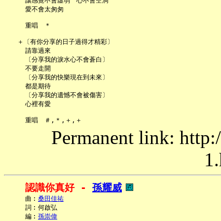
     讓感覺不會虛弱　心不會空洞

     愛不會太匆匆

     重唱　＊

   ＋〔有你分享的日子過得才精彩〕

     請靠過來

     〔分享我的淚水心不會蒼白〕

     不要走開

     〔分享我的快樂現在到未來〕

     都是期待

     〔分享我的遺憾不會被傷害〕

     心裡有愛

Permanent link: http:
1.
認識你真好 - 
孫耀威
     曲︰
桑田佳祐
     詞︰何啟弘

     編︰
孫崇偉