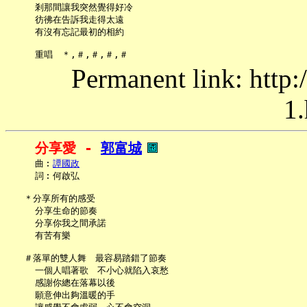
     剎那間讓我突然覺得好冷

     彷彿在告訴我走得太遠

     有沒有忘記最初的相約

Permanent link: http:
1.
分享愛 - 
郭富城
     曲︰
譚國政
     詞︰何啟弘

   ＊分享所有的感受

     分享生命的節奏

     分享你我之間承諾

     有苦有樂

   ＃落單的雙人舞　最容易踏錯了節奏

     一個人唱著歌　不小心就陷入哀愁

     感謝你總在落幕以後

     願意伸出夠溫暖的手
