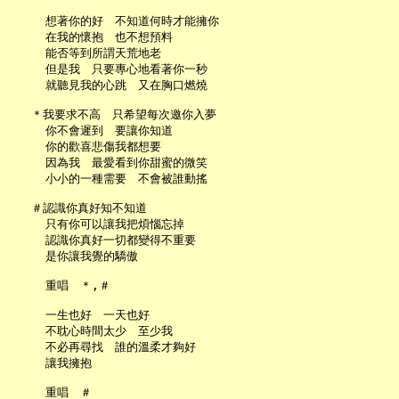
     想著你的好　不知道何時才能擁你

     在我的懷抱　也不想預料

     能否等到所謂天荒地老

     但是我　只要專心地看著你一秒

     就聽見我的心跳　又在胸口燃燒

   ＊我要求不高　只希望每次邀你入夢

     你不會遲到　要讓你知道

     你的歡喜悲傷我都想要

     因為我　最愛看到你甜蜜的微笑

     小小的一種需要　不會被誰動搖

   ＃認識你真好知不知道

     只有你可以讓我把煩惱忘掉

     認識你真好一切都變得不重要

     是你讓我覺的驕傲

     重唱　＊,＃

     一生也好　一天也好

     不耽心時間太少　至少我

     不必再尋找　誰的溫柔才夠好

     讓我擁抱

     重唱　＃
