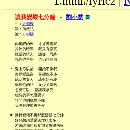
1.html#lyric2 |
N
讓我變壞七分鐘 - 
劉小慧
     曲︰
方樹樑
     詞︰何啟弘

     編︰
方樹樑
     你喝醉的夜  才肯擁抱我

     其餘的時間  我只有寂寞

     聽話的情人  該從一而終

     就算你善變  也仍想保留

   * 愛上你以後  開始不像我

     美夢變黑白  希望也不多

     聽話的女人  該有始有終

     就算你的話  又少又陳舊

     怎麼可以  都讓我承受

     感情的事怎麼要求

     想問你到底憧不懂

     我沒有理由再等侯

   # 讓我變壞不再那麼聽話七分鐘

     好好想想愛是否放得太多

     才會讓我想放棄卻又覺得內疚
