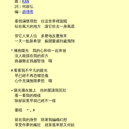
     曲︰
KAN
     詞︰何啟弘

     編︰
趙增熹
     看我滿懷理想　往這世界裡面闖

     站在風大的地方　讓它吹去一身風霜

     管它人來人往　多麼地反覆無常

     一天一點新希望　躲開憂慮到處飛翔

   ＊擁抱陽光　我的心和你一起奔放

     沒人能擋在我的前方

     路越難走我越堅強　哦

   ＃看看我不平凡的眼光

     早已經不再恐懼悲傷

     心中充滿無限夢想　哦

   ＋陽光灑在臉上　你的愛讓我茁壯

     看一看我的模樣

     除卻寂寞早就已經不一樣

     重唱　＊,＃

     留在我的身旁　陪著我編織幻想

     享受作夢的瘋狂　就算孤單那又何妨
