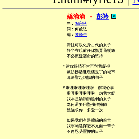
嬌滴滴 - 
彭羚
     曲︰
陶宗慈
     詞︰何啟弘

     編︰
陳飛午
     嚮往可以化身古代的女子

     靜坐在鏡前任你撫弄我髮絲

     不必懷疑宿命的堅持

   ＊當你眼睛不肯再對我凝視

     就彷彿活進瓊樓玉宇的城市

     耳邊響起幽揚的句子

   ＃啦哩啦哩啦哩啦　解我心事

     啦哩啦哩啦哩啦　怨我太癡

     我本是嬌滴滴脆弱的女子

     為何還要用堅強作掩飾

     勉強求你　多愛一次

     如果我們有過纏綿的前世

     我寧願選擇避不見面一輩子

     不再忍受壓抑的日子
