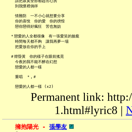
     請把寂寞全部都趕出心房

     到我懷裡倘徉

     情難防　一不小心就想要分享

     你的喜悅　你的愛　你的徬惶

     戀你戀得好瘋狂　苦也無妨

   ＊戀愛的人全都很像　有一張愛笑的臉龐

     時間每天都不夠　讓我再夢一場

     把愛放在你的手上

   ＃燈昏黃　你的樣子在眼前搖晃

     今夜的我不能不醉在幻想

     戀愛的人都一樣

     重唱　＊,＃

Permanent link: http:
1.html#lyric8 |
N
擁抱陽光 - 
張學友