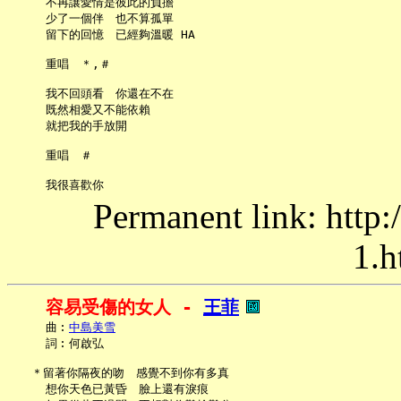
     不再讓愛情是彼此的負擔

     少了一個伴　也不算孤單

     留下的回憶　已經夠溫暖 HA

     重唱　＊,＃

     我不回頭看　你還在不在

     既然相愛又不能依賴

     就把我的手放開

     重唱　＃

Permanent link: http:
1.h
容易受傷的女人 - 
王菲
     曲︰
中島美雪
     詞︰何啟弘

   ＊留著你隔夜的吻　感覺不到你有多真

     想你天色已黃昏　臉上還有淚痕
