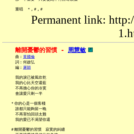
Permanent link: http:
1.h
離開憂鬱的習慣 - 
周慧敏
     曲︰
黃國倫
     詞︰何啟弘

     編︰
屠穎
     我的淚已被風吹乾

     我的心比天空還藍

     不再擔心你的冷寞

     會讓愛只剩一半

   ＊你的心是一個客棧

     誰都只能夠留一晚

     不再害怕回頭太難

     我的愛已不渴望你還

   ＃離開憂鬱的習慣　寂寞的糾纏
