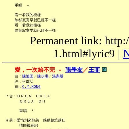
     重唱　＋

     看一看我的模樣

     除卻寂寞早就已經不一樣

     看一看我的模樣

Permanent link: http:
1.html#lyric9 |
N
愛，一次給不完 - 
張學友
／
王菲
     曲︰
陳迪匡
／
陳少琪
／
湯家驥
     詞︰何啟弘

     編︰
C.Y.KONG
 ＊合：ＯＲＥＡ　ＯＲＥＡ

       ＯＲＥＡ　ＯＨ

       重唱　＊

 ＃男：愛情別來無恙　感動越燒越狂

       情願被綑綁
