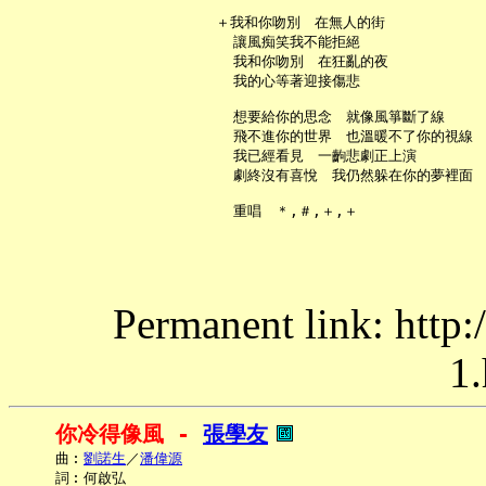
   ＋我和你吻別　在無人的街

     讓風痴笑我不能拒絕

     我和你吻別　在狂亂的夜

     我的心等著迎接傷悲

     想要給你的思念　就像風箏斷了線

     飛不進你的世界　也溫暖不了你的視線

     我已經看見　一齣悲劇正上演

     劇終沒有喜悅　我仍然躲在你的夢裡面

Permanent link: http:
1.
你冷得像風 - 
張學友
     曲︰
劉諾生
／
潘偉源
     詞︰何啟弘
