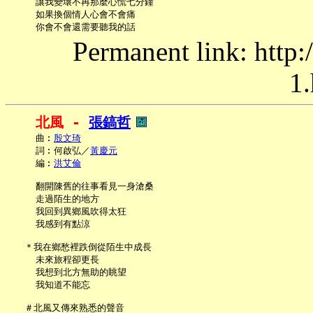
     讓我變壞不再那麼心慌七分鐘

     如果換個情人心會不會痛

Permanent link: http:
1.
北風 - 
張鎬哲
     曲︰
殷文琦
     詞︰何啟弘／
黃慶元
     編︰
洪艾倫
     翻開陳舊的往事看見一身滄桑

     走過陌生的地方

     我回到異鄉風吹得太狂

     我感到有點涼

   ＊我在鄉愁裡跌倒從陌生中成長

     未來旅程卻更長

     我想到北方無助的眺望

     我知道不能忘

   ＃北風又傳來熟悉的聲音
