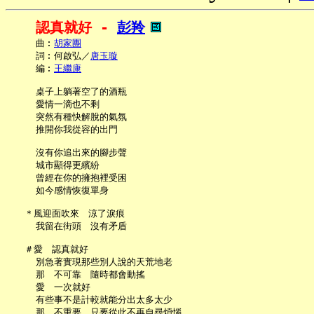
認真就好 - 
彭羚
     曲︰
胡家團
     詞︰何啟弘／
唐玉璇
     編︰
王繼康
     桌子上躺著空了的酒瓶

     愛情一滴也不剩

     突然有種快解脫的氣氛

     推開你我從容的出門

     沒有你追出來的腳步聲

     城市顯得更繽紛

     曾經在你的擁抱裡受困

     如今感情恢復單身

   ＊風迎面吹來　涼了淚痕

     我留在街頭　沒有矛盾

   ＃愛　認真就好

     別急著實現那些別人說的天荒地老

     那　不可靠　隨時都會動搖

     愛　一次就好

     有些事不是計較就能分出太多太少

     那　不重要　只要從此不再自尋煩惱
