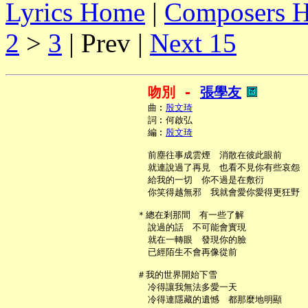
Lyrics Home
|
Composers 
2
>
3
| Prev |
Next 15
吻別 - 
張學友
     曲︰
殷文琦
     詞︰何啟弘

     編︰
殷文琦
     前塵往事成雲煙　消散在彼此眼前

     就連說過了再見　也看不見你有些哀怨

     給我的一切　你不過是在敷衍

     你笑得越無邪　我就會愛你愛得更狂野

   ＊總在剎那間　有一些了解

     說過的話　不可能會實現

     就在一轉眼　發現你的臉

     已經陌生不會再像從前

   ＃我的世界開始下雪

     冷得讓我無法多愛一天

     冷得連隱藏的遺憾　都那麼地明顯
