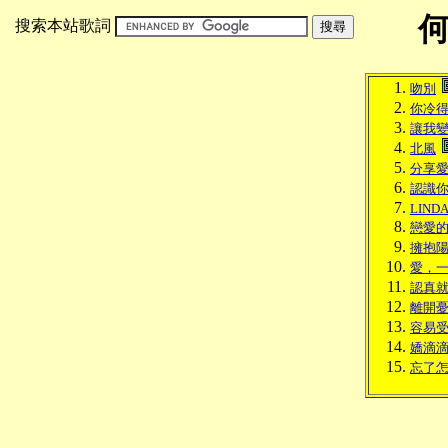
搜索本站歌詞
吻別
你冷
讓我
北風
分享
認識
LIND
戀愛
擁抱
愛，
認真
離開
容易
嬌滴
忘了