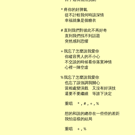
   ＊疼你的好脾氣

     從不計較我何時該深情

     幸福就像是個糖衣

   ＃直到我們對彼此不再好奇

     直到我們找不到話題

     突然感到恐懼

   ＋我忘了怎麼說我愛你

     你縱容男人的不小心

     不交談的時候看你落寞神情

     心裡一陣空虛

   ％我忘了怎麼說我愛你

     也忘了該強調我關心

     當相處變演戲　又沒有好演技

     還要不要繼續　等誰下決定

     重唱　＊,＃,＋,％

     想的和說的總存在一些些的差距

     我怕這樣的結局
