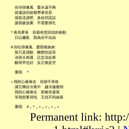
     你冷得像風　愛永遠不夠

     就連說拒絕都帶著笑容

     假裝流淚吧　多給些謊話

     讓我被放棄　不需要掙扎

   ＊夜長夢多　容易有想回頭的衝動

     日以繼夜　我為你不自由

   ＃你狂得像風　愛恨都匆匆

     留只是感動　離開也從容

     冰與火相遇　註定沒結果

     醒得早也好　反正都是空

     重唱　＊

   ＋我的心被偷去　你卻不肯收

     讓它獨自冷風中　越冷越脆弱

     我的心被偷去　卻被你遺落

     等我想要尋找　又找不到線索

Permanent link: http: