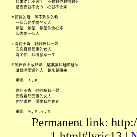
     如果從此不過問　不想對你難捨難分

     是否夜就不會冷　心就不會疼

   ＃顫抖的唇　等不到你的吻

     一個容易受傷的女人

     希望　希望　希望你會心疼

     我害怕一個人

   ＋為何不肯　輕輕喚我一聲

     安慰容易受傷的女人

     為了你　我情願給一生

   ％黑夜裡不敢點燈　是誰讓我越陷越深

     讓我深愛過的人　越來越陌生

     重唱　＊,＃

     為何不肯　輕輕喚我一聲

     安慰容易受傷的女人

     你的眼神　燙傷我的青春

Permanent link: http:
1.html#lyric13 |
N