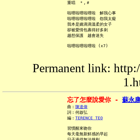
     重唱　＊,＃

     啦哩啦哩啦哩啦　解我心事

     啦哩啦哩啦哩啦　怨我太癡

     我本是嬌滴滴溫柔的女子

     卻被愛情包裹得好多刺

     越想保護　越會迷失

Permanent link: http:
1.h
忘了怎麼說愛你 - 
蘇永
     曲︰
陳達偉
     詞︰何啟弘

     編︰
TERENCE TEO
     習慣醒來吻你

     每天毫無新鮮感的早起

     日子過得無法挑剔
