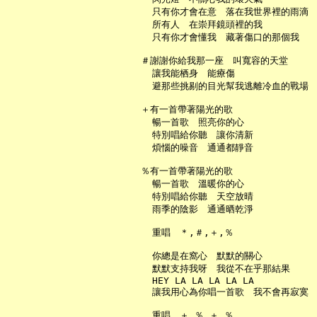
     只有你才會在意　落在我世界裡的雨滴

     所有人　在崇拜鏡頭裡的我

     只有你才會懂我　藏著傷口的那個我

   ＃謝謝你給我那一座　叫寬容的天堂

     讓我能栖身　能療傷

     避那些挑剔的目光幫我逃離冷血的戰場

   ＋有一首帶著陽光的歌

     暢一首歌　照亮你的心

     特別唱給你聽　讓你清新

     煩惱的噪音　通通都靜音

   ％有一首帶著陽光的歌

     暢一首歌　溫暖你的心

     特別唱給你聽　天空放晴

     雨季的陰影　通通晒乾淨

     重唱　＊,＃,＋,％

     你總是在窩心　默默的關心

     默默支持我呀　我從不在乎那結果

     HEY LA LA LA LA LA

     讓我用心為你唱一首歌　我不會再寂寞
