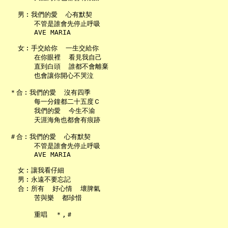
   男︰我們的愛  心有默契

       不管是誰會先停止呼吸

       AVE MARIA

   女︰手交給你  一生交給你

       在你眼裡  看見我自己

       直到白頭  誰都不會離棄

       也會讓你開心不哭泣

 ＊合︰我們的愛  沒有四季

       每一分鐘都二十五度Ｃ

       我們的愛  今生不渝

       天涯海角也都會有痕跡

 ＃合︰我們的愛  心有默契

       不管是誰會先停止呼吸

       AVE MARIA

   女︰讓我看仔細

   男︰永遠不要忘記

   合︰所有  好心情  壞脾氣

       苦與樂  都珍惜

       重唱  ＊,＃
