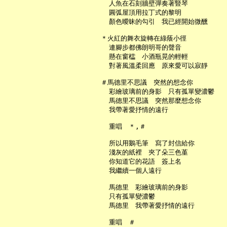
     人魚在石刻牆壁彈奏著豎琴

     圓弧屋頂用拉丁式的黎明

     顏色曖昧的勾引　我已經開始微醺

   ＊火紅的舞衣旋轉在綠蔭小徑

     連腳步都佛朗明哥的聲音

     懸在窗櫺　小酒瓶晃的輕輕

     對著風溫柔回應　原來愛可以寂靜

   ＃馬德里不思議　突然的想念你

     彩繪玻璃前的身影　只有孤單變濃鬱

     馬德里不思議　突然那麼想念你

     我帶著愛抒情的遠行

     重唱　＊,＃

     所以用鵝毛筆　寫了封信給你

     淺灰的紙裡　夾了朵三色堇

     你知道它的花語　簽上名

     我繼續一個人遠行

     馬德里　彩繪玻璃前的身影

     只有孤單變濃鬱

     馬德里　我帶著愛抒情的遠行

     重唱　＃
