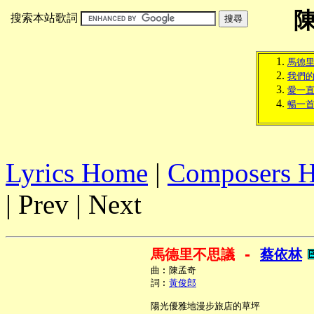
搜索本站歌詞
馬德
我們
愛一
暢一
Lyrics Home
|
Composers 
| Prev | Next
馬德里不思議 - 
蔡依林
     曲︰陳孟奇

     詞︰
黃俊郎
     陽光優雅地漫步旅店的草坪
