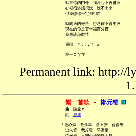
     站在你的門外　我決心不再徘徊

     心裡很多話想說　說不出來

     但我想你一定都明白

     時間過的好快　想念卻不曾更改

     現在的你是否幸福百分百

     我應該怎麼猜

     重唱　＊,＃,＊,＃

Permanent link: http://
1.
暢一首歌 - 
鄭元暢
     曲︰陳孟奇

     詞︰
戚成
   ＊會心煩　會孤單　會不安　會傷感

     沒人管　我冷暖　早習慣

     閃光燈　不關心我的壞天氣
