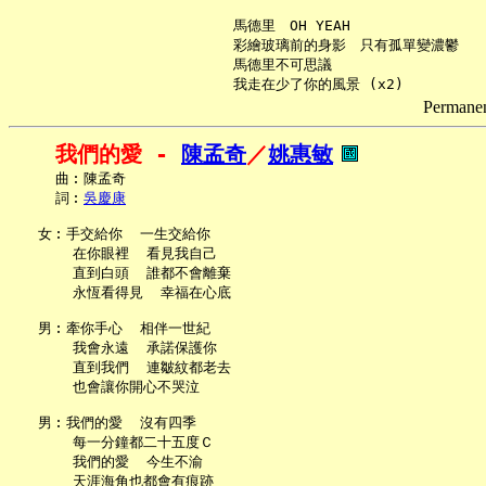
     馬德里　OH YEAH

     彩繪玻璃前的身影　只有孤單變濃鬱

     馬德里不可思議

Permanent
我們的愛 - 
陳孟奇
／
姚惠敏
     曲︰陳孟奇

     詞︰
吳慶康
   女︰手交給你  一生交給你

       在你眼裡  看見我自己

       直到白頭  誰都不會離棄

       永恆看得見  幸福在心底

   男︰牽你手心  相伴一世紀

       我會永遠  承諾保護你

       直到我們  連皺紋都老去

       也會讓你開心不哭泣

   男︰我們的愛  沒有四季

       每一分鐘都二十五度Ｃ

       我們的愛  今生不渝

       天涯海角也都會有痕跡
