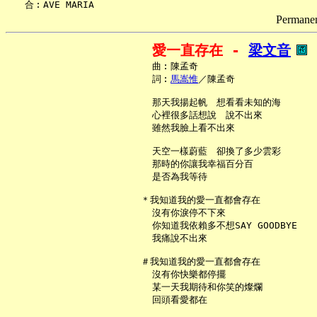
Permanent
愛一直存在 - 
梁文音
     曲︰陳孟奇

     詞︰
馬嵩惟
／陳孟奇

     那天我揚起帆　想看看未知的海

     心裡很多話想說　說不出來

     雖然我臉上看不出來

     天空一樣蔚藍　卻換了多少雲彩

     那時的你讓我幸福百分百

     是否為我等待

   ＊我知道我的愛一直都會存在

     沒有你淚停不下來

     你知道我依賴多不想SAY GOODBYE

     我痛說不出來

   ＃我知道我的愛一直都會存在

     沒有你快樂都停擺

     某一天我期待和你笑的燦爛

     回頭看愛都在
