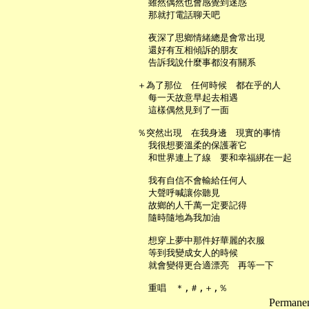
     雖然偶然也會感覺到迷惑

     那就打電話聊天吧

     夜深了思鄉情緒總是會常出現

     還好有互相傾訴的朋友

     告訴我說什麼事都沒有關系

   ＋為了那位　任何時候　都在乎的人

     每一天故意早起去相遇

     這樣偶然見到了一面

   ％突然出現　在我身邊　現實的事情

     我很想要溫柔的保護著它

     和世界連上了線　要和幸福綁在一起

     我有自信不會輸給任何人

     大聲呼喊讓你聽見

     故鄉的人千萬一定要記得

     隨時隨地為我加油

     想穿上夢中那件好華麗的衣服

     等到我變成女人的時候

     就會變得更合適漂亮　再等一下

Permanent