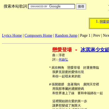
搜索本站歌詞
戀愛
Lyrics Home
|
Composers Home
|
Random Jump
| Page 1 | Prev | Nex
戀愛登場 - 
冰淇淋少女
     曲︰淳君

     詞︰
何啟弘
   ＊就在轉角　戀愛登場　好運會降臨

     我夢見甜蜜的愛情出現

     和你一起唱未來的歌

   ＃張開翅膀　急著飛向　廣闊天空裡

     用我那專屬的通關密碼

     和世界連上了線　要和幸福綁在一起

     這裡開始踏出愛的第一步

     讓夢想變成了無限大
