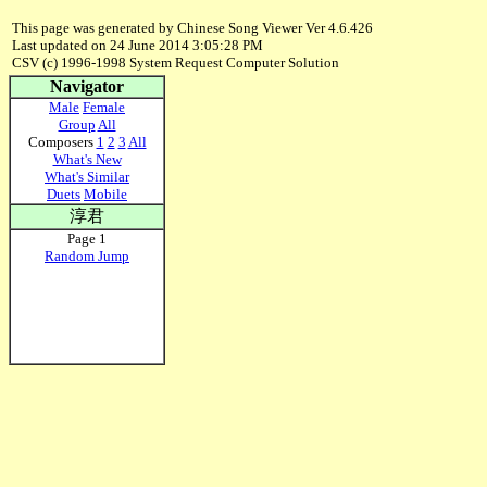
This page was generated by Chinese Song Viewer Ver 4.6.426
Last updated on 24 June 2014 3:05:28 PM
CSV (c) 1996-1998 System Request Computer Solution
Navigator
Male
Female
Group
All
Composers
1
2
3
All
What's New
What's Similar
Duets
Mobile
淳君
Page 1
Random Jump