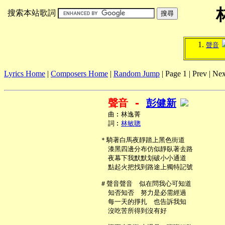
搜索本站歌詞
聲音
Lyrics Home
|
Composers Home
|
Random Jump
| Page 1 | Prev | Nex
聲音 - 
彭健新
     曲︰林逸菁

     詞︰
林敏聰
   ＊騎著白馬夜靜踏上黑色街道

     漆黑四邊分布仿似靜臥著去路

     夜幕下我默默划破小小通道

     點起火把找到路途上獨特記號

   ＃聲音聲音　似在問我心可知道

     知否知否　努力是必需經過

     每一天的掙扎　也告訴我知

     沒吃苦所得到沒有好
