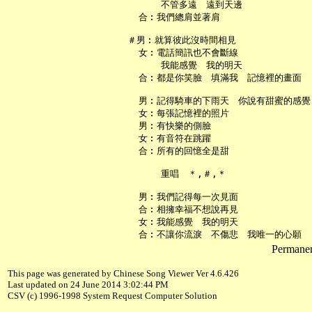
       不管多遠　遠到天邊

   合︰我們總肩並著肩

 ＃男︰就算彼此沒時間相見

   女︰電話簡訊也不會斷線

       我能感覺　我的明天

   合︰都是你笑臉　填滿我　記憶裡的畫面

   男︰記得騎車的下雨天　你說有甜蜜的感覺

   女︰每張記憶裡的照片

   男︰有快樂的側臉

   女︰有音符在跳躍

   合︰所有的回憶全是甜

       重唱　＊,＃,＊

   男︰我們記得每一次見面

   合︰相擁幸福不想說再見

   女︰我能感覺　我的明天

Permanent
This page was generated by Chinese Song Viewer Ver 4.6.426
Last updated on 24 June 2014 3:02:44 PM
CSV (c) 1996-1998 System Request Computer Solution