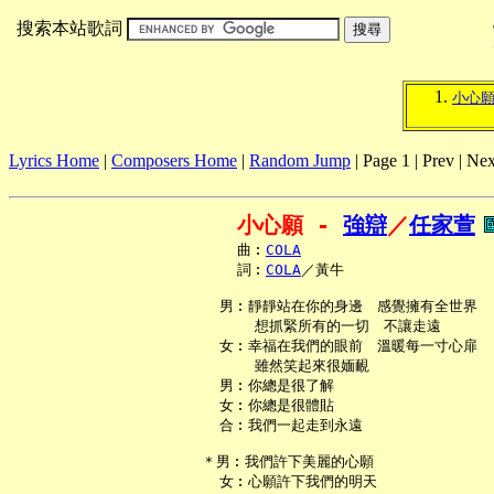
搜索本站歌詞
小心
Lyrics Home
|
Composers Home
|
Random Jump
| Page 1 | Prev | Nex
小心願 - 
強辯
／
任家萱
     曲︰
COLA
     詞︰
COLA
／黃牛

   男︰靜靜站在你的身邊　感覺擁有全世界

       想抓緊所有的一切　不讓走遠

   女︰幸福在我們的眼前　溫暖每一寸心扉

       雖然笑起來很媔靦

   男︰你總是很了解

   女︰你總是很體貼

   合︰我們一起走到永遠

 ＊男︰我們許下美麗的心願

   女︰心願許下我們的明天
