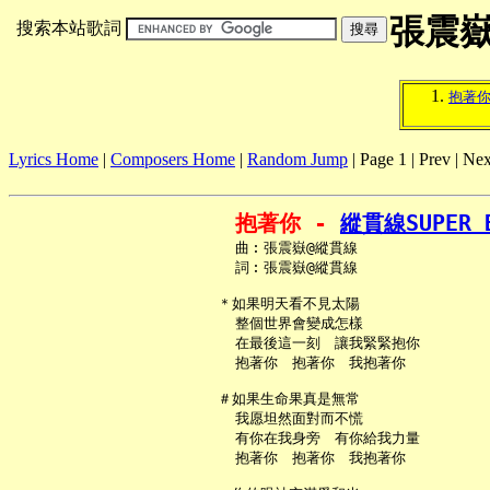
張震
搜索本站歌詞
抱著
Lyrics Home
|
Composers Home
|
Random Jump
| Page 1 | Prev | Nex
抱著你 - 
縱貫線SUPER 
     曲︰張震嶽@縱貫線

     詞︰張震嶽@縱貫線

   ＊如果明天看不見太陽

     整個世界會變成怎樣

     在最後這一刻　讓我緊緊抱你

     抱著你　抱著你　我抱著你

   ＃如果生命果真是無常

     我愿坦然面對而不慌

     有你在我身旁　有你給我力量

     抱著你　抱著你　我抱著你
