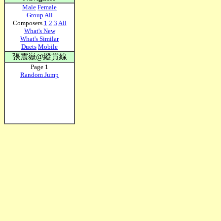
Male
Female
Group
All
Composers
1
2
3
All
What's New
What's Similar
Duets
Mobile
張震嶽@縱貫線
Page 1
Random Jump