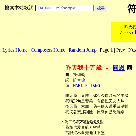
搜索本站歌詞
昨天
3650
Lyrics Home
|
Composers Home
|
Random Jump
| Page 1 | Prev | Nex
昨天我十五歲 - 
同恩
     曲︰符傳義

     詞︰
許常德
     編︰
MARTIN TANG
     昨天我十五歲　你說今像含苞的薔薇

     我猜那句是贊美　有個性又女人味

     今天我十六歲　我一個人過重日派對

     我哭著想那詞匯　原來你是想離別

   ＊為了你我不顧媽媽反對

     我相信愛會給人智慧

     當眼淚不自覺地往下墜
