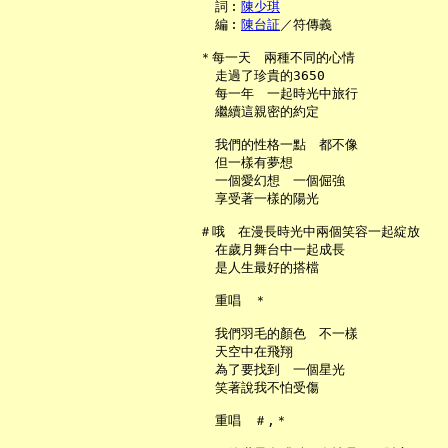
     詞︰
陳少琪
     編︰
陳台証
／符傳義

   ＊每一天　兩種不同的心情

     走過了珍貴的3650

     每一年　一起時光中旅行

     繼續這親密的約定

     我們的性格一點　都不像

     但一樣有夢想

     一個愛幻想　一個倔強

     享受著一樣的陽光

   ＃哦　在漫長時光中兩個笑容一起綻放

     在歲月舞台中一起成長

     是人生最好的搭檔

     重唱　＊

     我們羽毛的顏色　不一樣

     天空中在飛翔

     為了要找到　一個星光

     笑著說我不怕受傷

     重唱　＃,＊
