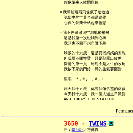
     你像陌生人離開座位

   ＃我開始飛飛飛像瘋子追追追

     認知中的世界全都是錯覺

     心裡的音樂全站起來傷悲

   ＋我不停追追追空洞地飛飛飛

     這是我第一次碰觸到心碎

     我頭也不回不想向誰下跪

     驕傲的十六歲　還是要找媽媽的安慰

     但我展不開雙臂　只是顯露出疲憊

     愛情的第一頁　絕對不是人生的收尾

     我按下家的門鈴　媽的生氣要面對

     重唱　＊,＃,＋,＃,＋

     昨天我十五歲　你說我像含苞的薔薇

     今天我十六歲　我一個人過生日派對

Permanent
3650 - 
TWINS
     曲︰
陳台証
／符傳義
