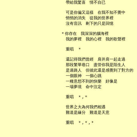
     帶給我驚喜　情不自已

     可是你偏又這樣　在我不知不覺中

     悄悄的消失　從我的世界裡

     沒有音訊　剩下的只是回憶

   ＊你存在　我深深的腦海裡

     我的夢裡　我的心裡　我的歌聲裡

     重唱　＊

     還記得我們曾經　肩并肩一起走過

     那段繁華巷口　盡管你我是陌生人

     是過路人　但彼此還是感覺到了對方的

     一個眼神　一個心跳

     一種意想不到的快樂　好像是

     一場夢境　命中注定

     重唱　＊,＊

     世界之大為何我們相遇

     難道是緣分　難道是天意
