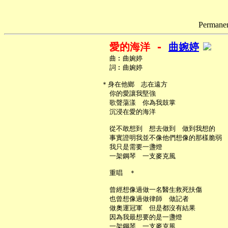
Permanent
愛的海洋 - 
曲婉婷
     曲︰曲婉婷

     詞︰曲婉婷

   ＊身在他鄉　志在遠方

     你的愛讓我堅強

     歌聲蕩漾　你為我鼓掌

     沉浸在愛的海洋

     從不敢想到　想去做到　做到我想的

     事實證明我並不像他們想像的那樣脆弱

     我只是需要一盞燈

     一架鋼琴　一支麥克風

     重唱　＊

     曾經想像過做一名醫生救死扶傷

     也曾想像過做律師　做記者

     做奧運冠軍　但是都沒有結果

     因為我最想要的是一盞燈

     一架鋼琴　一支麥克風
