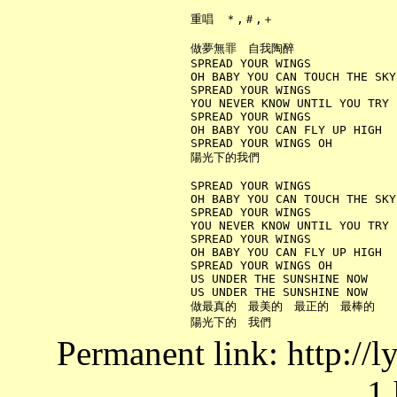
     重唱　＊,＃,＋

     做夢無罪　自我陶醉

     SPREAD YOUR WINGS

     OH BABY YOU CAN TOUCH THE SKY

     SPREAD YOUR WINGS

     YOU NEVER KNOW UNTIL YOU TRY

     SPREAD YOUR WINGS

     OH BABY YOU CAN FLY UP HIGH

     SPREAD YOUR WINGS OH

     陽光下的我們

     SPREAD YOUR WINGS

     OH BABY YOU CAN TOUCH THE SKY

     SPREAD YOUR WINGS

     YOU NEVER KNOW UNTIL YOU TRY

     SPREAD YOUR WINGS

     OH BABY YOU CAN FLY UP HIGH

     SPREAD YOUR WINGS OH

     US UNDER THE SUNSHINE NOW

     US UNDER THE SUNSHINE NOW

     做最真的　最美的　最正的　最棒的

Permanent link: http://
1.