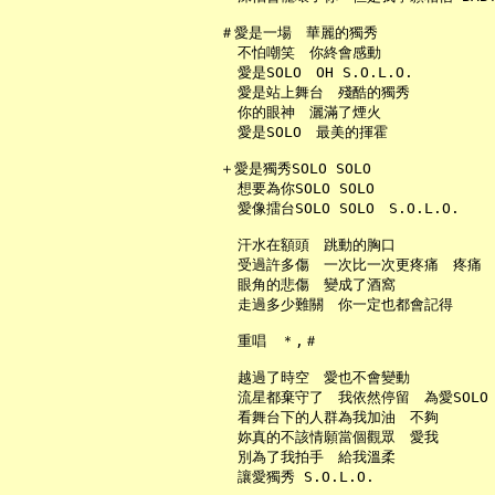
   ＃愛是一場　華麗的獨秀

     不怕嘲笑　你終會感動

     愛是SOLO　OH S.O.L.O.

     愛是站上舞台　殘酷的獨秀

     你的眼神　灑滿了煙火

     愛是SOLO　最美的揮霍

   ＋愛是獨秀SOLO SOLO

     想要為你SOLO SOLO

     愛像擂台SOLO SOLO　S.O.L.O.

     汗水在額頭　跳動的胸口

     受過許多傷　一次比一次更疼痛　疼痛

     眼角的悲傷　變成了酒窩

     走過多少難關　你一定也都會記得

     重唱　＊,＃

     越過了時空　愛也不會變動

     流星都棄守了　我依然停留　為愛SOLO

     看舞台下的人群為我加油　不夠

     妳真的不該情願當個觀眾　愛我

     別為了我拍手　給我溫柔

     讓愛獨秀 S.O.L.O.
