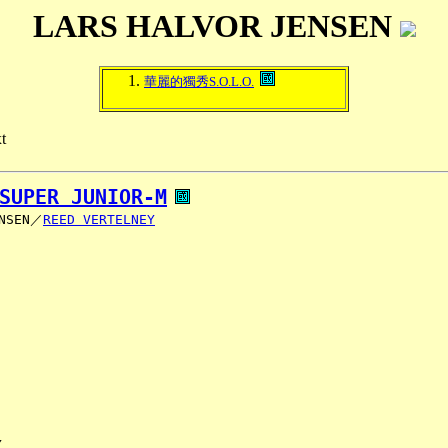
LARS HALVOR JENSEN
華麗的獨秀S.O.L.O.
t
SUPER JUNIOR-M
ENSEN／
REED VERTELNEY

