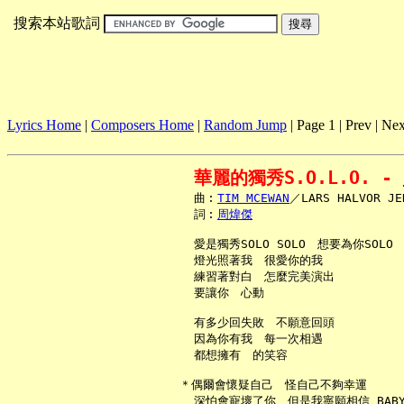
搜索本站歌詞
Lyrics Home
|
Composers Home
|
Random Jump
| Page 1 | Prev | Nex
華麗的獨秀S.O.L.O. - 
     曲︰
TIM MCEWAN
／LARS HALVOR J
     詞︰
周煒傑
     愛是獨秀SOLO SOLO　想要為你SOLO

     燈光照著我　很愛你的我

     練習著對白　怎麼完美演出

     要讓你　心動

     有多少回失敗　不願意回頭

     因為你有我　每一次相遇

     都想擁有　的笑容

   ＊偶爾會懷疑自己　怪自己不夠幸運

     深怕會寵壞了你　但是我寧願相信 BABY