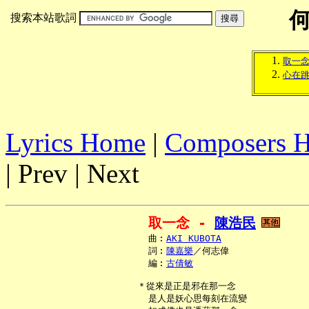
搜索本站歌詞
取一
心在
Lyrics Home
|
Composers 
| Prev | Next
取一念 - 
陳浩民
     曲︰
AKI KUBOTA
     詞︰
陳嘉樂
／何志偉

     編︰
古倩敏
   ＊從來是正是邪在那一念

     是人是妖心思每刻在流變
