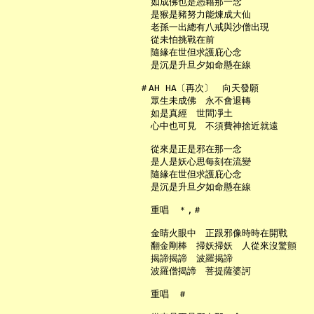
     如成佛也是憑藉那一念

     是猴是豬努力能煉成大仙

     老孫一出總有八戒與沙僧出現

     從未怕挑戰在前

     隨緣在世但求護庇心念

     是沉是升旦夕如命懸在線

   ＃AH HA〔再次〕　向天發願

     眾生未成佛　永不會退轉

     如是真經　世間凈土

     心中也可見　不須費神捨近就遠

     從來是正是邪在那一念

     是人是妖心思每刻在流變

     隨緣在世但求護庇心念

     是沉是升旦夕如命懸在線

     重唱　＊,＃

     金睛火眼中　正跟邪像時時在開戰

     翻金剛棒　掃妖掃妖　人從來沒驚顫

     揭諦揭諦　波羅揭諦

     波羅僧揭諦　菩提薩婆訶

     重唱　＃
