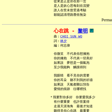
     從來是正是邪在那一念

     是人是妖心思每刻在流變

     誰人在世未曾受過考驗

Perman
心在跳 - 
黎明
     曲︰
CHOI SUN WO
     詞︰
林夕
     編︰何志偉

     你微笑　不代表你想擁抱

     你的擁抱　不代表一切美好

     如果說　夢想是一個氣泡

     至少我能夠　觸摸得到

     我眼睛　看不見你的需要

     你的耳朵　聽不到我的祈禱

     如果說　天氣都難以預告

     愛情的痕跡　往哪裡找

   ＊我要對你多好　你要愛我多少

     有什麼重要　也許答案得

     走過天涯海角　最後才知道

     聽得見你心在跳　最重要
