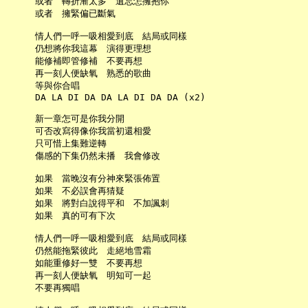
     或者　轉折漸太多　遺忘怎擁抱你

     或者　擁緊偏已斷氣

     情人們一呼一吸相愛到底　結局或同樣

     仍想將你我這幕　演得更理想

     能修補即管修補　不要再想

     再一刻人便缺氧　熟悉的歌曲

     等與你合唱

     DA LA DI DA DA LA DI DA DA (x2)

     新一章怎可是你我分開

     可否改寫得像你我當初還相愛

     只可惜上集難逆轉

     傷感的下集仍然未播　我會修改

     如果　當晚沒有分神來緊張佈置

     如果　不必誤會再猜疑

     如果　將對白說得平和　不加諷刺

     如果　真的可有下次

     情人們一呼一吸相愛到底　結局或同樣

     仍然能拖緊彼此　走絕地雪霜

     如能重修好一雙　不要再想

     再一刻人便缺氧　明知可一起

     不要再獨唱
