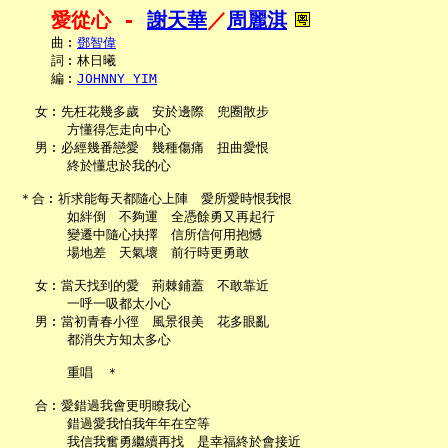
愛從心 - 
謝天華
／
周麗淇
     曲︰
鄧智偉
     詞︰林日曦

     編︰
JOHNNY YIM
   女︰先枉花幾多歲　安於邊際　兜圈散步

       方懂得怎走向中心

   男︰必經幾番戀愛　幾種傷痛　扭曲愛恨

       終於懂忠於我的心

 ＊合︰祈求能每天都隨心上陣　愛所愛時恨我恨

       如絆倒　不夠運　全憑餘勇又再起行

       變遷中隨心抉擇　信所信何用抱憾

       場地差　天氣壞　前行時更勇敢

   女︰當天找到的愛　荊棘鋪蓋　不敢靠近

       一呼一吸都太小心

   男︰當初青春小徑　風景很美　花多眼亂

       都消失方知太多心

       重唱　＊

   合︰愛錯過我會更明瞭我心

       錯過愛我怕我年年在空等

       我信我奮勇繼續再找　是幸福終於會接近
