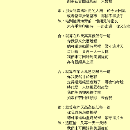
       如常在苦困裡彰顯　未會變

   蕭︰那天到異國出走的人潮　於今天回流

       或者都牽掛這都市　都捨不得放手

   陳︰站到擁擠海旁前　懷緬兒時密友

       未有手掌印那時　一起走過　你又記得
   合︰就算在昨天高高低低每一篇

       你我原來怎麼蛻變

       總可躍進動盪時局裡　緊守這片天

       這巨輪　又再一天一天轉

       我們未可回歸到美麗從前

       亦有新經典上演

   合︰就算在某天風急花飛再一篇

       你我仍然甘於應戰

       走得過最絕望危難了　哪會怕考驗

       時代變　人物風景都改變

       我們英勇卻未輸從前

       如常在苦困裡彰顯　未會變

   蕭︰就算在昨天高高低低每一篇

       你我原來怎麼蛻變

       總可躍進動盪時局裡　緊守這片天

   陳︰這巨輪　又再一天一天轉

       我們未可回歸到美麗從前
