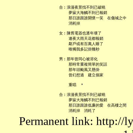
   合︰浪漫夜景找不到已破曉

       夢寐大海觸不到已報銷

       那日誰跟誰開懷一笑　在傷城之中

       消耗掉

   女︰陳舊電器也逐年壞了

       連夜大雨天花都報銷

       鄰戶或有百萬人睡了

       唯獨我多記掛幾秒

   男︰那年曾同心被溶化

       那時常重複簡單的笑話

       那年頭颱風又懸掛

       曾幻想過　建立個家

       重唱　＊

   合︰浪漫夜景找不到已破曉

       夢寐大海觸不到已報銷

       那日誰跟誰低廉的愛　在高樓之間

Permanent link: http://