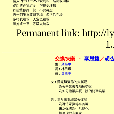
     情人們一呼一吸相愛到底　結局或同樣

     仍想將你我這幕　演得更理想

     如能重修好一雙　不要再想

     再一刻誰亦要退下場　多得你在場

     多得我在場　天空也在場

Permanent link: http://
1.
交換快樂 - 
李思捷
／
胡
     曲︰
葉肇中
     詞︰林日曦

     編︰
葉肇中
   女︰難題填滿你的大腦吧

       為著事業去奔馳疲勞嘛

       為你分擔樂與憂　說個簡單笑話

   男︰無形煩惱纏繫著你吧

       為著這家撐得辛苦嘛

       來為你將新生活簡化

       攜著你散步回家
