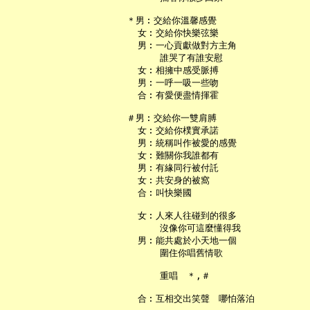
 ＊男︰交給你溫馨感覺

   女︰交給你快樂弦樂

   男︰一心貢獻做對方主角

       誰哭了有誰安慰

   女︰相擁中感受脈搏

   男︰一呼一吸一些吻

   合︰有愛便盡情揮霍

 ＃男︰交給你一雙肩膊

   女︰交給你樸實承諾

   男︰統稱叫作被愛的感覺

   女︰難關你我誰都有

   男︰有緣同行被付託

   女︰共安身的被窩

   合︰叫快樂國

   女︰人來人往碰到的很多

       沒像你可這麼懂得我

   男︰能共處於小天地一個

       圍住你唱舊情歌

       重唱　＊,＃
