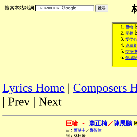
搜索本站歌詞
巨輪
圍牆
愛從
連續
交換
傷城
Lyrics Home
|
Composers 
| Prev | Next
巨輪 - 
蕭正楠
／
陳展鵬
     曲︰
葉肇中
／
鄧智偉
     詞︰林日曦
