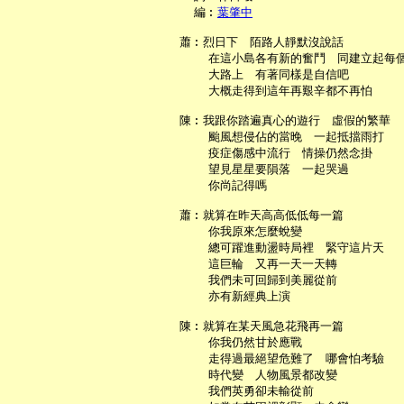
     編︰
葉肇中
   蕭︰烈日下　陌路人靜默沒說話

       在這小島各有新的奮鬥　同建立起每個
       大路上　有著同樣是自信吧

       大概走得到這年再艱辛都不再怕

   陳︰我跟你踏遍真心的遊行　虛假的繁華

       颱風想侵佔的當晚　一起抵擋雨打

       疫症傷感中流行　情操仍然念掛

       望見星星要隕落　一起哭過

       你尚記得嗎

   蕭︰就算在昨天高高低低每一篇

       你我原來怎麼蛻變

       總可躍進動盪時局裡　緊守這片天

       這巨輪　又再一天一天轉

       我們未可回歸到美麗從前

       亦有新經典上演

   陳︰就算在某天風急花飛再一篇

       你我仍然甘於應戰

       走得過最絕望危難了　哪會怕考驗

       時代變　人物風景都改變

       我們英勇卻未輸從前
