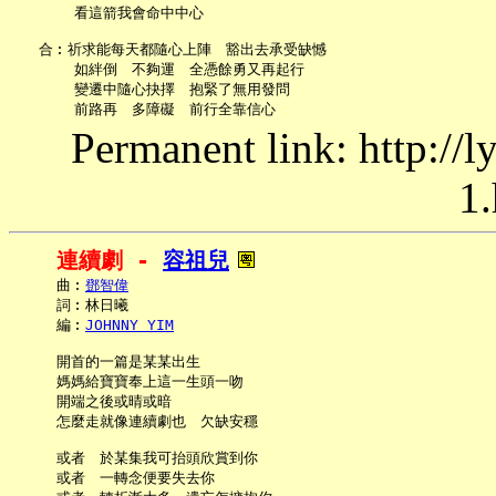
       看這箭我會命中中心

   合︰祈求能每天都隨心上陣　豁出去承受缺憾

       如絆倒　不夠運　全憑餘勇又再起行

       變遷中隨心抉擇　抱緊了無用發問

Permanent link: http://
1.
連續劇 - 
容祖兒
     曲︰
鄧智偉
     詞︰林日曦

     編︰
JOHNNY YIM
     開首的一篇是某某出生

     媽媽給寶寶奉上這一生頭一吻

     開端之後或晴或暗

     怎麼走就像連續劇也　欠缺安穩

     或者　於某集我可抬頭欣賞到你

     或者　一轉念便要失去你
