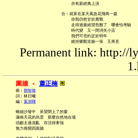
       亦有新經典上演

   合︰就算在某天風急花飛再一篇

       你我仍然甘於應戰

       走得過最絕望危難了　哪會怕考驗

       時代變　又一間消失小店

       我們可否約定於明年

Permanent link: http://
1.
圍牆 - 
蕭正楠
     曲︰
鄧智偉
     詞︰林日曦

     編︰
葉澍暉
     蜷縮沙發中　呆望閉上了的窗

     滿佈天花的烏雲　那麼自然地在場

     頭顱太過混亂　存活得牽強

     無力推開四面牆
