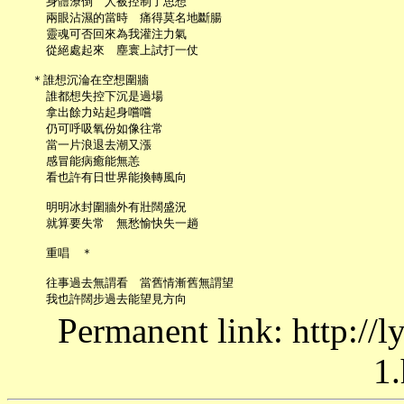
     身體潦倒　人被控制了思想

     兩眼沾濕的當時　痛得莫名地斷腸

     靈魂可否回來為我灌注力氣

     從絕處起來　塵寰上試打一仗

   ＊誰想沉淪在空想圍牆

     誰都想失控下沉是過場

     拿出餘力站起身嚐嚐

     仍可呼吸氧份如像往常

     當一片浪退去潮又漲

     感冒能病癒能無恙

     看也許有日世界能換轉風向

     明明冰封圍牆外有壯闊盛況

     就算要失常　無愁愉快失一趟

     重唱　＊

     往事過去無謂看　當舊情漸舊無謂望

Permanent link: http://
1.