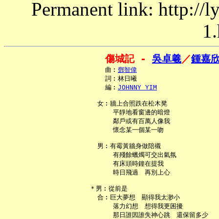
Permanent link: http://
1.
傷城記 - 
吳卓羲
／
鍾嘉
     曲︰
鄧智偉
     詞︰林日曦

     編︰
JOHNNY YIM
   女︰牆上合照跌在松木凳

       平靜地看窗邊的暗燈

       鄰戶或有百萬人像我

       懷念某一個某一吻

   男︰有霉黃牆身做陪襯

       有殘餘蠟燭可交出氣氛

       有床頭時鐘在提我

       時日飛過　再別上心

 ＊男︰從前是

   合︰巨大夢想　顯得我太渺小

       落力幻想　想得我更困擾

       那日誰因誰失神心跳　還保留多少
