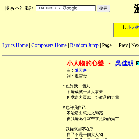
搜索本站歌詞
小人
Lyrics Home
|
Composers Home
|
Random Jump
| Page 1 | Prev | Nex
小人物的心聲 - 
吳佳明
     曲︰
陳天進
     詞︰溫雪瑩

   ＊也許我一個人

     不能成就一番大事業

     但我盡力貢獻一份微薄的力量

   ＃也許我自己

     不能發出萬丈光和亮

     但我能為斗室帶來足夠的光芒

   ＋我從來都不在乎

     自己不是一個大人物
