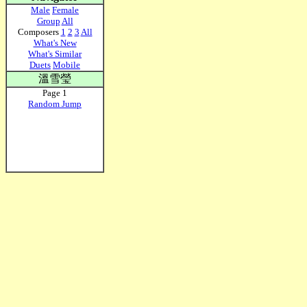
Male
Female
Group
All
Composers
1
2
3
All
What's New
What's Similar
Duets
Mobile
溫雪瑩
Page 1
Random Jump