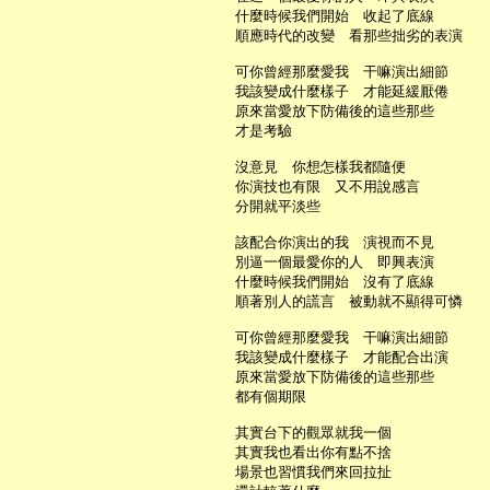
     什麼時候我們開始　收起了底線

     順應時代的改變　看那些拙劣的表演

     可你曾經那麼愛我　干嘛演出細節

     我該變成什麼樣子　才能延緩厭倦

     原來當愛放下防備後的這些那些

     才是考驗

     沒意見　你想怎樣我都隨便

     你演技也有限　又不用說感言

     分開就平淡些

     該配合你演出的我　演視而不見

     別逼一個最愛你的人　即興表演

     什麼時候我們開始　沒有了底線

     順著別人的謊言　被動就不顯得可憐

     可你曾經那麼愛我　干嘛演出細節

     我該變成什麼樣子　才能配合出演

     原來當愛放下防備後的這些那些

     都有個期限

     其實台下的觀眾就我一個

     其實我也看出你有點不捨

     場景也習慣我們來回拉扯
