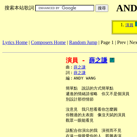
AND
搜索本站歌詞
演員
Lyrics Home
|
Composers Home
|
Random Jump
| Page 1 | Prev | Nex
演員 - 
薛之謙
     曲︰
薛之謙
     詞︰
薛之謙
     編︰ANDY WANG

     簡單點　說話的方式簡單點

     遞進的情緒請省略　你又不是個演員

     別設計那些情節

     沒意見　我只想看看你怎麼圓

     你難過的太表面　像沒天賦的演員

     觀眾一眼能看見

     該配合你演出的我　演視而不見

     在逼一個最愛你的人　即興表演
