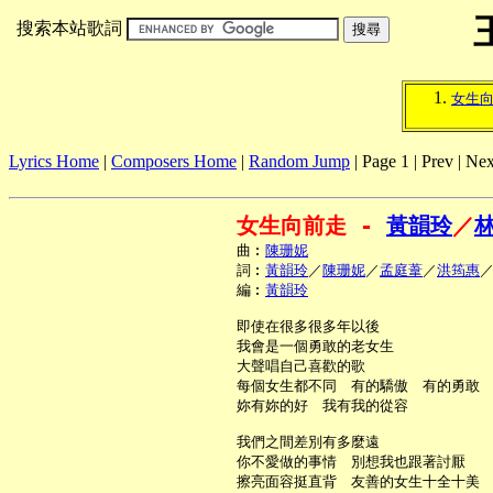
搜索本站歌詞
女生
Lyrics Home
|
Composers Home
|
Random Jump
| Page 1 | Prev | Nex
女生向前走 - 
黃韻玲
／
     曲︰
陳珊妮
     詞︰
黃韻玲
／
陳珊妮
／
孟庭葦
／
洪筠惠
     編︰
黃韻玲
     即使在很多很多年以後

     我會是一個勇敢的老女生

     大聲唱自己喜歡的歌

     每個女生都不同　有的驕傲　有的勇敢

     妳有妳的好　我有我的從容

     我們之間差別有多麼遠

     你不愛做的事情　別想我也跟著討厭

     擦亮面容挺直背　友善的女生十全十美
