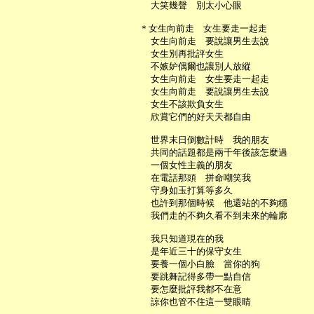
     大笑幾聲　別太小心眼

   ＊女生向前走　女生要走一起走

     女生向前走　要說讓男生去說

     女生別再批評女生

     不嫉妒偶爾也讓別人放縱

     女生向前走　女生要走一起走

     女生向前走　要說讓男生去說

     女生不該欺負女生

     欣賞它們的好天天都自由

     世界末日倒數計時　我的朋友

     共同的話題都是兩千年後該怎麼過

     一個女性主義的朋友

     在電話那頭　拼命嘲笑我

     守身如玉打算等多久

     也許到那個時候　他還站的不夠穩

     我們走的不夠久看不到未來的輪廓

     我只知道現在的我

     是年近三十的保守女生

     要養一個小白臉　當你的狗

     要跳舞記得多帶一點自信

     要怎麼批評我都不在意

     諒你也管不住這一雙眼睛
