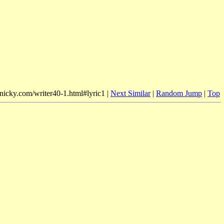
mnicky.com/writer40-1.html#lyric1 |
Next Similar
|
Random Jump
|
Top