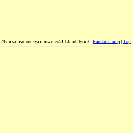
p://lyrics.dreamnicky.com/writer40-1.html#lyric3 |
Random Jump
|
Top