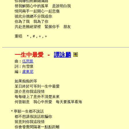
     你我哪怕荊棘鋪滿路

     替我解開心中的孤單　是誰明白我

     情同兩手一起開心一起悲傷

     彼此分擔總不分我或你

     你為了我　我為了你

     共赴患難絕望裡　緊握你手　朋友

一生中最愛 - 
譚詠麟
     曲︰
伍思凱
     詞︰向雪懷

     編︰
盧東尼
     如果痴痴的等

     某日終於可等到一生中最愛

     誰介意你我這段情

     每每碰上了意外不清楚未來

     何曾願意　我心中所愛　每天要孤單看海

   ＊寧願一生都不說話

     都不想講假說話欺騙你

     留意到你我這段情

     你會發覺間隔著一點點距離
