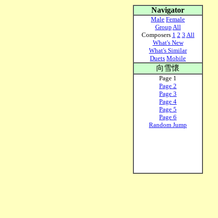
Navigator
Male
Female
Group
All
Composers
1
2
3
All
What's New
What's Similar
Duets
Mobile
向雪懷
Page 1
Page 2
Page 3
Page 4
Page 5
Page 6
Random Jump