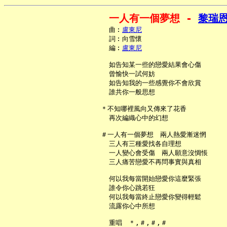
一人有一個夢想 - 
黎瑞
     曲︰
盧東尼
     詞︰向雪懷

     編︰
盧東尼
     如告知某一些的戀愛結果會心傷

     曾愉快一試何妨

     如告知我的一些感覺你不會欣賞

     誰共你一般思想

   ＊不知哪裡風向又傳來了花香

     再次編織心中的幻想

   ＃一人有一個夢想　兩人熱愛漸迷惘

     三人有三種愛找各自理想

     一人變心會受傷　兩人願意沒惆悵

     三人痛苦戀愛不再問事實與真相

     何以我每當開始戀愛你這麼緊張

     誰令你心跳若狂

     何以我每當終止戀愛你變得輕鬆

     流露你心中所想
