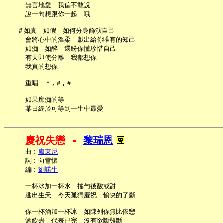
     無言地愛　我偏不敢說

     說一句想跟你一起　哦

   ＃如真　如假　如何分身飾演自己

     會將心中的溫柔　獻出給你唯有的知己

     如痴　如醉　還盼你懂珍惜自己

     有天即使分離　我都想你

     我真的想你

     重唱　＊,＃,＃

     如果痴痴的等

慶祝失戀 - 
黎瑞恩
     曲︰
盧東尼
     詞︰向雪懷

     編︰
劉諾生
     一杯冰加一杯水　搖勻後酸或甜

     逃出生天　今天孤獨慶祝　愉快的了斷

     你一杯酒加一杯冰　如陳列你無比依戀

     酒飲盡　代表已完　沒有欲斷難斷
