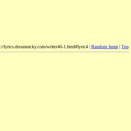
p://lyrics.dreamnicky.com/writer40-1.html#lyric4 |
Random Jump
|
Top