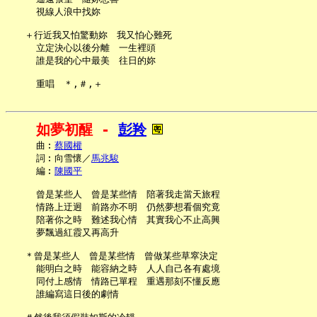
     視線人浪中找妳

   ＋行近我又怕驚動妳　我又怕心難死

     立定決心以後分離　一生裡頭

     誰是我的心中最美　往日的妳

如夢初醒 - 
彭羚
     曲︰
蔡國權
     詞︰向雪懷／
馬兆駿
     編︰
陳國平
     曾是某些人　曾是某些情　陪著我走當天旅程

     情路上迂迥　前路亦不明　仍然夢想看個究竟

     陪著你之時　難述我心情　其實我心不止高興

     夢飄過紅霞又再高升

   ＊曾是某些人　曾是某些情　曾做某些草窣決定

     能明白之時　能容納之時　人人自己各有處境

     同付上感情　情路已單程　重遇那刻不懂反應

     誰編寫這日後的劇情
