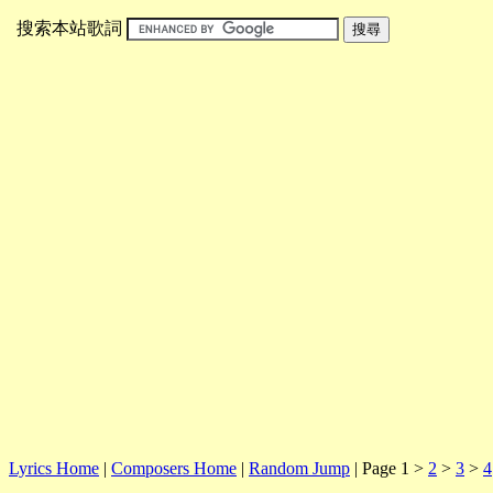
搜索本站歌詞
Lyrics Home
|
Composers Home
|
Random Jump
| Page 1 >
2
>
3
>
4