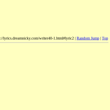
p://lyrics.dreamnicky.com/writer40-1.html#lyric2 |
Random Jump
|
Top