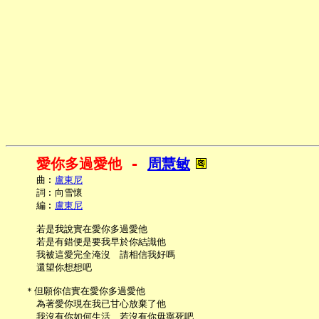
愛你多過愛他 - 
周慧敏
     曲︰
盧東尼
     詞︰向雪懷

     編︰
盧東尼
     若是我說實在愛你多過愛他

     若是有錯便是要我早於你結識他

     我被這愛完全淹沒　請相信我好嗎

     還望你想想吧

   ＊但願你信實在愛你多過愛他

     為著愛你現在我已甘心放棄了他

     我沒有你如何生活　若沒有你毋寧死吧
