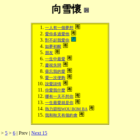
向雪懷
一人有一個夢想
愛你多過愛他
對不起我愛你
如夢初醒
朋友
一生中最愛
慶祝失戀
毋忘我的愛
愛一次便夠
說愛談情
你愛我什麼
哪有一天不想你
一生最愛就是你
熱力節拍WOU BOM BA
我和秋天有個約會
>
5
>
6
| Prev |
Next 15