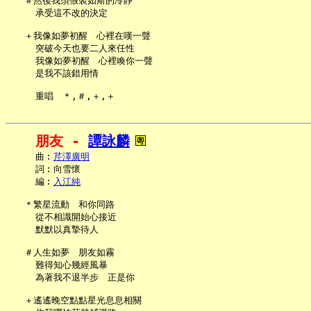
   ＃然後我須假裝如斯的冷靜

     承受這不改的決定

   ＋我像如夢初醒　心裡在嘆一聲

     突破今天也要二人來任性

     我像如夢初醒　心裡喚你一聲

     是我不該錯用情

朋友 - 
譚詠麟
     曲︰
芹澤廣明
     詞︰向雪懷

     編︰
入江純
   ＊繁星流動　和你同路

     從不相識開始心接近

     默默以真摯待人

   ＃人生如夢　朋友如霧

     難得知心幾經風暴

     為著我不退半步　正是你

   ＋遙遙晚空點點星光息息相關
