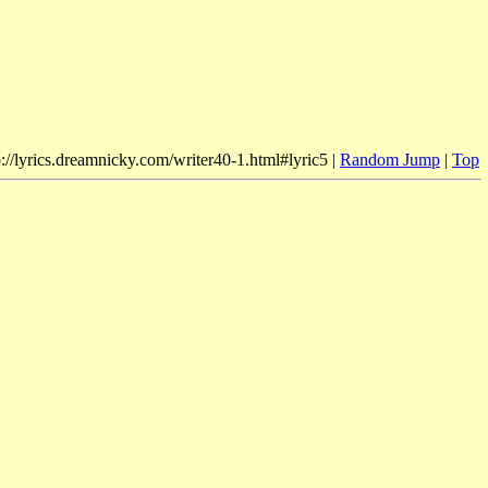
p://lyrics.dreamnicky.com/writer40-1.html#lyric5 |
Random Jump
|
Top