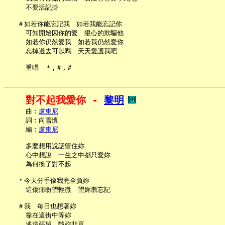
     不要活記掛

   ＃如若你能忘記我　如若我能忘記你

     可知開始因你的愛　狠心的欺騙他

     如若你仍然愛我　如若我仍然愛你

     忘掉過去可以嗎　天天愛護我吧

對不起我愛你 - 
黎明
     曲︰
盧東尼
     詞︰向雪懷

     編︰
盧東尼
     多麼想用說話留住妳

     心中想說　一生之中都只愛妳

     為何換了對不起

   ＊今天分手像我完全負妳

     這傷痛盼望輕微　望妳漸忘記

   ＃我　每日也想著妳

     靠在這街中等妳

     遙遠張望　隨妳悲喜
