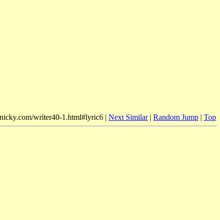
mnicky.com/writer40-1.html#lyric6 |
Next Similar
|
Random Jump
|
Top