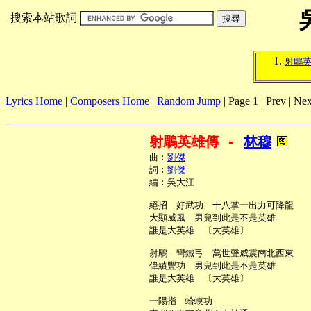
搜索本站歌詞
射鵰
Lyrics Home
|
Composers Home
|
Random Jump
| Page 1 | Prev | Nex
射鵰英雄傳 - 
林穆
     曲︰
劉傑
     詞︰
劉傑
     編︰吳大江

     絕招　好武功　十八掌一出力可降龍

     大顯威風　男兒到此是不是英雄

     誰是大英雄　〔大英雄〕

     射鵰　彎鐵弓　萬世聲威震南北西東

     偉績豐功　男兒到此是不是英雄

     誰是大英雄　〔大英雄〕

     一陽指　蛤蟆功
