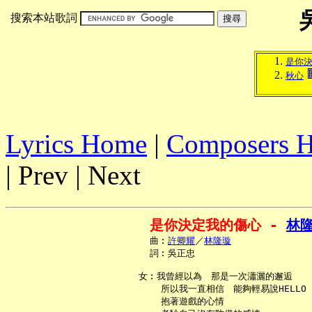
搜索本站歌詞
是你
秋心
Lyrics Home
|
Composers 
| Prev | Next
是你決定我的傷心 - 
林
     曲︰
許卿耀
／
林隆璇
     詞︰吳正忠

   女︰我曾經以為　那是一次瀟灑的邂逅

       所以我一直相信　能夠輕易說HELLO

       抱著遊戲的心情
