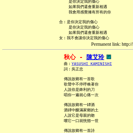
       是你決定我的傷心

       如果我們還會重新相遇

       我會用感覺擁有所有的你

   合︰是你決定我的傷心

       是你決定我的傷心

       如果我們還會重新相遇

Permanent link: http:/
秋心 - 
陳艾玲
     曲︰
YASUSHI KAMINISHI
     詞︰吳正忠

     傳說故鄉有一首歌

     歌聲中不停呼喚著你

     人說你是鋒利的刀

     唱你一遍就心痛一次

     傳說故鄉有一罈酒

     酒罈中釀滿家鄉的土

     人說它是母親的吻

     嚐它一口就恍惚一世

     傳說故鄉有一首詩
