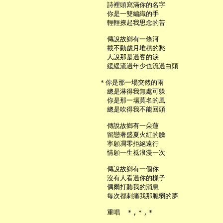
     詩裡頭寫滿你的名字

     你是一雙編織的手

     輕輕撩起我思念的苦

     傳說故鄉有一條河

     載不動歲月堆積的愁

     人說那是過客的淚

     緩緩流過年少也流過白頭

   ＊你是那一場突然的雨

     總是淋得我無處可躲

     你是那一場莫名的風

     總是吹得我不能回頭

     傳說故鄉有一朵蓮

     留戀著盛夏火紅的臉

     寧願凋零拒絕遠行

     情願一生祗浪漫一次

     傳說故鄉有一個你

     沒有人看過你的樣子

     偶爾打聽我的消息

     每次都刺痛我那脆弱的夢

     重唱　＊,＊,＊
