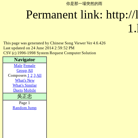
Permanent link: http:/
1.
This page was generated by Chinese Song Viewer Ver 4.6.426
Last updated on 24 June 2014 2:59:52 PM
CSV (c) 1996-1998 System Request Computer Solution
Navigator
Male
Female
Group
All
Composers
1
2
3
All
What's New
What's Similar
Duets
Mobile
吳正忠
Page 1
Random Jump