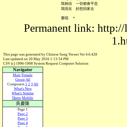
     我相信　一切都會平息

     我現在　好想回家去

Permanent link: http:/
1.h
This page was generated by Chinese Song Viewer Ver 4.6.428
Last updated on 20 May 2016 1:13:54 PM
CSV (c) 1996-1998 System Request Computer Solution
Navigator
Male
Female
Group
All
Composers
1
2
3
All
What's New
What's Similar
Duets
Mobile
吳慶隆
Page 1
Page 2
Page 3
Page 4