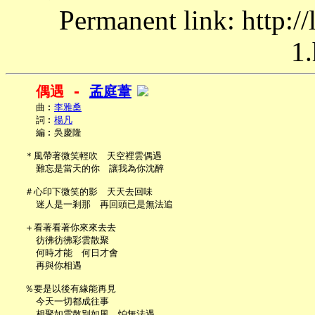
Permanent link: http:/
1.
偶遇 - 
孟庭葦
     曲︰
李雅桑
     詞︰
楊凡
     編︰吳慶隆

   ＊風帶著微笑輕吹　天空裡雲偶遇

     難忘是當天的你　讓我為你沈醉

   ＃心印下微笑的影　天天去回味

     迷人是一剎那　再回頭已是無法追

   ＋看著看著你來來去去

     彷彿彷彿彩雲散聚

     何時才能　何日才會

     再與你相遇

   ％要是以後有緣能再見

     今天一切都成往事

     相聚如雲散別如風　怕無法遇
