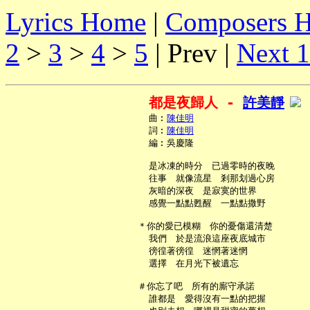
Lyrics Home
|
Composers 
2
>
3
>
4
>
5
| Prev |
Next 
都是夜歸人 - 
許美靜
     曲︰
陳佳明
     詞︰
陳佳明
     編︰吳慶隆

     是冰凍的時分　已過零時的夜晚

     往事　就像流星　剎那划過心房

     灰暗的深夜　是寂寞的世界

     感覺一點點甦醒　一點點撒野

   ＊你的愛已模糊　你的憂傷還清楚

     我們　於是流浪這座夜底城市

     徬徨著徬徨　迷惘著迷惘

     選擇　在月光下被遺忘

   ＃你忘了吧　所有的廝守承諾

     誰都是　愛得沒有一點的把握
