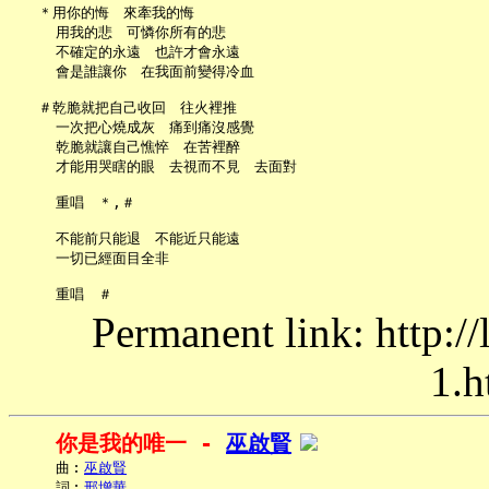
   ＊用你的悔　來牽我的悔

     用我的悲　可憐你所有的悲

     不確定的永遠　也許才會永遠

     會是誰讓你　在我面前變得冷血

   ＃乾脆就把自己收回　往火裡推

     一次把心燒成灰　痛到痛沒感覺

     乾脆就讓自己憔悴　在苦裡醉

     才能用哭瞎的眼　去視而不見　去面對

     重唱　＊,＃

     不能前只能退　不能近只能遠

     一切已經面目全非

Permanent link: http:/
1.h
你是我的唯一 - 
巫啟賢
     曲︰
巫啟賢
     詞︰
邢增華