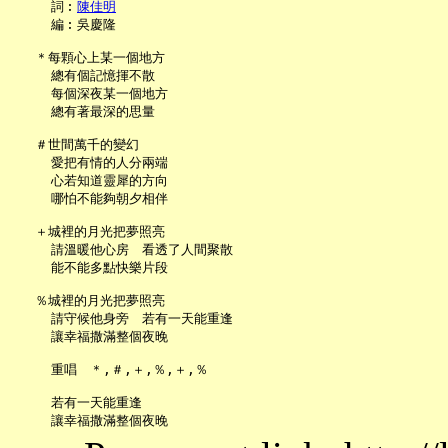
     詞︰
陳佳明
     編︰吳慶隆

   ＊每顆心上某一個地方

     總有個記憶揮不散

     每個深夜某一個地方

     總有著最深的思量

   ＃世間萬千的變幻

     愛把有情的人分兩端

     心若知道靈犀的方向

     哪怕不能夠朝夕相伴

   ＋城裡的月光把夢照亮

     請溫暖他心房　看透了人間聚散

     能不能多點快樂片段

   ％城裡的月光把夢照亮

     請守候他身旁　若有一天能重逢

     讓幸福撒滿整個夜晚

     重唱　＊,＃,＋,％,＋,％

     若有一天能重逢
