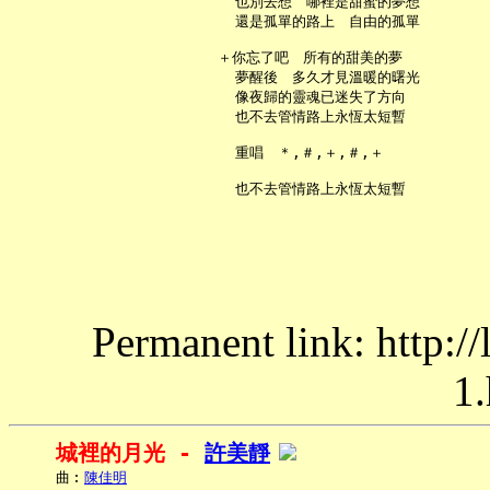
     也別去想　哪裡是甜蜜的夢想

     還是孤單的路上　自由的孤單

   ＋你忘了吧　所有的甜美的夢

     夢醒後　多久才見溫暖的曙光

     像夜歸的靈魂已迷失了方向

     也不去管情路上永恆太短暫

     重唱　＊,＃,＋,＃,＋

Permanent link: http:/
1.
城裡的月光 - 
許美靜
     曲︰
陳佳明