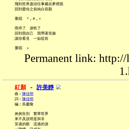
     飛到世界盡頭往事藏在夢裡面

     回到愛你之前純白容顏

     重唱　＊,＃,＋

     雨停了　淚乾了

     回到我自己　我帶著笑臉

     讓你看見　一如從前

Permanent link: http:/
1.
紅顏 - 
許美靜
     曲︰
陳佳明
     詞︰
陳佳明
     編︰吳慶隆

     匆匆告別　繁華世界

     來不及說明是與非

     笑過的眼　流過的淚
