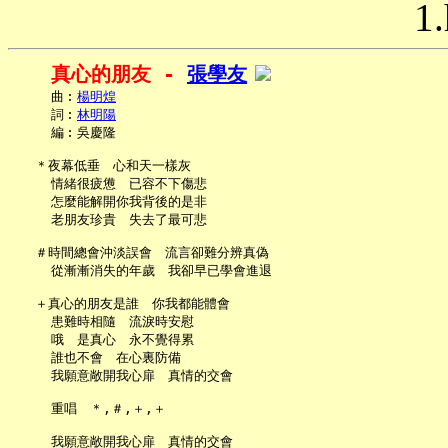
1.
真心的朋友 - 
張學友
     曲︰
楊明煌
     詞︰
林明陽
     編︰吳慶隆

   ＊夜幕低垂　心和天一樣灰

     情緒很疲憊　已容不下傷悲

     怎麼能解開你我背後的是非

     老朋友珍貴　失去了最可悲

   ＃時間總會沖淡誤會　流言卻難分辨真偽

     從漸漸消失的年歲　我卻早已學會進退

   ＋真心的朋友是誰　你我都能體會

     患難時相隨　流淚時安慰

     哦　是真心　永不覺得累

     誰也不會　在心裏防備

     我願意敞開我心扉　真情的交會

     重唱　＊,＃,＋,＋
