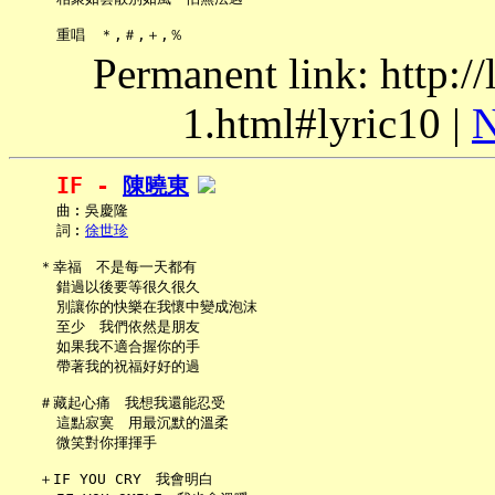
Permanent link: http:/
1.html#lyric10 |
N
IF - 
陳曉東
     曲︰吳慶隆

     詞︰
徐世珍
   ＊幸福　不是每一天都有

     錯過以後要等很久很久

     別讓你的快樂在我懷中變成泡沫

     至少　我們依然是朋友

     如果我不適合握你的手

     帶著我的祝福好好的過

   ＃藏起心痛　我想我還能忍受

     這點寂寞　用最沉默的溫柔

     微笑對你揮揮手

   ＋IF YOU CRY　我會明白
