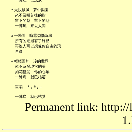
     一陣煙　已成灰

   ＊太快破滅　夢中樂園

     來不及嚐苦後的甜

     留下的慈　留下的悲

     一陣風　來去人間

   ＃一瞬間　喧囂煩惱沉澱

     所有的迂迴有了終點

     再沒人可以想像你自由的飛

     再會

   ＋輕輕回眸　冷的世界

     來不及發現它的美

     如花盛開　你的心扉

     一陣痛　就已枯萎

     重唱　＊,＃,＋

Permanent link: http:/
1.