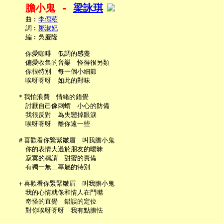
膽小鬼 - 
梁詠琪
     曲︰
李偲菘
     詞︰
鄭淑妃
     編︰吳慶隆

     你愛咖啡　低調的感覺

     偏愛收集的音樂　怪得很另類

     你很特別　每一個小細節

     唉呀呀呀　如此的對味

   ＊我怕浪費　情緒的錯覺

     討厭自己像刺蝟　小心的防備

     我很反對　為失戀掉眼淚

     唉呀呀呀　離你遠一些

   ＃喜歡看你緊緊皺眉　叫我膽小鬼

     你的表情大過於朋友的曖昧

     寂寞的稱謂　甜蜜的責備

     有獨一無二專屬的特別

   ＋喜歡看你緊緊皺眉　叫我膽小鬼

     我的心情就像和情人在鬥嘴

     奇怪的直覺　錯誤的定位

     對你唉呀呀呀　我有點膽怯
