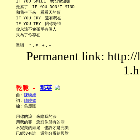
     IF YOU SMILE　我也會溫暖

     走累了　IF YOU DON'T MIND

     和我坐下來　看看天的藍

     IF YOU CRY　還有我在

     IF YOU TRY　陪你等待

     你永遠不會孤單有個人

     只為了你存在

Permanent link: http:/
1.h
乾脆 - 
那英
     曲︰
陳曉娟
     詞︰
陳曉娟
     編︰吳慶隆

     用你的淚　來陪我的淚

     用我的罪　懲罰你所有的罪

     不完美的結尾　也許才是完美

     已經沒有誰　還能分辨錯與對
