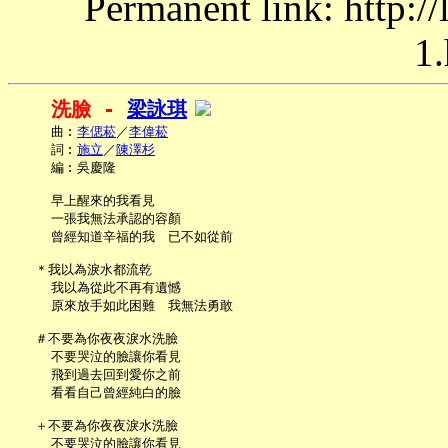
Permanent link: http:/
1.
洗臉 - 
梁詠琪
     曲︰
李偲菘
／
李偉菘
     詞︰
施立
／
陳澤杉
     編︰吳慶隆

     早上醒來的我看見

     一張我無法承認的容顏

     曾經知道辛福的我　已不如從前

   ＊我以為淚水都流乾

     我以為從此不再有遺憾

     原來放手如此困難　我無法勇敢

   ＃不要為你夜夜淚水洗臉

     不要哭泣的臉讓你看見

     飛到過去回到愛你之前

     看看自己曾經純白的臉

   ＋不要為你夜夜淚水洗臉

     不要哭泣的臉讓你看見
