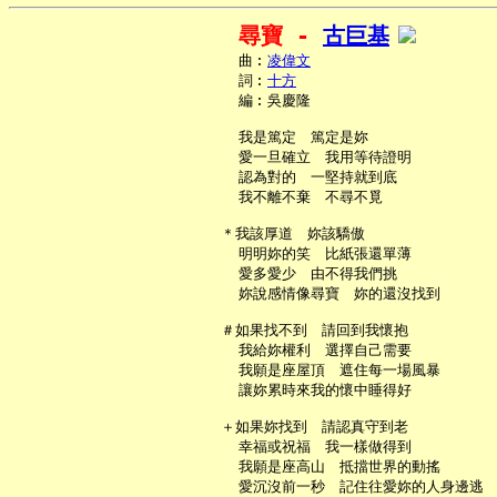
尋寶 - 
古巨基
     曲︰
凌偉文
     詞︰
十方
     編︰吳慶隆

     我是篤定　篤定是妳

     愛一旦確立　我用等待證明

     認為對的　一堅持就到底

     我不離不棄　不尋不覓

   ＊我該厚道　妳該驕傲

     明明妳的笑　比紙張還單薄

     愛多愛少　由不得我們挑

     妳說感情像尋寶　妳的還沒找到

   ＃如果找不到　請回到我懷抱

     我給妳權利　選擇自己需要

     我願是座屋頂　遮住每一場風暴

     讓妳累時來我的懷中睡得好

   ＋如果妳找到　請認真守到老

     幸福或祝福　我一樣做得到

     我願是座高山　抵擋世界的動搖

     愛沉沒前一秒　記住往愛妳的人身邊逃
