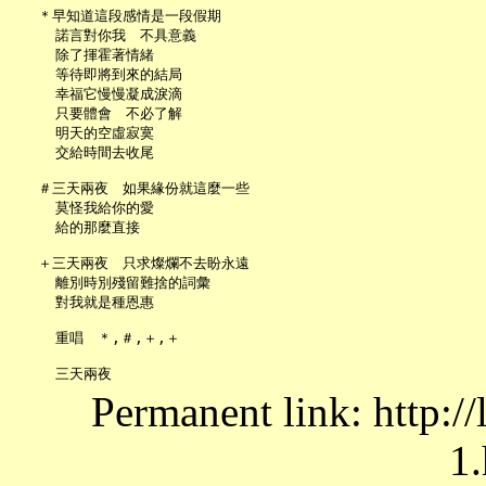
   ＊早知道這段感情是一段假期

     諾言對你我　不具意義

     除了揮霍著情緒

     等待即將到來的結局

     幸福它慢慢凝成淚滴

     只要體會　不必了解

     明天的空虛寂寞

     交給時間去收尾

   ＃三天兩夜　如果緣份就這麼一些

     莫怪我給你的愛

     給的那麼直接

   ＋三天兩夜　只求燦爛不去盼永遠

     離別時別殘留難捨的詞彙

     對我就是種恩惠

     重唱　＊,＃,＋,＋

Permanent link: http:/
1.