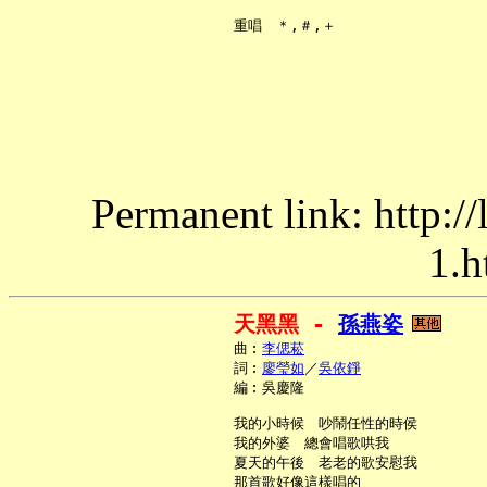
Permanent link: http:/
1.h
天黑黑 - 
孫燕姿
     曲︰
李偲菘
     詞︰
廖瑩如
／
吳依錚
     編︰吳慶隆

     我的小時候　吵鬧任性的時侯

     我的外婆　總會唱歌哄我

     夏天的午後　老老的歌安慰我

     那首歌好像這樣唱的
