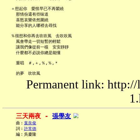
   ＋想起你　愛恨早已不再縈繞

     那情份還有些味道

     喜怒哀樂依然圍繞

     能分享的人哪裡去尋找

   ％很想和你再去吹吹風　去吹吹風

     風會帶走一切短暫的輕鬆

     讓我們像從前一樣　安安靜靜

     什麼都不必說你總是能懂

     重唱　＃,＋,％,％,＊

Permanent link: http:/
1.
三天兩夜 - 
張學友
     曲︰
葉良俊
     詞︰
許常德
     編︰吳慶隆
