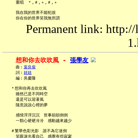
     重唱　＊,＃,＋,＃,＋

     我在我的世界不能犯規

Permanent link: http:/
1.
想和你去吹吹風 - 
張學友
     曲︰
葉良俊
     詞︰
娃娃
     編︰吳慶隆

   ＊想和你再去吹吹風

     雖然已是不同時空

     還是可以迎著風

     隨意說說心裡的夢

     感情浮浮沉沉　世事顛顛倒倒

     一顆心硬硬冷冷　感動越來越少

   ＃繁華色彩光影　誰不為它迷倒

     笑眼淚光看自己　感覺有些寂寥
