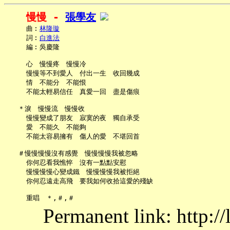
慢慢 - 
張學友
     曲︰
林隆璇
     詞︰
白進法
     編︰吳慶隆

     心　慢慢疼　慢慢冷

     慢慢等不到愛人　付出一生　收回幾成

     情　不能分　不能恨

     不能太輕易信任　真愛一回　盡是傷痕

   ＊淚　慢慢流　慢慢收

     慢慢變成了朋友　寂寞的夜　獨自承受

     愛　不能久　不能夠

     不能太容易擁有　傷人的愛　不堪回首

   ＃慢慢慢慢沒有感覺　慢慢慢慢我被忽略

     你何忍看我憔悴　沒有一點點安慰

     慢慢慢慢心變成鐵　慢慢慢慢我被拒絕

     你何忍遠走高飛　要我如何收拾這愛的殘缺

Permanent link: http:/