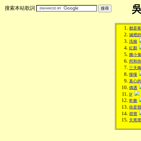
搜索本站歌詞
都是
城裡
洗臉
紅顏
膽小
想和
三天
慢慢
真心
偶遇
IF
乾脆
你是
尋寶
天黑