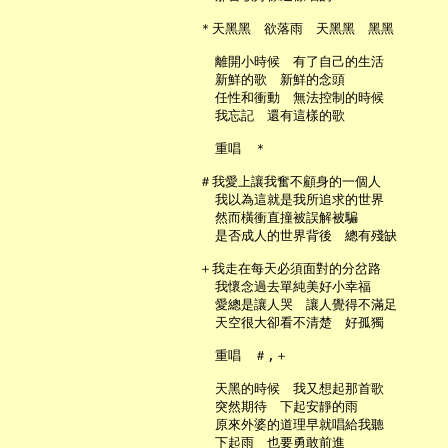
   ＊天黑黑　欲落雨　天黑黑　黑黑

     離開小時候　有了自己的生活

     新鮮的歌　新鮮的念頭

     任性和衝動　無法控制的時候

     我忘記　還有這樣的歌

     重唱　＊

   ＃我愛上讓我奮不顧身的一個人

     我以為這就是我所追求的世界

     然而橫衝直撞被誤解被騙

     是否成人的世界背後　總有殘缺

   ＋我走在每天必須面對的分岔路

     我懷念過去單純美好小幸福

     愛總是讓人哭　讓人覺得不滿足

     天空很大卻看不清楚　好孤獨

     重唱　＃,＋

     天黑的時候　我又想起那首歌

     突然期待　下起安靜的雨

     原來外婆的道理早就唱給我聽

     下起雨　也要勇敢前進
