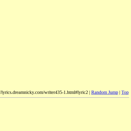
//lyrics.dreamnicky.com/writer435-1.html#lyric2 |
Random Jump
|
Top