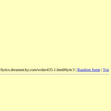
//lyrics.dreamnicky.com/writer435-1.html#lyric3 |
Random Jump
|
Top