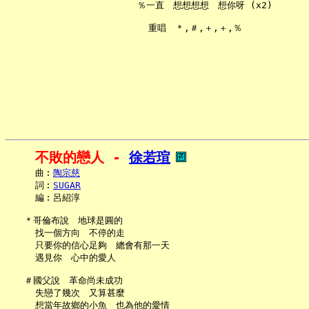
   ％一直　想想想想　想你呀 (x2)

不敗的戀人 - 
徐若瑄
     曲︰
陶宗慈
     詞︰
SUGAR
     編︰呂紹淳

   ＊哥倫布說　地球是圓的

     找一個方向　不停的走

     只要你的信心足夠　總會有那一天

     遇見你　心中的愛人

   ＃國父說　革命尚未成功

     失戀了幾次　又算甚麼

     想當年故鄉的小魚　也為他的愛情
