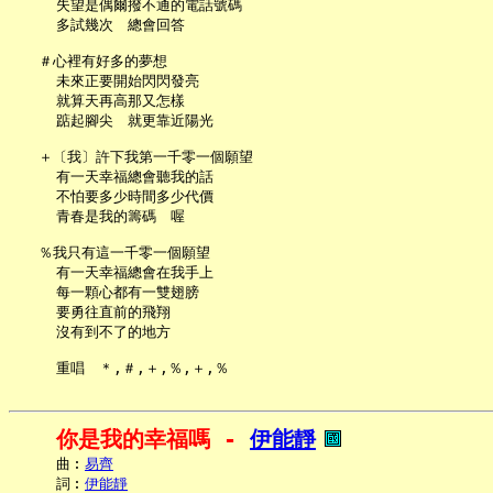
     失望是偶爾撥不通的電話號碼

     多試幾次　總會回答

   ＃心裡有好多的夢想

     未來正要開始閃閃發亮

     就算天再高那又怎樣

     踮起腳尖　就更靠近陽光

   ＋〔我〕許下我第一千零一個願望

     有一天幸福總會聽我的話

     不怕要多少時間多少代價

     青春是我的籌碼　喔

   ％我只有這一千零一個願望

     有一天幸福總會在我手上

     每一顆心都有一雙翅膀

     要勇往直前的飛翔

     沒有到不了的地方

你是我的幸福嗎 - 
伊能靜
     曲︰
易齊
     詞︰
伊能靜