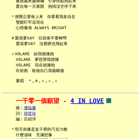
     畫面越來越燦爛　引擎快點熱起來

     愛在每一天展開　熱情沒空停下來

   ＊感覺正要衝上來　你看看我多自在

     雙眼盯牢這現在

     心情像海 ALWAYS BRIGHT

   ＃愛就要SAY　往前衝不要轉彎

     愛就要SAY　沒翅膀也飛起來

   ＋VOLARE　給我個擁抱

     VOLARE　夢想替我撐腰

     VOLARE　現在就擁抱

     向前跑　敢做自己我最驕傲

一千零一個願望 - 
4 IN LOVE
     曲︰
潘協慶
     詞︰
徐世珍
     編︰呂紹淳

   ＊明天就像是盒子裡的巧克力糖

     什麼滋味　充滿想像
