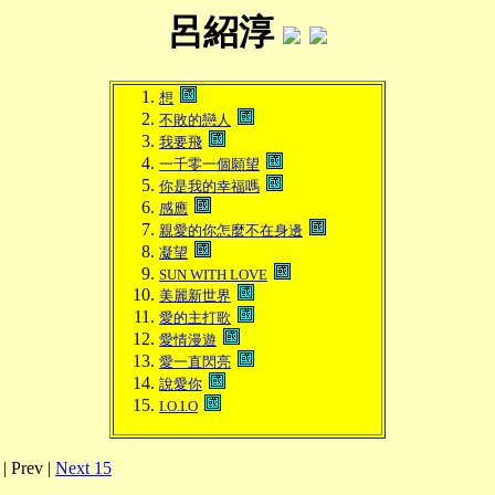
呂紹淳
想
不敗的戀人
我要飛
一千零一個願望
你是我的幸福嗎
感應
親愛的你怎麼不在身邊
凝望
SUN WITH LOVE
美麗新世界
愛的主打歌
愛情漫遊
愛一直閃亮
說愛你
I.O.I.O
| Prev |
Next 15