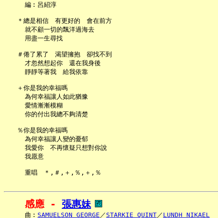
     編︰呂紹淳

   ＊總是相信　有更好的　會在前方

     就不顧一切的飄洋過海去

     用盡一生尋找

   ＃倦了累了　渴望擁抱　卻找不到

     才忽然想起你　還在我身後

     靜靜等著我　給我依靠

   ＋你是我的幸福嗎

     為何幸福讓人如此猶豫

     愛情漸漸模糊

     你的付出我總不夠清楚

   ％你是我的幸福嗎

     為何幸福讓人變的憂郁

     我愛你　不再懷疑只想對你說

     我愿意

感應 - 
張惠妹
     曲︰
SAMUELSON GEORGE
／
STARKIE QUINT
／
LUNDH NIKAEL