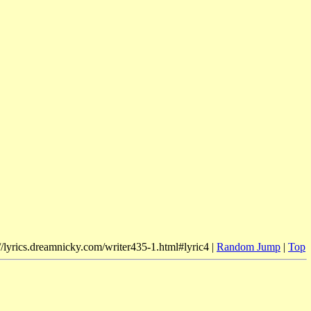
//lyrics.dreamnicky.com/writer435-1.html#lyric4 |
Random Jump
|
Top