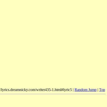
//lyrics.dreamnicky.com/writer435-1.html#lyric5 |
Random Jump
|
Top