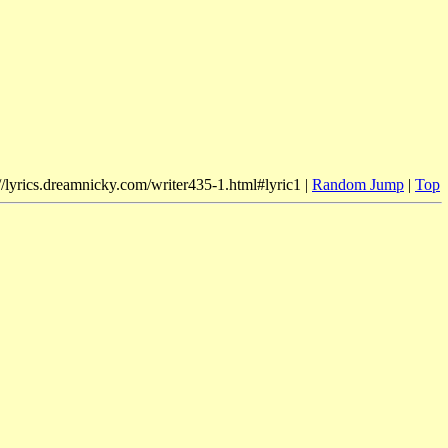
//lyrics.dreamnicky.com/writer435-1.html#lyric1 |
Random Jump
|
Top