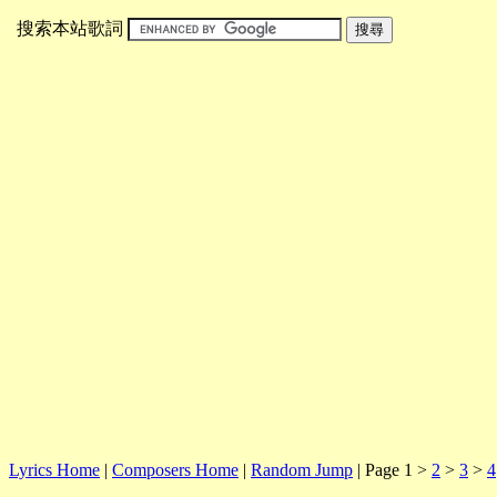
搜索本站歌詞
Lyrics Home
|
Composers Home
|
Random Jump
| Page 1 >
2
>
3
>
4