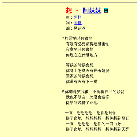
想 - 
阿妹妹
     曲︰
阿怪
     詞︰
阿怪
     編︰呂紹淳

   ＊打雷的時候會想

     有沒有必要顯得這麼害怕

     寂寞的時候會想

     你現在在什麼地方

     等候的時候會想

     你身上怎麼沒有長著翅膀

     回家的時候會想

     你還有沒有下一攤

   ＃你總是笑我傻　不認得自己的頭髮

     我也不明白　怎麼會這樣

     從早到晚拼了命地

   ＋一直　想想想想　想你想到怕

     拼了命地　想想想想　想你想到發狂

     一直　想想想　想你的一口白牙

     拼了命地　想想想想　想你想到天亮
