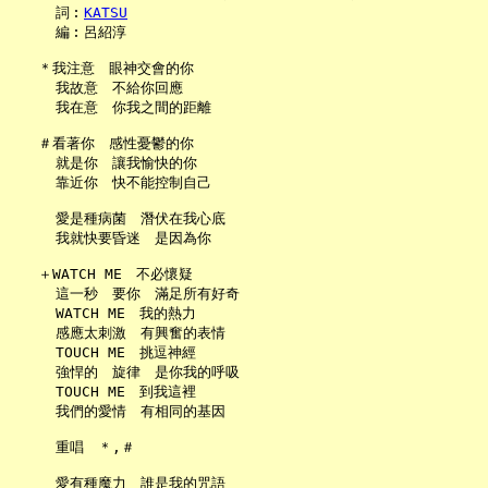
     詞︰
KATSU
     編︰呂紹淳

   ＊我注意　眼神交會的你

     我故意　不給你回應

     我在意　你我之間的距離

   ＃看著你　感性憂鬱的你

     就是你　讓我愉快的你

     靠近你　快不能控制自己

     愛是種病菌　潛伏在我心底

     我就快要昏迷　是因為你

   ＋WATCH ME　不必懷疑

     這一秒　要你　滿足所有好奇

     WATCH ME　我的熱力

     感應太刺激　有興奮的表情

     TOUCH ME　挑逗神經

     強悍的　旋律　是你我的呼吸

     TOUCH ME　到我這裡

     我們的愛情　有相同的基因

     重唱　＊,＃

     愛有種魔力　誰是我的咒語
