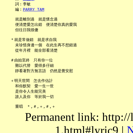
     詞︰李敏

     編︰
PARRY TAM
     就是離別過　就是懷念過

     便清楚愛怎出錯　便清楚你真的愛我

     但往日我很傻

   ＊就是常做錯　就是求自我

     未珍惜身邊一個　在此生再不想錯過

     從年月裡　能全部看清楚

   ＃由始至終　只有你一位

     難以代替　愛得多仔細

     靜看著對方無言語　仍然是覺安慰

   ＋明天世間　怎去作估計

     和你默契　愛一生一世

     是你令人生能完美

     誰人及你　等於我一切

Permanent link: http:/
1.html#lyric9 |
N