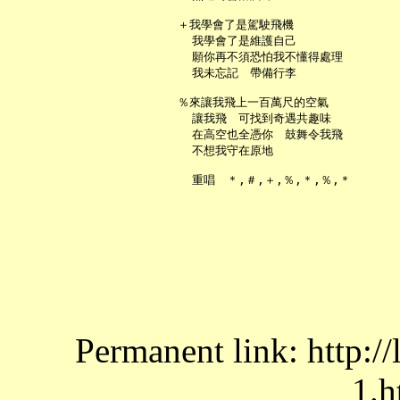
   ＋我學會了是駕駛飛機

     我學會了是維護自己

     願你再不須恐怕我不懂得處理

     我未忘記　帶備行李

   ％來讓我飛上一百萬尺的空氣

     讓我飛　可找到奇遇共趣味

     在高空也全憑你　鼓舞令我飛

     不想我守在原地

Permanent link: http:/
1.h