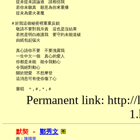
     從未從未談論過　請相信我

     若你未聽真　願意為你來重播

     從未為愛火著魔

   ＃於我這個秘密裡重重反鎖

     敬請不要對我斥責　這也是沒結果

     若然是明白維護我　要守約未能道破

     由紙包起猛火

     真心請你不要　不要洩露我

     一生中欠一個　真心的愛人

     你都是未能　能令我動心

     令我絕對動心

     關於戀愛　不想摩登

     這消息可有使你傷了心

Permanent link: http:/
1.
默契 - 
鄭秀文
     曲︰
陳國華