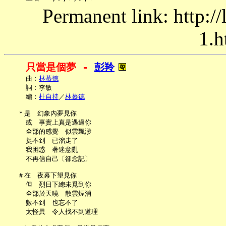
Permanent link: http:/
1.h
只當是個夢 - 
彭羚
     曲︰
林慕德
     詞︰李敏

     編︰
杜自持
／
林慕德
   ＊是　幻象內夢見你

     或　事實上真是遇過你

     全部的感覺　似雲飄渺

     捉不到　已溜走了

     我困惑　著迷意亂

     不再信自己〔卻念記〕

   ＃在　夜幕下望見你

     但　烈日下總未覓到你

     全部於天曉　散雲煙消

     數不到　也忘不了

     太怪異　令人找不到道理
