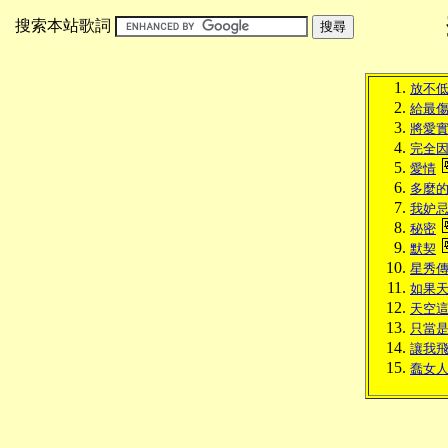
搜索本站歌詞
放不
給最
將愛
完全
愛情
多麼
我妒
秘密
默契
星秀
如果
天空
只當
讓我
蠢女