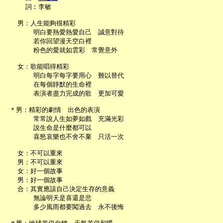
     詞︰李敏

   男：人生能夠很精彩

       明白要熱愛熱愛自己　誠意對待

       若你回望漫天空白裡

       粉色的愛就如雲彩　常覺意外

   女：歌能唱得精彩

       明白每字每字要用心　難以替代

       在每個靜默的生命裡

       表演者盡力完成的歌　更加可愛

 ＊男：精彩的劇情　出色的表演

       常常說人生如夢如戲　充滿光彩

       說生命是什麼都可以

       喜怒哀樂也不舍不棄　只活一次

   女：不可以重來

   男：不可以重來

   女：好一個故事

   男：好一個故事

   合：其實應該自己決定生存的意義

       無論明天是喜還是悲

       多少風雨都要闖過去　永不後悔
