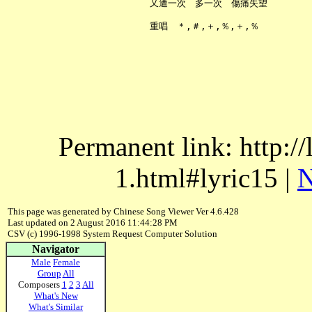
     又遭一次　多一次　傷痛失望

Permanent link: http:/
1.html#lyric15 |
N
This page was generated by Chinese Song Viewer Ver 4.6.428
Last updated on 2 August 2016 11:44:28 PM
CSV (c) 1996-1998 System Request Computer Solution
Navigator
Male
Female
Group
All
Composers
1
2
3
All
What's New
What's Similar