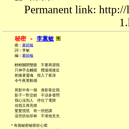
Permanent link: http:/
1.
秘密 - 
李蕙敏
     曲︰
麥皓輪
     詞︰李敏

     編︰
麥皓輪
     輕輕關閉雙眼　不要再望我

     只伸手去觸摸　體溫很接近

     刺激著靈魂　投入了夜深

     令午夜更動感

     剪影中有一個　身影靠近我

     影子一對交錯　不須多發問

     我心沒別人　停住了電燈

     但我又再亮燈

     驚驚慌慌　有一些想講

     這些彷似菲林　不准他見光

   ＊有個秘密秘密於心窩
