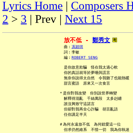
Lyrics Home
|
Composers 
2
>
3
| Prev |
Next 15
放不低 - 
鄭秀文
     曲︰
馮穎琪
     詞︰李敏

     編︰
ROBERT SENG
     是你故意欺騙　怪在我太過心軟

     你的真話就等於夢囈與謊言

     無奈你說得太自然　令我聽了也能熱暖

     甜言蜜語　原來又一次食言

   ＊是你對我改變　你別說世界轉變

     解釋得混亂　千絲萬段　太多赳纏

     誰沒興致守這諾言

     但卻對我再全心詐騙　胡言亂語

     任你講足半天

   ＃為何永遠放不低　為何錯愛這一位

     但求仍然維系　不惜一切　我為你執迷
