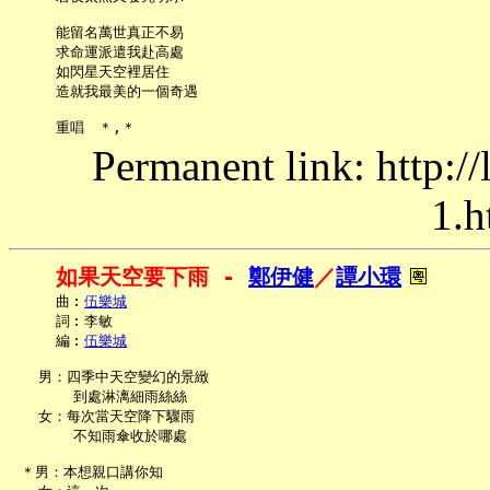
     能留名萬世真正不易

     求命運派遣我赴高處

     如閃星天空裡居住

     造就我最美的一個奇遇

Permanent link: http:/
1.h
如果天空要下雨 - 
鄭伊健
／
譚小環
     曲︰
伍樂城
     詞︰李敏

     編︰
伍樂城
   男：四季中天空變幻的景緻

       到處淋漓細雨絲絲

   女：每次當天空降下驟雨

       不知雨傘收於哪處

 ＊男：本想親口講你知
