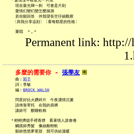
   ＊愛情沒午夜星光一片黑

     現在最光輝一剎　可會是片刻

     愛情幻變幻變怎麼揣測

     若你願回答　伴我望長空仔細觀察

    〔與我分享這刻〕〔看每顆星的性格〕

Permanent link: http:/
1.
多麼的需要你 - 
張學友
     曲︰
郭子
     詞︰李敏

     編︰
BROCK WALSH
     閃星好比火鑽碎片　午夜濃情沉澱

     請倚靠寄托　在我的肩膊

     讓妳可　酣睡軟棉

   ＊輕輕擠熄手裡香煙　看著情人誰會倦

     觸摸妳秀髮　像絲般輕軟

     願妳悠悠夢更甜　我可供給溫暖
