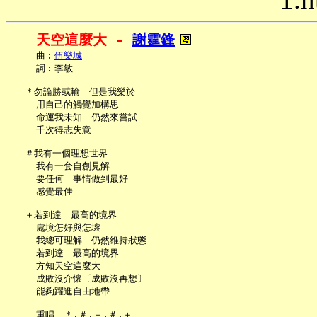
天空這麼大 - 
謝霆鋒
     曲︰
伍樂城
     詞︰李敏

   ＊勿論勝或輸　但是我樂於

     用自己的觸覺加構思

     命運我未知　仍然來嘗試

     千次得志失意

   ＃我有一個理想世界

     我有一套自創見解

     要任何　事情做到最好

     感覺最佳

   ＋若到達　最高的境界

     處境怎好與怎壞

     我總可理解　仍然維持狀態

     若到達　最高的境界

     方知天空這麼大

     成敗沒介懷〔成敗沒再想〕

     能夠躍進自由地帶
