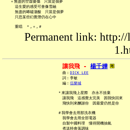
   ＋無盡的空虛憂傷　只當是個夢

     這生愛的感受可會像雪融

     無盡的唏噓淒酸　只當是個夢

     只恐某些幻覺潛仍在心中

Permanent link: http:/
1.h
讓我飛 - 
楊千嬅
     曲︰
DICK LEE
     詞︰李敏

     編︰
伍樂城
   ＊來讓我飛上星際　亦永不捨棄

     讓我飛　這感覺太完美　因我快回來

     飛快到來酬謝你　因最愛仍然是你

   ＃我學會去用那洗衣機

     我學會去用全部電器

     自製中國料理　懂得開機抽氣

     煮送時會落調味
