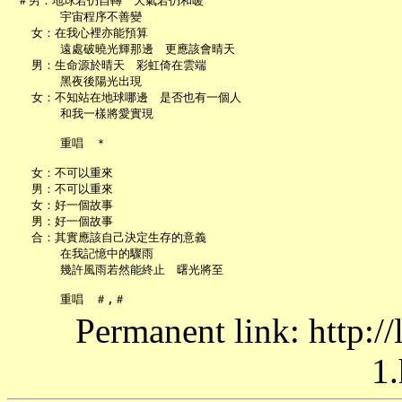
 ＃男：地球若仍自轉　天氣若仍和暖

       宇宙程序不善變

   女：在我心裡亦能預算

       遠處破曉光輝那邊　更應該會晴天

   男：生命源於晴天　彩虹倚在雲端

       黑夜後陽光出現

   女：不知站在地球哪邊　是否也有一個人

       和我一樣將愛實現

       重唱　＊

   女：不可以重來

   男：不可以重來

   女：好一個故事

   男：好一個故事

   合：其實應該自己決定生存的意義

       在我記憶中的驟雨

       幾許風雨若然能終止　曙光將至

Permanent link: http:/
1.