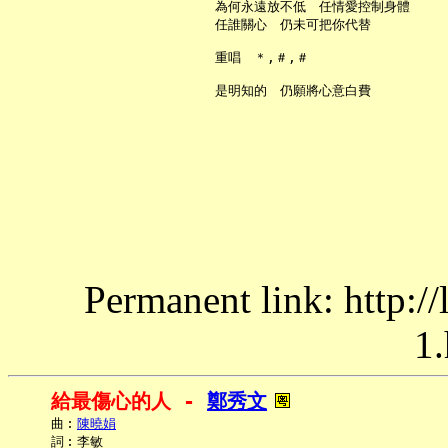
     為何永遠放不低　任情愛控制身體

     任誰關心　仍未可把你代替

     重唱　＊,＃,＃

Permanent link: http:/
1.
給最傷心的人 - 
鄭秀文
     曲︰
陳曉娟
     詞︰李敏
