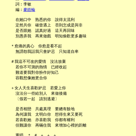
     詞︰李敏

     編︰
麥皓輪
     在她口中　熟悉的你　說得太流利

     定然共你　確曾遇上　否則怎成是與非

     是否跟她　認真好過　這天再回味

     別愚弄我　再來做戲　明知偷歡更多趣味

   ＊愈痛的真心　你愈是看不起

     無謂怨我話我只會妒忌　只知道自卑

   ＃我這不可改的愛情　沒法放棄

     若你不可測的熱情　已經收起

     難道要我對你扮作好知己

     容觀想像她更合你

   ＋女人天生喜歡妒忌　若愛上你

     沒法分一些給別人　來做後備

     〔假若一起　請別逃避〕

     是否相戀　共處真理　要總有餘地

     為何讓我　太明白你　想得生來又要死

     若喜歡她　亦喜歡我　你都有權利

     但難讓你　再暪住我　來增加心裡的距離
