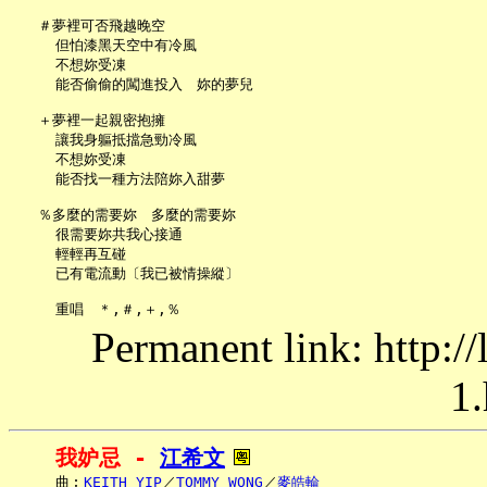
   ＃夢裡可否飛越晚空

     但怕漆黑天空中有冷風

     不想妳受凍

     能否偷偷的闖進投入　妳的夢兒

   ＋夢裡一起親密抱擁

     讓我身軀抵擋急勁冷風

     不想妳受凍

     能否找一種方法陪妳入甜夢

   ％多麼的需要妳　多麼的需要妳

     很需要妳共我心接通

     輕輕再互碰

     已有電流動〔我已被情操縱〕

Permanent link: http:/
1.
我妒忌 - 
江希文
     曲︰
KEITH YIP
／
TOMMY WONG
／
麥皓輪