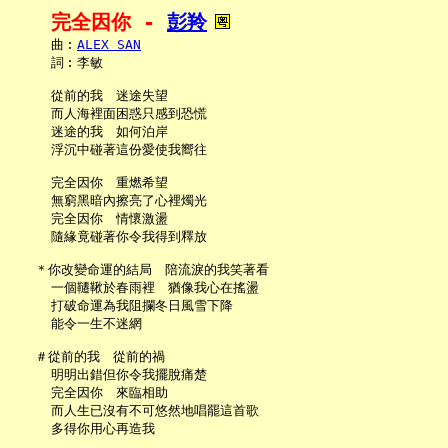
完全因你 - 
彭羚
     曲︰
ALEX SAN
     詞︰李敏

     從前的我　迷途失望

     而人海裡面困惑只感到恐慌

     迷途的我　如何泊岸

     浮沉中碰著這份愛使我嚮往

     完全因你　重燃希望

     無窮黑暗內擦亮了心裡燭光

     完全因你　情懷激盪

     隨緣竟碰著你令我得到釋放

   ＊你改變命運的結局　陪流淚的我笑著看

     一個韆鞦於春雨裡　猶像我心在搖盪

     打破命運為我阻攔冬日風雪下降

     能令一生不迷網

   ＃從前的我　從前的禍

     明明出錯但你令我擺脫痛楚

     完全因你　來臨相助

     而人生已沒有不可悠然地唱罷這首歌

     多得你用心再造我
