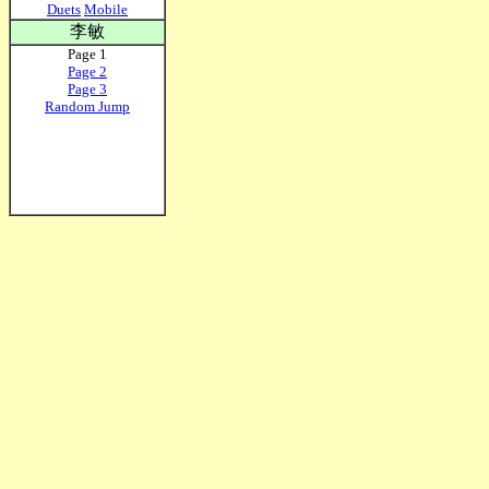
Duets
Mobile
李敏
Page 1
Page 2
Page 3
Random Jump