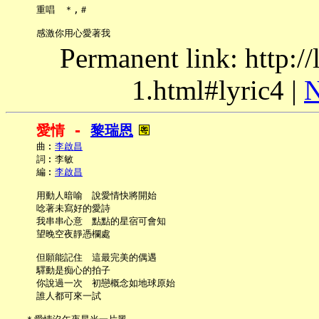
     重唱　＊,＃

Permanent link: http:/
1.html#lyric4 |
N
愛情 - 
黎瑞恩
     曲︰
李啟昌
     詞︰李敏

     編︰
李啟昌
     用動人暗喻　說愛情快將開始

     唸著未寫好的愛詩

     我串串心意　點點的星宿可會知

     望晚空夜靜憑欄處

     但願能記住　這最完美的偶遇

     驛動是痴心的拍子

     你說過一次　初戀概念如地球原始

     誰人都可來一試
