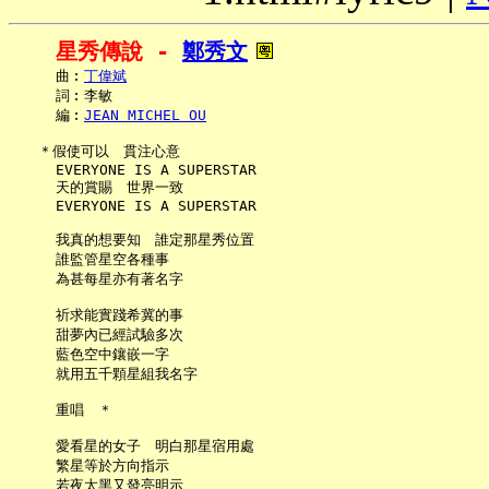
星秀傳說 - 
鄭秀文
     曲︰
丁偉斌
     詞︰李敏

     編︰
JEAN MICHEL OU
   ＊假使可以　貫注心意

     EVERYONE IS A SUPERSTAR

     天的賞賜　世界一致

     EVERYONE IS A SUPERSTAR

     我真的想要知　誰定那星秀位置

     誰監管星空各種事

     為甚每星亦有著名字

     祈求能實踐希冀的事

     甜夢內已經試驗多次

     藍色空中鑲嵌一字

     就用五千顆星組我名字

     重唱　＊

     愛看星的女子　明白那星宿用處

     繁星等於方向指示

     若夜太黑又發亮明示
