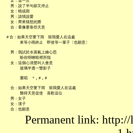
   女：這一次

   男：說了半句卻又停止

   女：晴或雨

   男：談情說愛

   女：齊來猜想此際

   合：看像要靠些天意

 ＃合：如果天空要下雨　留我愛人在這處

       來等小雨終止　即使等一輩子〔也願意〕

   男：我試於水蒸氣上繪心思

       盼你明暸暗裡所指

   女：這個心清楚叫人會意

       玻璃半透一雙影子

       重唱　＊,＃,＃

   合：如果天空要下雨　留我愛人在這處

       難得天意促使　喜歡這位

   男：女子

   女：漢子

Permanent link: http:/
1.h