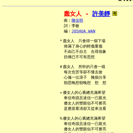
蠢女人 - 
許美靜
     曲︰
陳佳明
     詞︰李敏

     編︰
JOSHUA WAN
   ＊蠢女人　只會得一個下場

     佈滿了身心的輕傷重傷

     不由己不自主　在尋假象

     彷彿已不可有思想

   ＃蠢女人　所幹的只會一樣

     每次也苦等卻不懂去搶

     心儀一位浪子　幾個分享

     朝思晚想朝晚想　想　想

   ＋傻女人的心裏總充滿希望

     奉信奇蹟且迷信一己眼光

     傻女人的雙眼似不可擦亮

     是應當看清卻又從來沒看

   ％傻女人的心裏總充滿希望

     奉信奇蹟且迷信一己眼光

     傻女人的雙眼似不可擦亮
