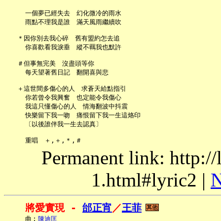
     一個夢已經失去　幻化微冷的雨水

     雨點不理我是誰　滿天風雨繼續吹

   ＊因你別去我心碎　舊有盟約怎去追

     你喜歡看我淚垂　縱不羈我也默許

   ＃但事無完美　沒盡頭等你

     每天望著舊日記　翻開喜與悲

   ＋這世間多傷心的人　求蒼天給點指引

     你若曾令我興奮　也定能令我傷心

     我這只懂傷心的人　情海翻波中抖震

     快樂留下我一吻　痛恨留下我一生這烙印

     〔以後誰伴我一生去認真〕

Permanent link: http:/
1.html#lyric2 |
N
將愛實現 - 
邰正宵
／
王菲
     曲︰
陳迪匡