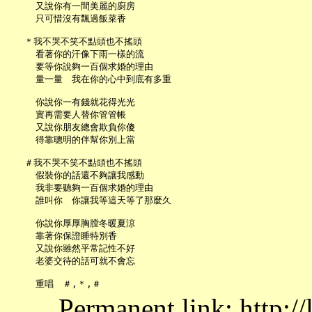
     又說你有一間美麗的廚房

     只可惜沒有飄過飯菜香

   ＊我不哭不笑不點頭也不搖頭

     看著你的汗像下雨一樣的流

     要等你說夠一百個求婚的理由

     量一量　我在你的心中到底有多重

     你說你一有錢就花得光光

     實再需要人替你管管帳

     又說你朋友總會欺負你傻

     得靠聰明的伴幫你別上當

   ＃我不哭不笑不點頭也不搖頭

     假裝你的話還不夠讓我感動

     我非要聽夠一百個求婚的理由

     誰叫你　你讓我等這天等了那麼久

     你說你厚厚胸膛冬暖夏涼

     靠著你保證睡特別香

     又說你雖然平常記性不好

     老婆交待的話可就不會忘

Permanent link: http:/