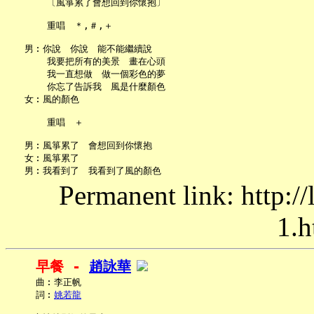
       〔風箏累了會想回到你懷抱〕

       重唱　＊,＃,＋

   男︰你說　你說　能不能繼續說

       我要把所有的美景　畫在心頭

       我一直想做　做一個彩色的夢

       你忘了告訴我　風是什麼顏色

   女︰風的顏色

       重唱　＋

   男︰風箏累了　會想回到你懷抱

   女︰風箏累了

Permanent link: http:/
1.h
早餐 - 
趙詠華
     曲︰李正帆

     詞︰
姚若龍