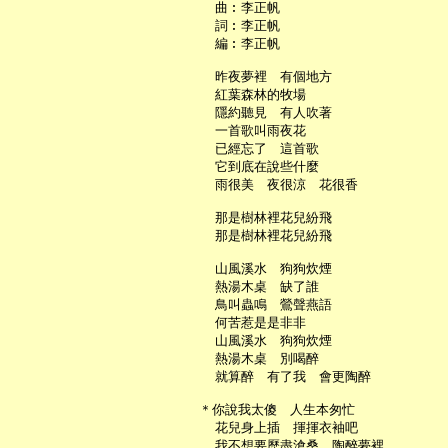
     曲︰李正帆

     詞︰李正帆

     編︰李正帆

     昨夜夢裡　有個地方

     紅葉森林的牧場

     隱約聽見　有人吹著

     一首歌叫雨夜花

     已經忘了　這首歌

     它到底在說些什麼

     雨很美　夜很涼　花很香

     那是樹林裡花兒紛飛

     那是樹林裡花兒紛飛

     山風溪水　狗狗炊煙

     熱湯木桌　缺了誰

     鳥叫蟲鳴　鶯聲燕語

     何苦惹是是非非

     山風溪水　狗狗炊煙

     熱湯木桌　別喝醉

     就算醉　有了我　會更陶醉

   ＊你說我太傻　人生本匆忙

     花兒身上插　揮揮衣袖吧

     我不想要歷盡滄桑　陶醉夢裡
