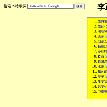
李
搜索本站歌詞
愛與
愛的
聰明
舊夢
我是
快樂
夢醒
從前
最浪
求婚
風的
早餐
誰要
只要
花雨