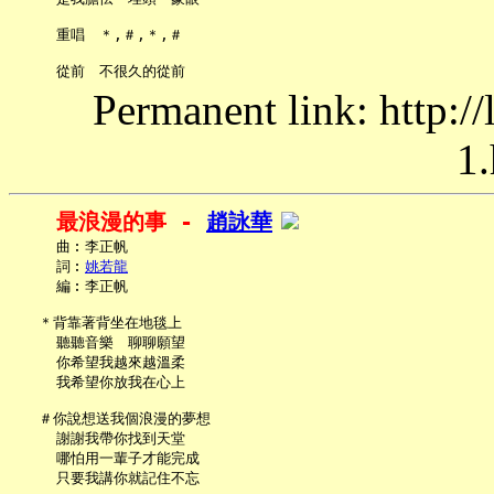
     重唱　＊,＃,＊,＃

Permanent link: http:/
1.
最浪漫的事 - 
趙詠華
     曲︰李正帆

     詞︰
姚若龍
     編︰李正帆

   ＊背靠著背坐在地毯上

     聽聽音樂　聊聊願望

     你希望我越來越溫柔

     我希望你放我在心上

   ＃你說想送我個浪漫的夢想

     謝謝我帶你找到天堂

     哪怕用一輩子才能完成

     只要我講你就記住不忘
