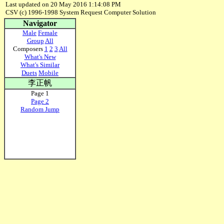
Last updated on 20 May 2016 1:14:08 PM
CSV (c) 1996-1998 System Request Computer Solution
Navigator
Male
Female
Group
All
Composers
1
2
3
All
What's New
What's Similar
Duets
Mobile
李正帆
Page 1
Page 2
Random Jump