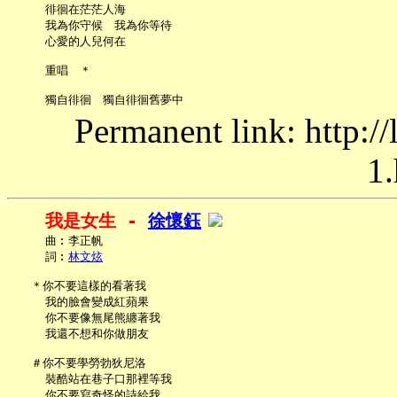
     徘徊在茫茫人海

     我為你守候　我為你等待

     心愛的人兒何在

     重唱　＊

Permanent link: http:/
1.
我是女生 - 
徐懷鈺
     曲︰李正帆

     詞︰
林文炫
   ＊你不要這樣的看著我

     我的臉會變成紅蘋果

     你不要像無尾熊纏著我

     我還不想和你做朋友

   ＃你不要學勞勃狄尼洛

     裝酷站在巷子口那裡等我

     你不要寫奇怪的詩給我
