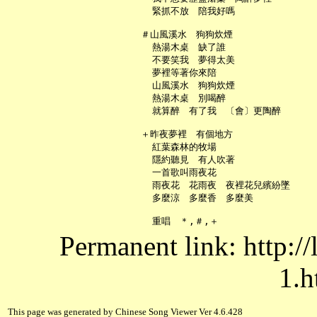
     緊抓不放　陪我好嗎

   ＃山風溪水　狗狗炊煙

     熱湯木桌　缺了誰

     不要笑我　夢得太美

     夢裡等著你來陪

     山風溪水　狗狗炊煙

     熱湯木桌　別喝醉

     就算醉　有了我　〔會〕更陶醉

   ＋昨夜夢裡　有個地方

     紅葉森林的牧場

     隱約聽見　有人吹著

     一首歌叫雨夜花

     雨夜花　花雨夜　夜裡花兒繽紛墜

     多麼涼　多麼香　多麼美

Permanent link: http:/
1.h
This page was generated by Chinese Song Viewer Ver 4.6.428