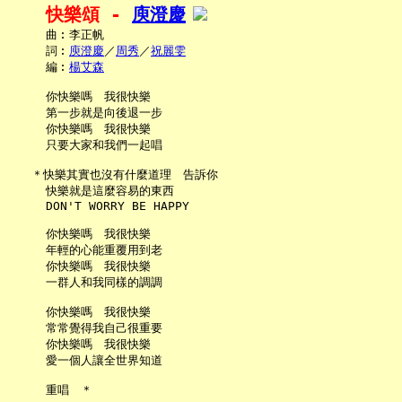
快樂頌 - 
庾澄慶
     曲︰李正帆

     詞︰
庾澄慶
／
周秀
／
祝麗雯
     編︰
楊艾森
     你快樂嗎　我很快樂

     第一步就是向後退一步

     你快樂嗎　我很快樂

     只要大家和我們一起唱

   ＊快樂其實也沒有什麼道理　告訴你

     快樂就是這麼容易的東西

     DON'T WORRY BE HAPPY

     你快樂嗎　我很快樂

     年輕的心能重覆用到老

     你快樂嗎　我很快樂

     一群人和我同樣的調調

     你快樂嗎　我很快樂

     常常覺得我自己很重要

     你快樂嗎　我很快樂

     愛一個人讓全世界知道

     重唱　＊
