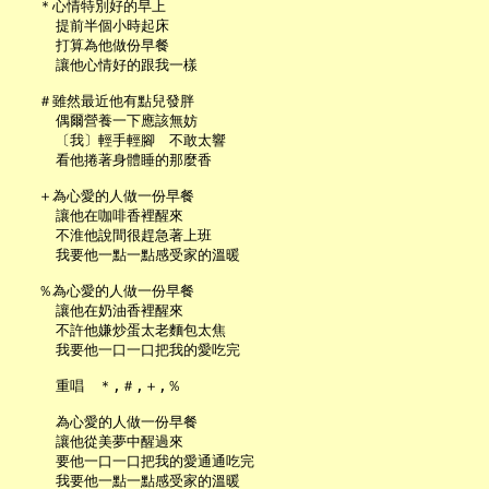
   ＊心情特別好的早上

     提前半個小時起床

     打算為他做份早餐

     讓他心情好的跟我一樣

   ＃雖然最近他有點兒發胖

     偶爾營養一下應該無妨

     〔我〕輕手輕腳　不敢太響

     看他捲著身體睡的那麼香

   ＋為心愛的人做一份早餐

     讓他在咖啡香裡醒來

     不淮他說間很趕急著上班

     我要他一點一點感受家的溫暖

   ％為心愛的人做一份早餐

     讓他在奶油香裡醒來

     不許他嫌炒蛋太老麵包太焦

     我要他一口一口把我的愛吃完

     重唱　＊,＃,＋,％

     為心愛的人做一份早餐

     讓他從美夢中醒過來

     要他一口一口把我的愛通通吃完
