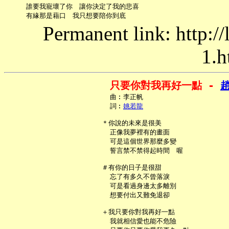
     誰要我寵壞了你　讓你決定了我的悲喜

Permanent link: http:/
1.h
只要你對我再好一點 - 
     曲︰李正帆

     詞︰
姚若龍
   ＊你說的未來是很美

     正像我夢裡有的畫面

     可是這個世界那麼多變

     誓言禁不禁得起時間　喔

   ＃有你的日子是很甜

     忘了有多久不曾落淚

     可是看過身邊太多離別

     想要付出又難免退卻

   ＋我只要你對我再好一點

     我就相信愛也能不危險
