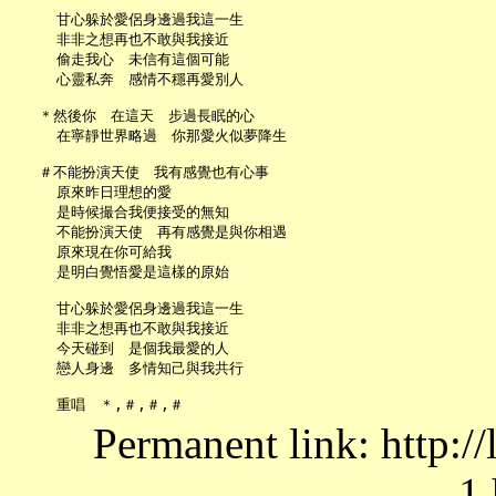
     甘心躲於愛侶身邊過我這一生

     非非之想再也不敢與我接近

     偷走我心　未信有這個可能

     心靈私奔　感情不穩再愛別人

   ＊然後你　在這天　步過長眠的心

     在寧靜世界略過　你那愛火似夢降生

   ＃不能扮演天使　我有感覺也有心事

     原來昨日理想的愛

     是時候撮合我便接受的無知

     不能扮演天使　再有感覺是與你相遇

     原來現在你可給我

     是明白覺悟愛是這樣的原始

     甘心躲於愛侶身邊過我這一生

     非非之想再也不敢與我接近

     今天碰到　是個我最愛的人

     戀人身邊　多情知己與我共行

Permanent link: http:/
1.