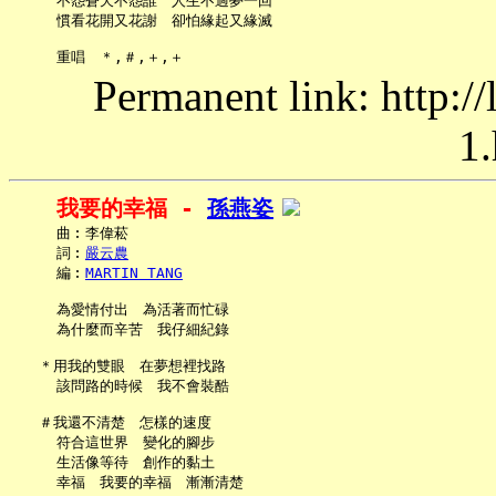
     不怨蒼天不怨誰　人生不過夢一回

     慣看花開又花謝　卻怕緣起又緣滅

Permanent link: http:/
1.
我要的幸福 - 
孫燕姿
     曲︰李偉菘

     詞︰
嚴云農
     編︰
MARTIN TANG
     為愛情付出　為活著而忙碌

     為什麼而辛苦　我仔細紀錄

   ＊用我的雙眼　在夢想裡找路

     該問路的時候　我不會裝酷

   ＃我還不清楚　怎樣的速度

     符合這世界　變化的腳步

     生活像等待　創作的黏土

     幸福　我要的幸福　漸漸清楚
