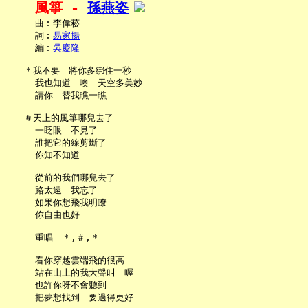
風箏 - 
孫燕姿
     曲︰李偉菘

     詞︰
易家揚
     編︰
吳慶隆
   ＊我不要　將你多綁住一秒

     我也知道　噢　天空多美妙

     請你　替我瞧一瞧

   ＃天上的風箏哪兒去了

     一眨眼　不見了

     誰把它的線剪斷了

     你知不知道

     從前的我們哪兒去了

     路太遠　我忘了

     如果你想飛我明瞭

     你自由也好

     重唱　＊,＃,＊

     看你穿越雲端飛的很高

     站在山上的我大聲叫　喔

     也許你呀不會聽到

     把夢想找到　要過得更好
