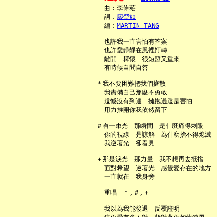
     曲︰李偉菘

     詞︰
廖瑩如
     編︰
MARTIN TANG
     也許我一直害怕有答案

     也許愛靜靜在風裡打轉

     離開　釋懷　很短暫又重來

     有時候自問自答

   ＊我不要困難把我們擠散

     我責備自己那麼不勇敢

     遺憾沒有到達　擁抱過還是害怕

     用力推開你我依然留下

   ＃有一束光　那瞬間　是什麼痛得刺眼

     你的視線　是諒解　為什麼捨不得熄滅

     我逆著光　卻看見

   ＋那是淚光　那力量　我不想再去抵擋

     面對希望　逆著光　感覺愛存在的地方

     一直就在　我身旁

     重唱　＊,＃,＋

     我以為我能後退　反覆證明
