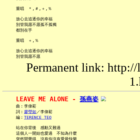
     重唱　＊,＃,＋,％

     放心去追逐你的幸福

     別管我愿不愿孤不孤獨

     都別在乎

     重唱　＋,％

     放心去追逐你的幸福

Permanent link: http:/
1.
LEAVE ME ALONE - 
孫燕姿
     曲︰李偉菘

     詞︰
廖瑩如
／李偉菘

     編︰
TERENCE TEO
     站在你背後　感動又難過

     這個人一開始也愛過　不知為什麼

     突然間覺得　沒有你沒有愛最快樂
