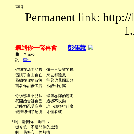
Permanent link: http:/
1.
聽到你一聲再會 - 
彭佳慧
     曲︰李偉菘

     詞︰
李姚
     你總在花間穿梭　像一只采蜜的蜂

     習慣了自由自在　來去都隨風

     我總在你的背後　等著你花間回頭

     嘗著你甜蜜謊言　卻酸到心窩

     你彷彿看不見我　肆無忌憚的游走

     我開始告訴自己　這樣不快樂

     誰能夠忍受寂寞　誰不想換得什麼

     愛情總到了絕境　才懂看破

   ＊啊　離開你　騙自己

     從今後　不過問你的生活

     啊　我無心　你無情
