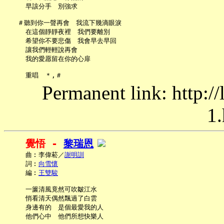
     早該分手　別強求

   ＃聽到你一聲再會　我流下幾滴眼淚

     在這個靜靜夜裡　我們要離別

     希望你不要悲傷　我會早去早回

     讓我們輕輕說再會

     我的愛愿留在你的心扉

Permanent link: http:/
1.
覺悟 - 
黎瑞恩
     曲︰李偉菘／
謝明訓
     詞︰
向雪懷
     編︰
王雙駿
     一簾清風竟然可吹皺江水

     悄看清天偶然飄過了白雲

     身邊有的　是個最愛我的人

     他們心中　他們所想快樂人
