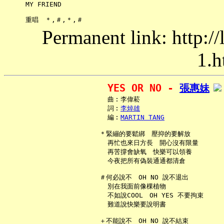
     MY FRIEND

Permanent link: http:/
1.h
YES OR NO - 
張惠妹
     曲︰李偉菘

     詞︰
李焯雄
     編︰
MARTIN TANG
   ＊緊繃的要鬆綁　壓抑的要解放

     再忙也來日方長　開心沒有限量

     再苦撐會缺氧　快樂可以領養

     今夜把所有偽裝通通都清倉

   ＃何必說不　OH NO 說不退出

     別在我面前像棵植物

     不如說COOL　OH YES 不要拘束

     難道說快樂要說明書

   ＋不能說不　OH NO 說不結束
