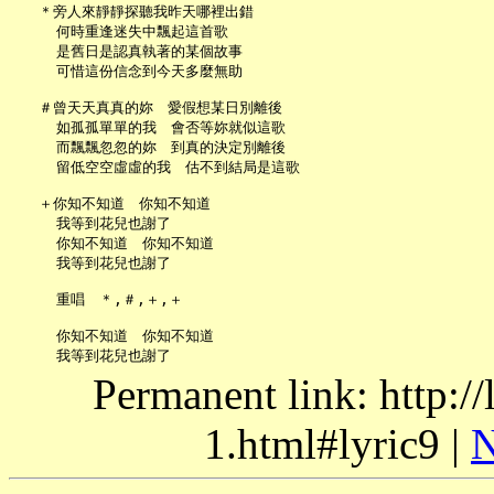
   ＊旁人來靜靜探聽我昨天哪裡出錯

     何時重逢迷失中飄起這首歌

     是舊日是認真執著的某個故事

     可惜這份信念到今天多麼無助

   ＃曾天天真真的妳　愛假想某日別離後

     如孤孤單單的我　會否等妳就似這歌

     而飄飄忽忽的妳　到真的決定別離後

     留低空空虛虛的我　估不到結局是這歌

   ＋你知不知道　你知不知道

     我等到花兒也謝了

     你知不知道　你知不知道

     我等到花兒也謝了

     重唱　＊,＃,＋,＋

     你知不知道　你知不知道

Permanent link: http:/
1.html#lyric9 |
N