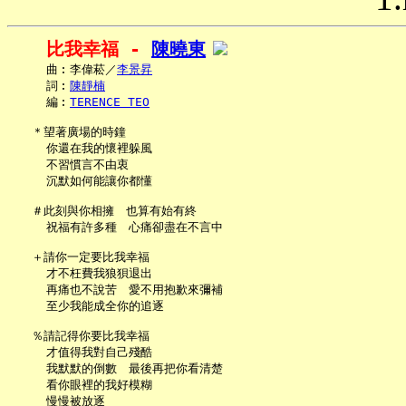
比我幸福 - 
陳曉東
     曲︰李偉菘／
李景昇
     詞︰
陳靜楠
     編︰
TERENCE TEO
   ＊望著廣場的時鐘

     你還在我的懷裡躲風

     不習慣言不由衷

     沉默如何能讓你都懂

   ＃此刻與你相擁　也算有始有終

     祝福有許多種　心痛卻盡在不言中

   ＋請你一定要比我幸福

     才不枉費我狼狽退出

     再痛也不說苦　愛不用抱歉來彌補

     至少我能成全你的追逐

   ％請記得你要比我幸福

     才值得我對自己殘酷

     我默默的倒數　最後再把你看清楚

     看你眼裡的我好模糊

     慢慢被放逐
