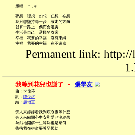
     重唱　＊,＃

     夢想　理想　幻想　狂想　妄想

     我只想堅持每一步　該走的方向

     就算一路上　偶而會沮喪

     生活是自己　選擇的衣裳

     幸福　我要的幸福　沒有束縛

Permanent link: http:/
1.
我等到花兒也謝了 - 
張學友
     曲︰李偉菘

     詞︰
陳少琪
     編︰
趙增熹
     旁人來靜靜看我到底哀傷等什麼

     旁人來回關心中安慰愛已沒結果

     熱烈地開解一生等妳也是奈何

     彷彿我在拼命要希罕援助
