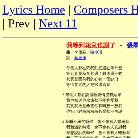
Lyrics Home
|
Composers 
| Prev |
Next 11
我等到花兒也謝了 - 
張
     曲︰李偉菘／
陳少琪
     詞︰
吳慶康
     每個人都在問我到底還在等什麼

     等到春夏秋冬都過了難道還不夠

     其實是因為我的心有一個缺口

     等待拿走的人把它還給我

   ＊每個人都在說這種愛情沒有結果

     我也知道你永遠都不能夠愛我

     其實我祗是希望你有時想一想我

     你卻已經漸漸漸漸甚麼都不再說

   ＃我睡不著的時候　會不會有人陪著我

     我難過的時候　會不會有人安慰我

     我想說話的時候　會不會有人瞭解我
