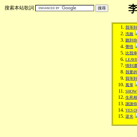
搜索本站歌詞
我等
洗臉
聽到
覺悟
比我
LEAV
情到
我要
我等
風箏
SHOW
生死
謝謝
YES O
逆光