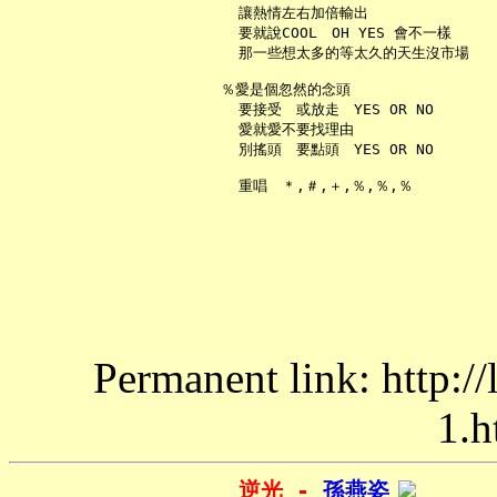
     讓熱情左右加倍輸出

     要就說COOL　OH YES 會不一樣

     那一些想太多的等太久的天生沒市場

   ％愛是個忽然的念頭

     要接受　或放走　YES OR NO

     愛就愛不要找理由

     別搖頭　要點頭　YES OR NO

Permanent link: http:/
1.h
逆光 - 
孫燕姿