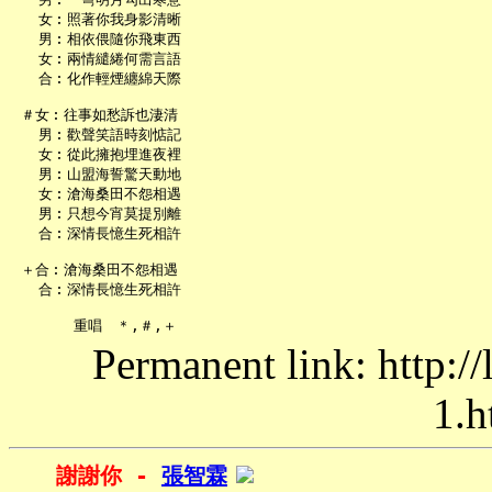
   女︰照著你我身影清晰

   男︰相依偎隨你飛東西

   女︰兩情繾綣何需言語

   合︰化作輕煙纏綿天際

 ＃女︰往事如愁訴也淒清

   男︰歡聲笑語時刻惦記

   女︰從此擁抱埋進夜裡

   男︰山盟海誓驚天動地

   女︰滄海桑田不怨相遇

   男︰只想今宵莫提別離

   合︰深情長憶生死相許

 ＋合︰滄海桑田不怨相遇

   合︰深情長憶生死相許

Permanent link: http:/
1.h
謝謝你 - 
張智霖