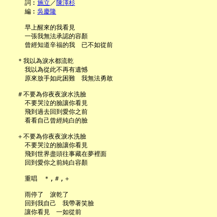
     詞︰
施立
／
陳澤杉
     編︰
吳慶隆
     早上醒來的我看見

     一張我無法承認的容顏

     曾經知道辛福的我　已不如從前

   ＊我以為淚水都流乾

     我以為從此不再有遺憾

     原來放手如此困難　我無法勇敢

   ＃不要為你夜夜淚水洗臉

     不要哭泣的臉讓你看見

     飛到過去回到愛你之前

     看看自己曾經純白的臉

   ＋不要為你夜夜淚水洗臉

     不要哭泣的臉讓你看見

     飛到世界盡頭往事藏在夢裡面

     回到愛你之前純白容顏

     重唱　＊,＃,＋

     雨停了　淚乾了

     回到我自己　我帶著笑臉

     讓你看見　一如從前
