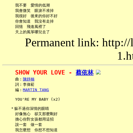
     我不要　愛情的低潮

     我會微笑　眼淚不准掉

     我很好　後來的你好不好

     你會知道　我沒有走掉

     回憶　飛進風裡了

Permanent link: http:/
1.h
SHOW YOUR LOVE - 
蔡依林
     曲︰
陳靜楠
     詞︰李偉菘

     編︰
MARTIN TANG
     YOU'RE MY BABY (x2)

   ＊躲不過你深情的眼睛

     好像無心　卻又那麼剛好

     擔心你對女孩都用這招

     說一套　做一套

     我怎麼想　你想不想知道
