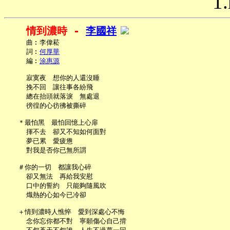
1.
情到濃時 - 
李國祥
     曲︰李偉菘

     詞︰
何厚華
     編︰
涂惠源
     寂寞夜　想你的人還沒睡

     挽不回　讓往事各紛飛

     總在抬頭就落淚　無處退

     徬徨的心彷彿被撕碎

   ＊最怕黑　最怕回憶上心扉

     揮不去　卻又不知如何面對

     夢已累　愛疲憊

     對我是否你已無所謂

   ＃你的一切　都讓我心碎

     卻又無法　再給我安慰

     口中的誓約　只能夠隨風吹

     熾熱的心如今已冷卻

   ＋情到濃時人憔悴　愛到深處心不悔

     念你忘你都不對　寧願傷心自己揹
