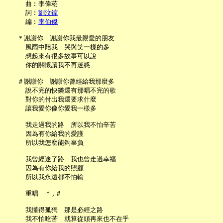
     曲︰李偉菘

     詞︰
劉汶錝
     編︰
李伯傑
   ＊謝謝你　謝謝你我最親愛的朋友

     風雨中陪我　哭與笑一樣的多

     想起來有很多故事可以說

     你的關懷讓我不再迷惑

   ＃謝謝你　謝謝你曾經給我那麼多

     說不完的快樂還有那唱不完的歌

     對你的付出我還要求什麼

     讓我愛你像你愛我一樣多

     我走過我的路　所以我不怕辛苦

     因為有你給我的愛護

     所以我怎麼能夠辜負

     我曾經迷了路　我也曾走過幸福

     因為有你給我的照顧

     所以我永遠都不怕輸

     重唱　＊,＃

     我懂得孤獨　那是必經之路

     我不怕吃苦　就算從頭再來也不在乎
