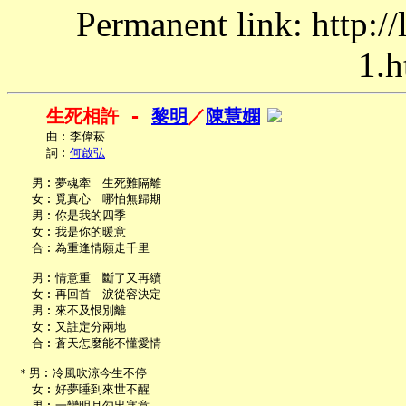
Permanent link: http:/
1.h
生死相許 - 
黎明
／
陳慧嫻
     曲︰李偉菘

     詞︰
何啟弘
   男︰夢魂牽　生死難隔離

   女︰覓真心　哪怕無歸期

   男︰你是我的四季

   女︰我是你的暖意

   合︰為重逢情願走千里

   男︰情意重　斷了又再續

   女︰再回首　淚從容決定

   男︰來不及恨別離

   女︰又註定分兩地

   合︰蒼天怎麼能不懂愛情

 ＊男︰冷風吹涼今生不停

   女︰好夢睡到來世不醒

   男︰一彎明月勾出寒意
