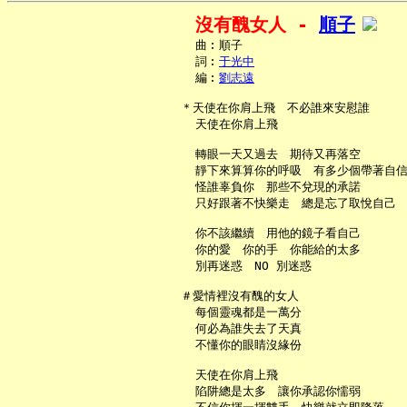
沒有醜女人 - 
順子
     曲︰順子

     詞︰
于光中
     編︰
劉志遠
   ＊天使在你肩上飛　不必誰來安慰誰

     天使在你肩上飛

     轉眼一天又過去　期待又再落空

     靜下來算算你的呼吸　有多少個帶著自信
     怪誰辜負你　那些不兌現的承諾

     只好跟著不快樂走　總是忘了取悅自己

     你不該繼續　用他的鏡子看自己

     你的愛　你的手　你能給的太多

     別再迷惑　NO 別迷惑

   ＃愛情裡沒有醜的女人

     每個靈魂都是一萬分

     何必為誰失去了天真

     不懂你的眼睛沒緣份

     天使在你肩上飛

     陷阱總是太多　讓你承認你懦弱
