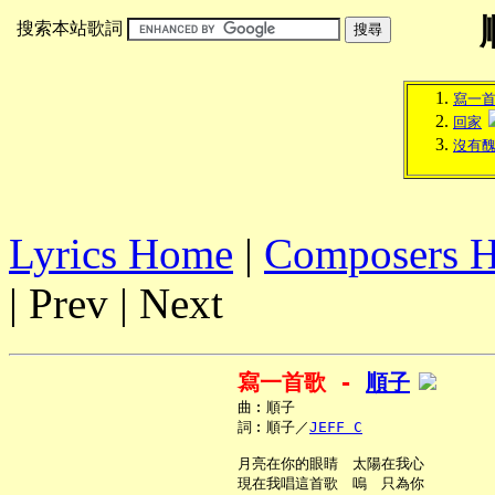
搜索本站歌詞
寫一
回家
沒有
Lyrics Home
|
Composers 
| Prev | Next
寫一首歌 - 
順子
     曲︰順子

     詞︰順子／
JEFF C
     月亮在你的眼睛　太陽在我心

     現在我唱這首歌　嗚　只為你
