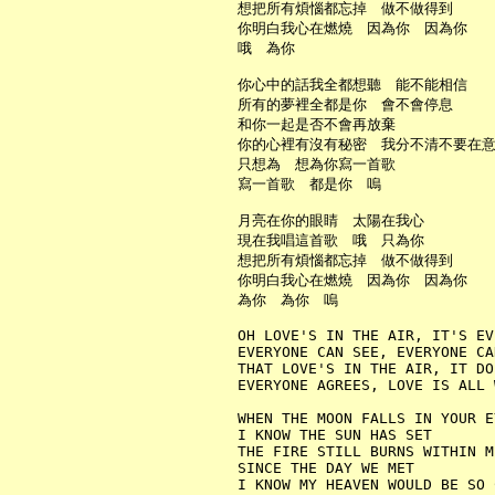
     想把所有煩惱都忘掉　做不做得到

     你明白我心在燃燒　因為你　因為你

     哦　為你

     你心中的話我全都想聽　能不能相信

     所有的夢裡全都是你　會不會停息

     和你一起是否不會再放棄

     你的心裡有沒有秘密　我分不清不要在意
     只想為　想為你寫一首歌

     寫一首歌　都是你　嗚

     月亮在你的眼睛　太陽在我心

     現在我唱這首歌　哦　只為你

     想把所有煩惱都忘掉　做不做得到

     你明白我心在燃燒　因為你　因為你

     為你　為你　嗚

     OH LOVE'S IN THE AIR, IT'S EV
     EVERYONE CAN SEE, EVERYONE CA
     THAT LOVE'S IN THE AIR, IT DO
     EVERYONE AGREES, LOVE IS ALL 
     WHEN THE MOON FALLS IN YOUR EY
     I KNOW THE SUN HAS SET

     THE FIRE STILL BURNS WITHIN ME
     SINCE THE DAY WE MET

     I KNOW MY HEAVEN WOULD BE SO 