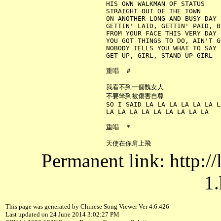
     HIS OWN WALKMAN OF STATUS

     STRAIGHT OUT OF THE TOWN

     ON ANOTHER LONG AND BUSY DAY

     GETTIN' LAID, GETTIN' PAID, B
     FROM YOUR FACE THIS VERY DAY

     YOU GOT THINGS TO DO, AIN'T G
     NOBODY TELLS YOU WHAT TO SAY

     GET UP, GIRL, STAND UP GIRL

     重唱　＃

     我看不到一個醜女人

     不要笨到被傷害自尊

     SO I SAID LA LA LA LA LA LA L
     LA LA LA LA LA LA LA LA LA

     重唱　＊

Permanent link: http:/
1.
This page was generated by Chinese Song Viewer Ver 4.6.426
Last updated on 24 June 2014 3:02:27 PM