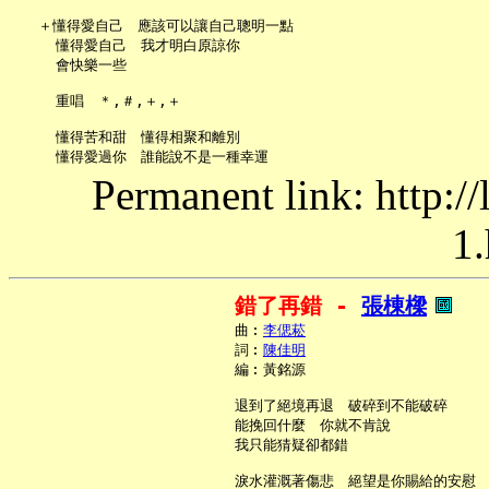
   ＋懂得愛自己　應該可以讓自己聰明一點

     懂得愛自己　我才明白原諒你

     會快樂一些

     重唱　＊,＃,＋,＋

     懂得苦和甜　懂得相聚和離別

Permanent link: http:/
1.
錯了再錯 - 
張棟樑
     曲︰
李偲菘
     詞︰
陳佳明
     編︰黃銘源

     退到了絕境再退　破碎到不能破碎

     能挽回什麼　你就不肯說

     我只能猜疑卻都錯

     淚水灌溉著傷悲　絕望是你賜給的安慰
