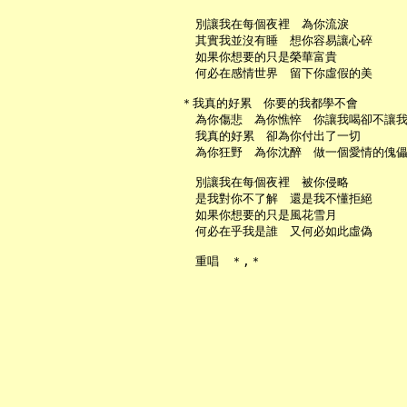
     別讓我在每個夜裡　為你流淚

     其實我並沒有睡　想你容易讓心碎

     如果你想要的只是榮華富貴

     何必在感情世界　留下你虛假的美

   ＊我真的好累　你要的我都學不會

     為你傷悲　為你憔悴　你讓我喝卻不讓我
     我真的好累　卻為你付出了一切

     為你狂野　為你沈醉　做一個愛情的傀儡
     別讓我在每個夜裡　被你侵略

     是我對你不了解　還是我不懂拒絕

     如果你想要的只是風花雪月

     何必在乎我是誰　又何必如此虛偽
