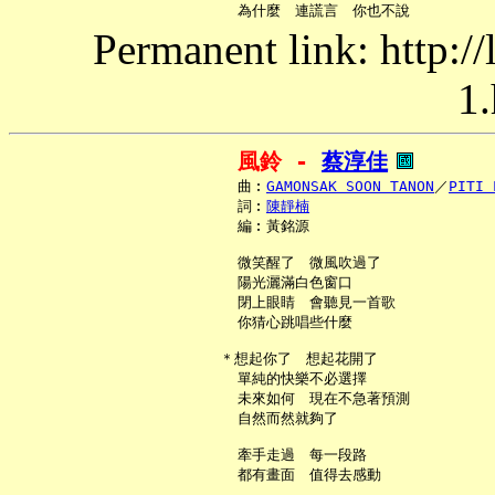
Permanent link: http:/
1.
風鈴 - 
蔡淳佳
     曲︰
GAMONSAK SOON TANON
／
PITI 
     詞︰
陳靜楠
     編︰黃銘源

     微笑醒了　微風吹過了

     陽光灑滿白色窗口

     閉上眼睛　會聽見一首歌

     你猜心跳唱些什麼

   ＊想起你了　想起花開了

     單純的快樂不必選擇

     未來如何　現在不急著預測

     自然而然就夠了

     牽手走過　每一段路

     都有畫面　值得去感動
