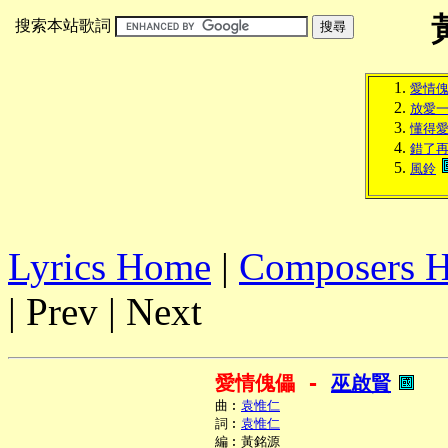
搜索本站歌詞
愛情
放愛
懂得
錯了
風鈴
Lyrics Home
|
Composers 
| Prev | Next
愛情傀儡 - 
巫啟賢
     曲︰
袁惟仁
     詞︰
袁惟仁
     編︰黃銘源
