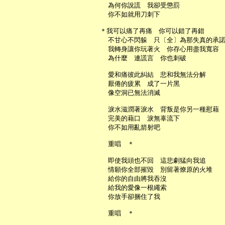
     為何你說謊　我卻受懲罰

     你不如就用刀刺下

   ＊我可以痛了再痛　你可以錯了再錯

     不甘心不閃躲　只〔全〕為那失真的承諾
     我轉身讓你玩著火　你存心用盡我寬容

     為什麼　連謊言　你也刺破

     愛和痛彼此糾結　悲和我無法分解

     厭倦的疲累　成了一片黑

     像空洞已無法消滅

     淚水滋潤著淚水　背叛是你另一種慰藉

     完美的藉口　淚無辜流下

     你不如用亂箭射吧

     重唱　＊

     即使我頭也不回　這悲劇猛向我追

     情願你全部摧毀　別留著燎原的火堆

     給你的自由將我吞沒

     給我的愛像一根繩索

     你放手卻捆住了我

     重唱　＊
