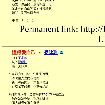
     別再作一味自私的企圖　讓我逃不出

     放愛一條生路　別再執迷不悟

     帶走你的自由和我的祝福離開

     離開　別再作繭自縛

Permanent link: http:/
1.
懂得愛自己 - 
梁詠琪
     曲︰
黃韋皓
     詞︰
謝明訓
     編︰黃銘源

   ＊今天睡晚一點　忙裡偷個閒

     等著陽光灑向我房間

     倒一杯白開水　賴在床旁邊

     什麼都不想做　也不去想誰

   ＃打開電冰箱　還有半杯TEQUILA在裡面

     散發淡淡香味　熟悉的味道

     讓人錯覺你還在身邊
