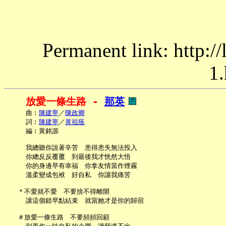
Permanent link: http:/
1.
放愛一條生路 - 
那英
     曲︰
陳建寧
／
陳政卿
     詞︰
陳建寧
／
黃祖蔭
     編︰黃銘源

     我總聽你說著辛苦　患得患失無法投入

     你總反反覆覆　到最後我才恍然大悟

     你的身邊早有幸福　你拿友情當作煙霧

     溫柔變成包袱　好自私　你讓我痛苦

   ＊不愛就不愛　不要捨不得離開

     讓這個錯早點結束　就當她才是你的歸宿

   ＃放愛一條生路　不要頻頻回顧
