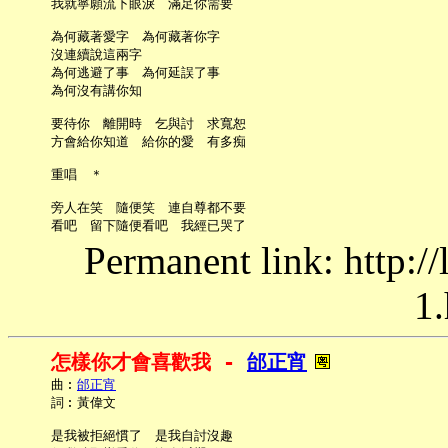
     我就寧願流下眼淚　滿足你需要

     為何藏著愛字　為何藏著你字

     沒連續說這兩字

     為何逃避了事　為何延誤了事

     為何沒有講你知

     要待你　離開時　乞與討　求寬恕

     方會給你知道　給你的愛　有多痴

     重唱　＊

     旁人在笑　隨便笑　連自尊都不要

Permanent link: http:/
1.
怎樣你才會喜歡我 - 
邰正宵
     曲︰
邰正宵
     詞︰黃偉文

     是我被拒絕慣了　是我自討沒趣
