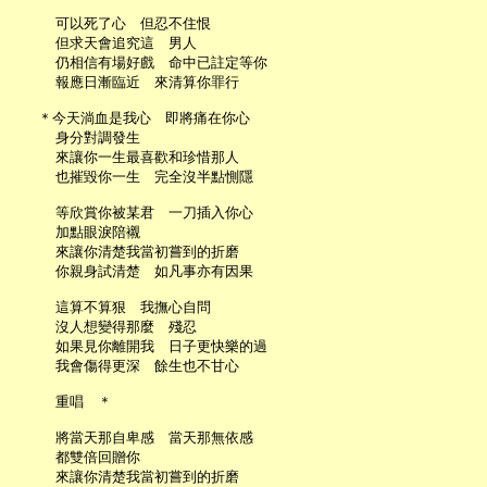
     可以死了心　但忍不住恨

     但求天會追究這　男人

     仍相信有場好戲　命中已註定等你

     報應日漸臨近　來清算你罪行

   ＊今天淌血是我心　即將痛在你心

     身分對調發生

     來讓你一生最喜歡和珍惜那人

     也摧毀你一生　完全沒半點惻隱

     等欣賞你被某君　一刀插入你心

     加點眼淚陪襯

     來讓你清楚我當初嘗到的折磨

     你親身試清楚　如凡事亦有因果

     這算不算狠　我撫心自問

     沒人想變得那麼　殘忍

     如果見你離開我　日子更快樂的過

     我會傷得更深　餘生也不甘心

     重唱　＊

     將當天那自卑感　當天那無依感

     都雙倍回贈你

     來讓你清楚我當初嘗到的折磨
