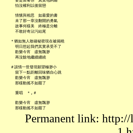
     要是留著你　真實地糾纏

     怕沒權利以後留戀

     情愫與相思　如最愛的書

     未了那一章沒翻開的勇氣

     故事何樣美　終極是分離

     不敢好奇沾污結尾

   ＊猶如無人敢碰秘密現在被揭曉

     明日想起我們其實承受不了

     歡樂今宵　虛無飄渺

     再沒餘地繼續纏繞

   ＃談情一世發現願望極渺小

     留下一點距離回味猶自心跳

     歡樂今宵　虛無飄渺

     那樣動搖不如罷了

     重唱　＊,＃

     歡樂今宵　虛無飄渺

Permanent link: http:/
1.h