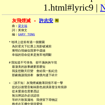
1.html#lyric9 |
N
灰飛煙滅 - 
許志安
     曲︰
梁文福
     詞︰黃偉文

     編︰
GARY TONG
   ＊地球上從前有過一個樂園

     為於星光下紅唇上泡影破滅前

     漸明白情緣似我掌中虛線

     幸福的宿命從來是無常地間斷

   ＃我知道不可倖免　卻不滿匆匆乍現

     最淒美的故事總要那麼短

     我妄想翻天巨變　會給我一點紀念

     那劇痛讓我掛牽　像懷內遺下碎片

   ＋〔誰不知〕灰飛煙滅脆薄回憶不堪一擊

     從此以後聲音氣味顏色崩潰蒸發沒有痕跡

     從未愛過也需要憑証

     無法辨認亦必須認領

     等碎片散落滿地　我便留下尋物証

     務求在瓦爍中發現愛情
