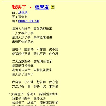
我哭了 - 
張學友
     曲︰
洪堯斌
     詞︰黃偉文

     編︰
BROCK WALSH
     是誰人在暗示　事前強烈暗示

     二人大概出了事

     是誰人誤了事　事前從未注視

     未曾問你的意思

     最後你　離開時　不作聲　仍不語

     使我想也不透　猜也不透　你心思

     二人沉默對峙　突然明白暗示

     是沉默引起變異

     為何從未揭示　未曾提及愛字

     讓人誤了這輩子

     我自信　仍不遲　想告解　我心意

     方法只有一個　都要一試　未算易

   ＊如緣盡了　緣滅了　能被說話動搖

     我恨平日辭令　領略太少

     如緣盡了　緣滅了　能被眼淚動搖
