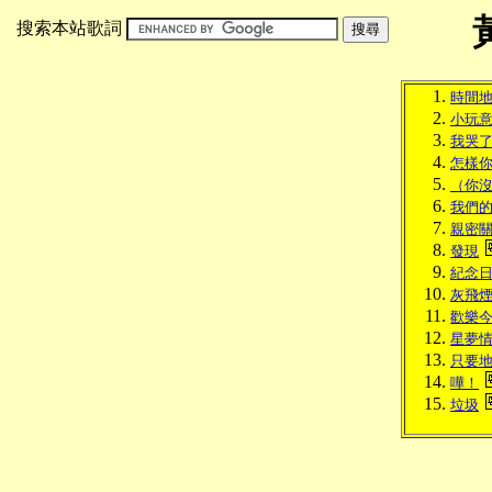
搜索本站歌詞
時間
小玩
我哭
怎樣
（你
我們
親密
發現
紀念
灰飛
歡樂
星夢
只要
嘩！
垃圾