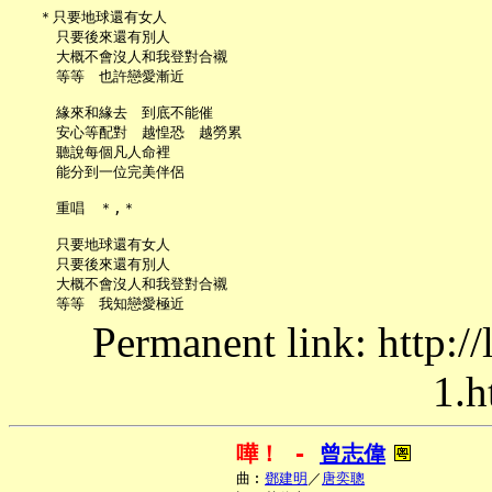
   ＊只要地球還有女人

     只要後來還有別人

     大概不會沒人和我登對合襯

     等等　也許戀愛漸近

     緣來和緣去　到底不能催

     安心等配對　越惶恐　越勞累

     聽說每個凡人命裡

     能分到一位完美伴侶

     重唱　＊,＊

     只要地球還有女人

     只要後來還有別人

     大概不會沒人和我登對合襯

Permanent link: http:/
1.h
嘩！ - 
曾志偉
     曲︰
鄧建明
／
唐奕聰