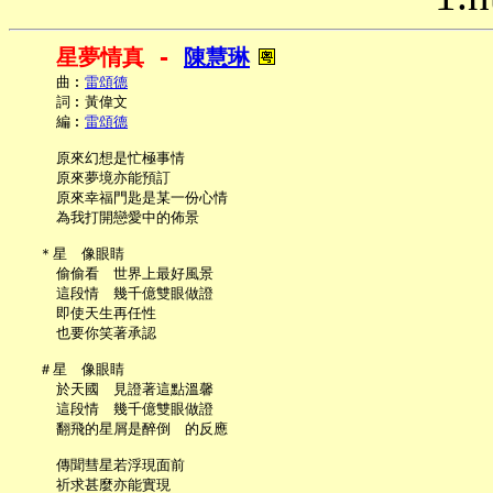
星夢情真 - 
陳慧琳
     曲︰
雷頌德
     詞︰黃偉文

     編︰
雷頌德
     原來幻想是忙極事情

     原來夢境亦能預訂

     原來幸福門匙是某一份心情

     為我打開戀愛中的佈景

   ＊星　像眼睛

     偷偷看　世界上最好風景

     這段情　幾千億雙眼做證

     即使天生再任性

     也要你笑著承認

   ＃星　像眼睛

     於天國　見證著這點溫馨

     這段情　幾千億雙眼做證

     翻飛的星屑是醉倒　的反應

     傳聞彗星若浮現面前

     祈求甚麼亦能實現
