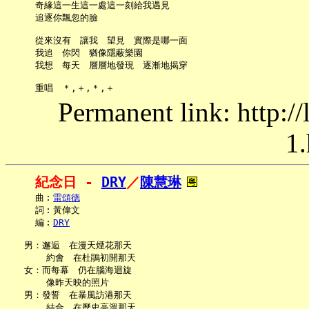
     奇緣這一生這一處這一刻給我遇見

     追逐你飄忽的臉

     從來沒有　讓我　望見　實際是哪一面

     我追　你閃　猶像隱蔽樂園

     我想　每天　層層地發現　逐漸地揭穿

Permanent link: http:/
1.
紀念日 - 
DRY
／
陳慧琳
     曲︰
雷頌德
     詞︰黃偉文

     編︰
DRY
   男：邂逅　在漫天煙花那天

       約會　在杜鵑初開那天

   女：而每幕　仍在腦海迴旋

       像昨天映的照片

   男：發誓　在暴風訪港那天

       結合　在歷史高溫那天
