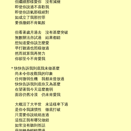
     但繼續那樣愛你　沒有減褪

     即使你說過不喜歡我

     即使你語氣那樣絕對

     如成立了我那控罪

     要係撤銷不肯氣餒

     但看著歲月過去　沒有甚麼突破

     無數辦法亦試過　結果都錯

     想知道愛你該怎麼愛

     早打聽過也照樣做過

     然而就算我再努力

     你卻至今不肯愛我

   ＊快快告訴我到底我未做甚麼

     尚未令你改觀我的印象

     任何微弱生機　我都未曾放過

     快快告訴我到底你又為甚麼

     在望著我今天這麼脆弱

     面容仍舊冷漠　仍未肯愛我

     大概活了大半世　未這樣卑下過

     是你令我讓慣性　徹底打破

     只需要你說統統改過

     這指正我有哪兒做錯

     如常沒有聽到答話

     藉故轉身輕輕帶過
