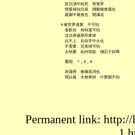
     從沉溺中結疤　再發芽

     情愛就似垃圾　殘骸雖會腐化

     庭園中最後也　開滿花

   ＃被世界遺棄　不可怕

     喜歡你　有時還可怕

     沒法再做那些牽掛

     比不上　在你手中火化

     不需要　完美得可怕

     太快樂　如何招架　殘忍不好嗎

     重唱　＊,＃,＃

     灰燼裡　被徹底消化

Permanent link: http:/
1.h