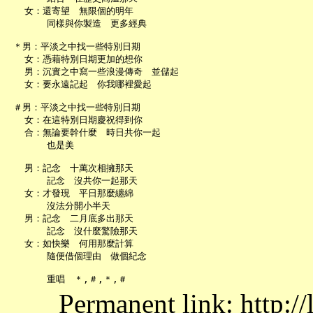
   女：還寄望　無限個的明年

       同樣與你製造　更多經典

 ＊男：平淡之中找一些特別日期

   女：憑藉特別日期更加的想你

   男：沉實之中寫一些浪漫傳奇　並儲起

   女：要永遠記起　你我哪裡愛起

 ＃男：平淡之中找一些特別日期

   女：在這特別日期慶祝得到你

   合：無論要幹什麼　時日共你一起

       也是美

   男：記念　十萬次相擁那天

       記念　沒共你一起那天

   女：才發現　平日那麼纏綿

       沒法分開小半天

   男：記念　二月底多出那天

       記念　沒什麼驚險那天

   女：如快樂　何用那麼計算

       隨便借個理由　做個紀念

Permanent link: http:/