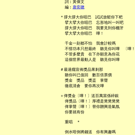
     詞︰黃偉文

     編︰
唐奕聰
   ＊撐大撐大你咀巴　試試放鬆你下杷

     擘大擘大你咀巴　忘形地叫一叫吧

     撐大撐大你咀巴　我要見到你棚牙

     擘大擘大你咀巴　嘩！

     千金一刻都不怕　我會計較嗎

     不惜功本只想最終　聽見你叫嘩　〔嘩！
     不管多麼貴　在下亦願意為你花

     這個世界最動人是　聽見你叫嘩

   ＃最過癮宣佈獎品果剎那

     聽你叫已值回　數百倍票價

     獎金　獎品　獎盃　掌聲

     徹底清倉　要你再次嘩

   ＋俾獎金〔嘩！〕送百萬當係碎銀

     俾獎品〔嘩！〕厚禮是凳凳凳凳

     俾掌聲〔嘩！〕替你贈興造氣氛

     你要就有份

     重唱　＊

     倒水咁倒將錢送　你有興趣嗎
