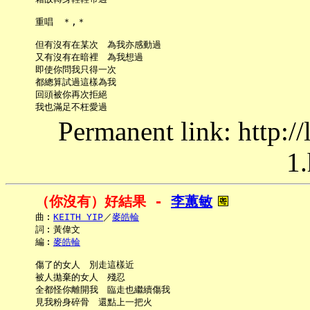
     重唱　＊,＊

     但有沒有在某次　為我亦感動過

     又有沒有在暗裡　為我想過

     即使你問我只得一次

     都總算試過這樣為我

     回頭被你再次拒絕

Permanent link: http:/
1.
（你沒有）好結果 - 
李蕙敏
     曲︰
KEITH YIP
／
麥皓輪
     詞︰黃偉文

     編︰
麥皓輪
     傷了的女人　別走這樣近

     被人拋棄的女人　殘忍

     全都怪你離開我　臨走也繼續傷我

     見我粉身碎骨　還點上一把火
