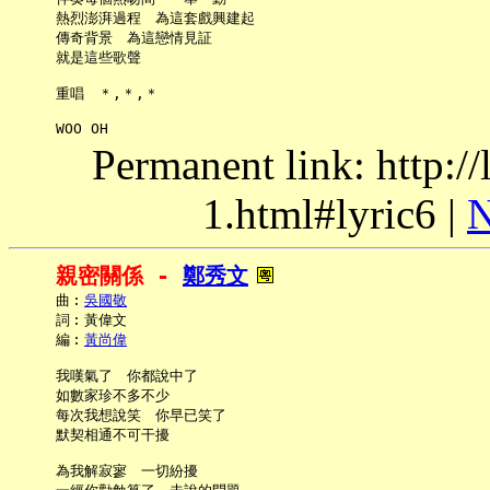
     熱烈澎湃過程　為這套戲興建起

     傳奇背景　為這戀情見証

     就是這些歌聲

     重唱　＊,＊,＊

Permanent link: http:/
1.html#lyric6 |
N
親密關係 - 
鄭秀文
     曲︰
吳國敬
     詞︰黃偉文

     編︰
黃尚偉
     我嘆氣了　你都說中了

     如數家珍不多不少

     每次我想說笑　你早已笑了

     默契相通不可干擾

     為我解寂寥　一切紛擾
