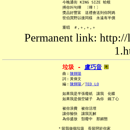
     今晚通街 KING SIZE 蛤蟆

     搏你叫句嘩　〔嘩！〕

     獎品好豐富　送禮會送到你阿媽

     世伯買野以後同樣　永遠有半價

Permanent link: http:/
1.h
垃圾 - 
盧巧音
     曲︰
陳輝陽
     詞︰黃偉文

     編︰
陳輝陽
／
TED LO
     如果我是半張廢紙　讓我　化蝶

     如果我是個空罐子　為你　鐵了心

     被你浪費　被你活埋

     讓你愉快　讓我瓦解

     為你盛放　頹廢中　那媚態

   ＊留我做個垃圾　長留戀於你家
