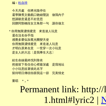
     編︰
杜自持
     今天共處　你將光陰停住

     還學陳舊文藝戲口吻細聲說　做我內子

     想講願意還是不好意思

     回贈同類橋段女主角那一句　讓你做主

   ＊你用無限濃情蜜意　來造迷人玩意

     還在沒名份手指

     感覺多麼似加冕光圈變天使

     你用無限濃情蜜意　來造迷人玩意

     才明白原來在意　一世穿一次小玩意

     是女人的大志〔是我畢生大志〕

     給生命線最終找到靠依

     然後留下長住你心裡最深處　是我地址

     小小玩意紋著彼此名字

     留待明日傳頌你跟我這一節　完美情史

Permanent link: http:/
1.html#lyric2 |
N