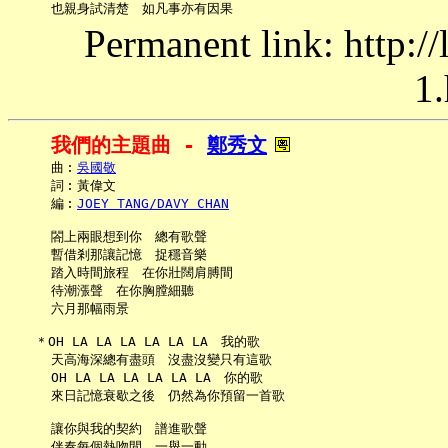
Permanent link: http:/
1.
我們的主題曲 - 
鄭秀文
     曲︰
吳國敬
     詞︰黃偉文

     編︰
JOEY TANG/DAVY CHAN
     閤上兩眼想到你　總有歌聲

     暫借剎那讓記憶　捉穩音樂

     踏入時間旅程　在你壯闊肩膊間

     待潮漲聲　在你胸膛細聽

     六月那幅雨景

   ＊OH LA LA LA LA LA LA　我的歌

     天高海深總有盡頭　沒盡沒變只有這歌

     OH LA LA LA LA LA LA　你的歌

     來日記憶衰歇之後　仍然為你預留一首歌

     讓你與我的契約　譜進歌聲

     伴奏每個熱吻間　一舉一動
