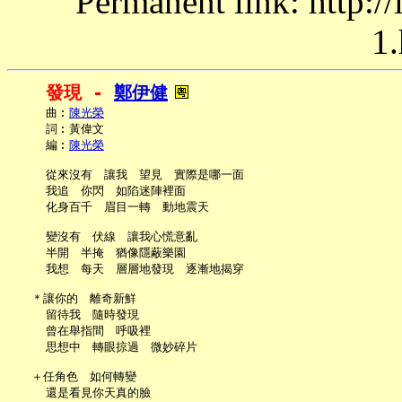
Permanent link: http:/
1.
發現 - 
鄭伊健
     曲︰
陳光榮
     詞︰黃偉文

     編︰
陳光榮
     從來沒有　讓我　望見　實際是哪一面

     我追　你閃　如陷迷陣裡面

     化身百千　眉目一轉　動地震天

     變沒有　伏線　讓我心慌意亂

     半開　半掩　猶像隱蔽樂園

     我想　每天　層層地發現　逐漸地揭穿

   ＊讓你的　離奇新鮮

     留待我　隨時發現

     曾在舉指間　呼吸裡

     思想中　轉眼掠過　微妙碎片

   ＋任角色　如何轉變

     還是看見你天真的臉
