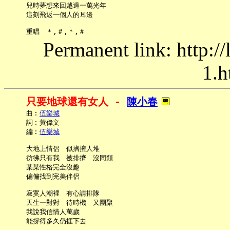
     兒時夢想來回越過一萬光年

     這刻飛返一個人的耳邊

Permanent link: http:/
1.h
只要地球還有女人 - 
陳小春
     曲︰
伍樂城
     詞︰黃偉文

     編︰
伍樂城
     大地上情侶　似擠擁人堆

     彷彿只有我　被排擠　沒同類

     某某性格完全沒趣

     偏偏找到完美伴侶

     寂寞人潮裡　有心請排隊

     天生一對對　待時機　又團聚

     我說我信情人萬歲

     能撐得多久仍捱下去
