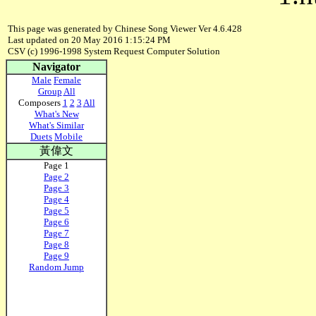
This page was generated by Chinese Song Viewer Ver 4.6.428
Last updated on 20 May 2016 1:15:24 PM
CSV (c) 1996-1998 System Request Computer Solution
Navigator
Male
Female
Group
All
Composers
1
2
3
All
What's New
What's Similar
Duets
Mobile
黃偉文
Page 1
Page 2
Page 3
Page 4
Page 5
Page 6
Page 7
Page 8
Page 9
Random Jump