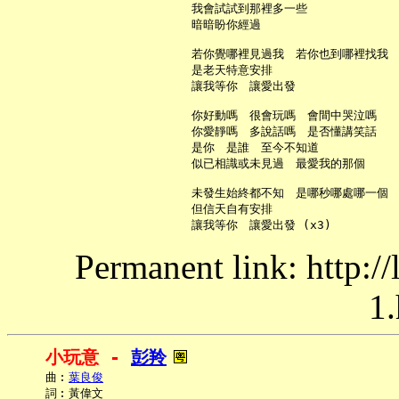
     我會試試到那裡多一些

     暗暗盼你經過

     若你覺哪裡見過我　若你也到哪裡找我

     是老天特意安排

     讓我等你　讓愛出發

     你好動嗎　很會玩嗎　會間中哭泣嗎

     你愛靜嗎　多說話嗎　是否懂講笑話

     是你　是誰　至今不知道

     似已相識或未見過　最愛我的那個

     未發生始終都不知　是哪秒哪處哪一個

     但信天自有安排

Permanent link: http:/
1.
小玩意 - 
彭羚
     曲︰
葉良俊
     詞︰黃偉文
