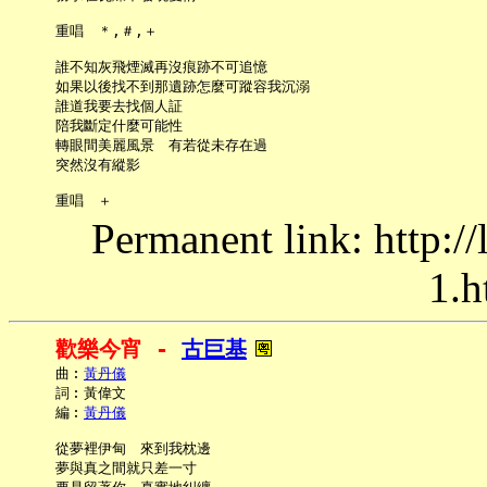
     重唱　＊,＃,＋

     誰不知灰飛煙滅再沒痕跡不可追憶

     如果以後找不到那遺跡怎麼可蹤容我沉溺

     誰道我要去找個人証

     陪我斷定什麼可能性

     轉眼間美麗風景　有若從未存在過

     突然沒有縱影

Permanent link: http:/
1.h
歡樂今宵 - 
古巨基
     曲︰
黃丹儀
     詞︰黃偉文

     編︰
黃丹儀
     從夢裡伊甸　來到我枕邊

     夢與真之間就只差一寸
