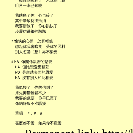
     一經你勸勉算了　未說的問題

     咀角一牽已知曉

     我跌痛了你　心也碎了

     其中辛酸彷彿抵消

     我要衝線了　你心跳快了

     步履彷彿都輕飄飄

   ＊愉快的心照　怎算輕佻

     想起你我會暗笑　受你的照料

     別人怎講〔想〕亦不緊要

   ＃HA 像關係親密的戀愛

     HA 但比戀愛更精彩

     WO 是超越表面的恩愛

     HA 沒有別人如此相愛

     我氣餒了　你的信到了

     原先抑鬱輕鬆不少

     我要的戲票　你早已買了

     像約好般不准騷擾

     重唱　＊,＃,＃
