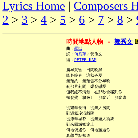
Lyrics Home
|
Composers 
2
>
3
>
4
>
5
>
6
>
7
>
8
>
時間地點人物 - 
鄭秀文
     曲︰
羅以
     詞︰
何秀萍
／黃偉文

     編︰
PETER KAM
     晨早黃昏　日間晚黑

     隆冬晚春　涼秋炎夏

     無預約　無預告不分早晚

     剎那片刻間　爆發戀愛

     但我總不清楚　在那秒會碰到你

     頓發覺〔將來〕　那麼近　那麼遠

     從繁華長街　從無人房間

     到過氣冷清戲院

     從浮華城都　從無遊人窮鄉

     到來回城鄉途上

     何地偶遇你　何地邂逅你

     真想早點知道
