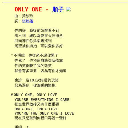
ONLY ONE - 
順子
     曲︰黃韻玲

     詞︰
李焯雄
     你的好　我從前怎麼看不到

     看不到　總以為愛在天涯海角

     回頭卻在你溫柔裏找到

     渴望被你擁抱　可以愛你多好

   ＊不明瞭　你從來不說你累了

     你累了　也預留肩膀讓我依靠

     你的笑倒映了我的微笑

     我會有多重要　因為有你才知道

     也許　這101次錯過的玩笑

     只為遇到　你溫暖的懷抱

   ＃ONLY ONE, ONLY LOVE

     YOU'RE EVERYTHING I CARE

     把全世界放掉又有什麼重要

     ONLY ONE, ONLY LOVE

     YOU'RE THE ONLY ONE I LOVE

     現在只想聽到你親口再說一聲好

     重唱　＊
