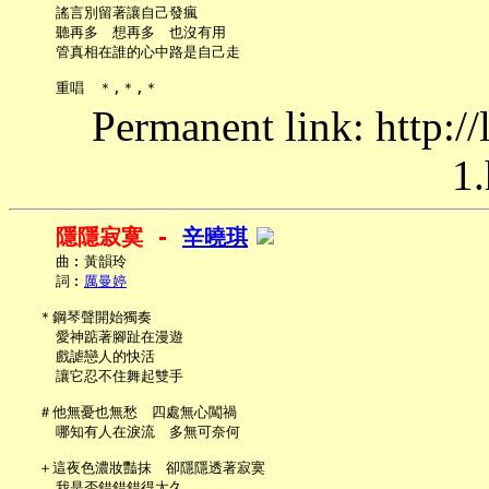
     謠言別留著讓自己發瘋

     聽再多　想再多　也沒有用

     管真相在誰的心中路是自己走

Permanent link: http:/
1.
隱隱寂寞 - 
辛曉琪
     曲︰黃韻玲

     詞︰
厲曼婷
   ＊鋼琴聲開始獨奏

     愛神踮著腳趾在漫遊

     戲謔戀人的快活

     讓它忍不住舞起雙手

   ＃他無憂也無愁　四處無心闖禍

     哪知有人在淚流　多無可奈何

   ＋這夜色濃妝豔抹　卻隱隱透著寂寞

     我是否錯錯錯得太久
