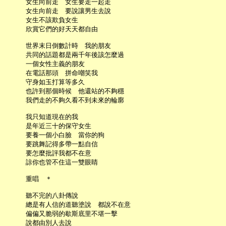
     女生向前走　女生要走一起走

     女生向前走　要說讓男生去說

     女生不該欺負女生

     欣賞它們的好天天都自由

     世界末日倒數計時　我的朋友

     共同的話題都是兩千年後該怎麼過

     一個女性主義的朋友

     在電話那頭　拼命嘲笑我

     守身如玉打算等多久

     也許到那個時候　他還站的不夠穩

     我們走的不夠久看不到未來的輪廓

     我只知道現在的我

     是年近三十的保守女生

     要養一個小白臉　當你的狗

     要跳舞記得多帶一點自信

     要怎麼批評我都不在意

     諒你也管不住這一雙眼睛

     重唱　＊

     聽不完的八卦傳說

     總是有人信的道聽塗說　都說不在意

     偏偏又脆弱的歇斯底里不堪一擊

     說都由別人去說
