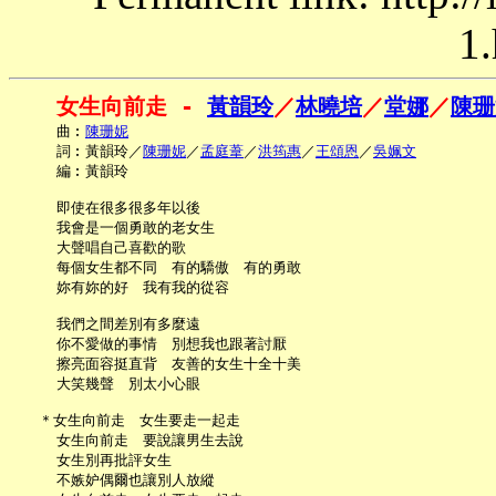
1.
女生向前走 - 
黃韻玲
／
林曉培
／
堂娜
／
陳珊
     曲︰
陳珊妮
     詞︰黃韻玲／
陳珊妮
／
孟庭葦
／
洪筠惠
／
王頌恩
／
吳姵文
     編︰黃韻玲

     即使在很多很多年以後

     我會是一個勇敢的老女生

     大聲唱自己喜歡的歌

     每個女生都不同　有的驕傲　有的勇敢

     妳有妳的好　我有我的從容

     我們之間差別有多麼遠

     你不愛做的事情　別想我也跟著討厭

     擦亮面容挺直背　友善的女生十全十美

     大笑幾聲　別太小心眼

   ＊女生向前走　女生要走一起走

     女生向前走　要說讓男生去說

     女生別再批評女生

     不嫉妒偶爾也讓別人放縱
