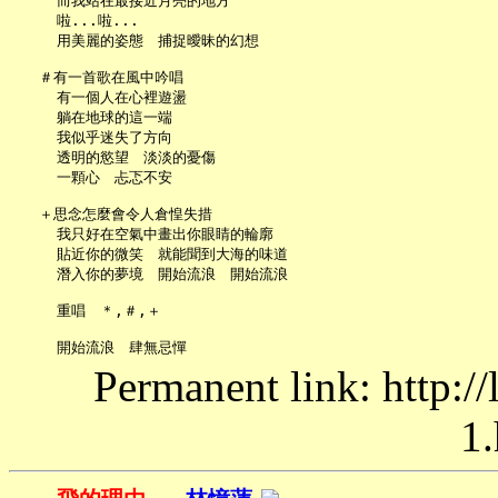
     而我站在最接近月亮的地方

     啦...啦...

     用美麗的姿態　捕捉曖昧的幻想

   ＃有一首歌在風中吟唱

     有一個人在心裡遊盪

     躺在地球的這一端

     我似乎迷失了方向

     透明的慾望　淡淡的憂傷

     一顆心　忐忑不安

   ＋思念怎麼會令人倉惶失措

     我只好在空氣中畫出你眼睛的輪廓

     貼近你的微笑　就能聞到大海的味道

     潛入你的夢境　開始流浪　開始流浪

     重唱　＊,＃,＋

Permanent link: http:/
1.