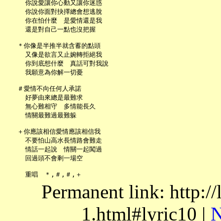
     你說愛讓你心動又讓你迷惑

     你說你面對抉擇總會想逃脫

     你在怕什麼　是愛情還是我

     還是對自己一點也沒把握

   ＊你像是半推半就含蓄的點頭

     又像是欲言又止婉轉拒絕我

     你到底想什麼　真話可對我說

     我願意為你解一切憂

   ＃愛情不向任何人承諾

     好夢由來總是最難求

     無心難相守　多情能長久

     情關最難過最難躲

   ＋你應該相信愛情應該相信我

     不要怕山高水長情路會難走

     情話一起說　情關一起闖過

     回過頭不會剩一場空

Permanent link: http:/
1.html#lyric10 |
N