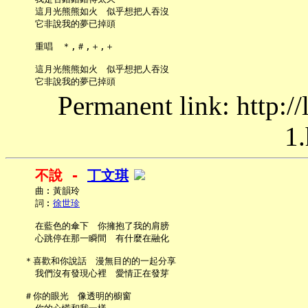
     這月光熊熊如火　似乎想把人吞沒

     它非說我的夢已掉頭

     重唱　＊,＃,＋,＋

     這月光熊熊如火　似乎想把人吞沒

Permanent link: http:/
1.
不說 - 
丁文琪
     曲︰黃韻玲

     詞︰
徐世珍
     在藍色的傘下　你擁抱了我的肩膀

     心跳停在那一瞬間　有什麼在融化

   ＊喜歡和你說話　漫無目的的一起分享

     我們沒有發現心裡　愛情正在發芽

   ＃你的眼光　像透明的櫥窗
