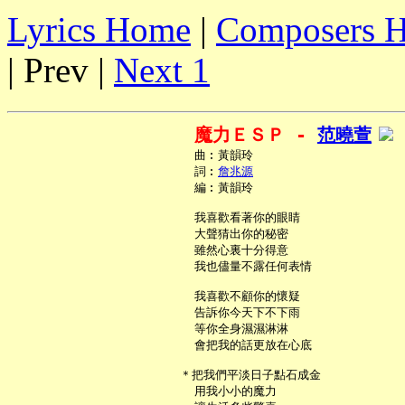
Lyrics Home
|
Composers 
| Prev |
Next 1
魔力ＥＳＰ - 
范曉萱
     曲︰黃韻玲

     詞︰
詹兆源
     編︰黃韻玲

     我喜歡看著你的眼睛

     大聲猜出你的秘密

     雖然心裏十分得意

     我也儘量不露任何表情

     我喜歡不顧你的懷疑

     告訴你今天下不下雨

     等你全身濕濕淋淋

     會把我的話更放在心底

   ＊把我們平淡日子點石成金

     用我小小的魔力
