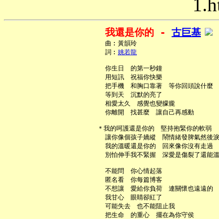
1.h
我還是你的 - 
古巨基
     曲︰黃韻玲

     詞︰
姚若龍
     你生日　的第一秒鐘

     用短訊　祝福你快樂

     把手機　和胸口靠著　等你回頭說什麼

     等到天　沉默的亮了

     相愛太久　感覺也變朦朧

     你離開　找甚麼　讓自己再感動

   ＊我的呵護還是你的　堅持抱緊你的軟弱

     讓你像個孩子嬌縱　鬧情緒發脾氣然後淚
     我的溫暖還是你的　回來像你沒有走過

     別怕伸手我不緊握　深愛是傷裂了還能溫
     不能問　你心情起落

     匿名看　你每篇博客

     不想讓　愛給你負荷　連關懷也遠遠的

     我甘心　眼睛卻紅了

     可能失去　也不能阻止我

     把生命　的重心　擺在為你守侯
