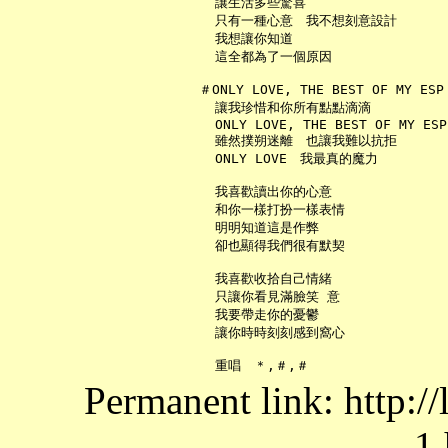
     讓生活多些驚喜

     只有一種心意　我不想刻意設計

     我想讓你知道

     這全都為了一個原因

   ＃ONLY LOVE, THE BEST OF MY ESP

     讓我珍惜和你所有點點滴滴

     ONLY LOVE, THE BEST OF MY ESP

     雖然撲朔迷離　也讓我難以抗拒

     ONLY LOVE　我最真的魔力

     我喜歡讀出你的心意

     和你一樣打扮一樣表情

     明明知道這是作弊

     卻也顯得我們很有默契

     我喜歡收拾自己情緒

     只讓你看見滿臉笑 意

     我要帶走你的憂鬱

     讓你時時刻刻感到窩心

Permanent link: http:/
1.