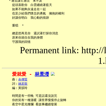
   ＊過去讓它過去　來不及

     從頭喜歡你　白雲纏繞著藍天

     如果不能夠永遠走在一起

     也至少給我們懷念的勇氣　擁抱的權利

     好讓你明白　我心動的痕跡

     重唱　＊

     總是想再見你　還試著打探你消息

     原來你就住在我的身體

Permanent link: http:/
1.
愛就愛 - 
林景瀅
     曲︰
余傳賢
     詞︰
姚若龍
     編︰黃韻玲

     時間是有一些晚 可是話還沒說完

     你的笑有一種溫暖 讓世界慢慢停止旋轉

     夜空中星光燦爛 看故事繼續發展
