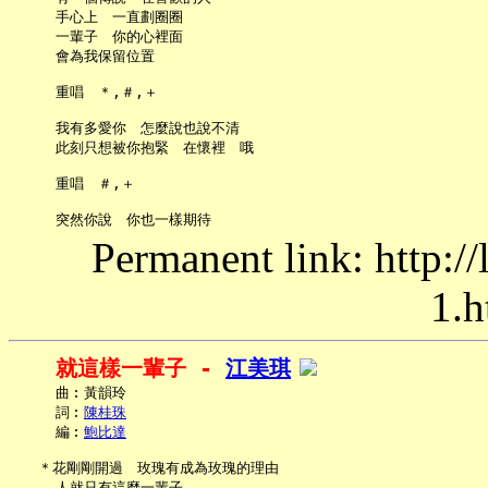
     手心上　一直劃圈圈

     一輩子　你的心裡面

     會為我保留位置

     重唱　＊,＃,＋

     我有多愛你　怎麼說也說不清

     此刻只想被你抱緊　在懷裡　哦

     重唱　＃,＋

Permanent link: http:/
1.h
就這樣一輩子 - 
江美琪
     曲︰黃韻玲

     詞︰
陳桂珠
     編︰
鮑比達
   ＊花剛剛開過　玫瑰有成為玫瑰的理由

     人就只有這麼一輩子
