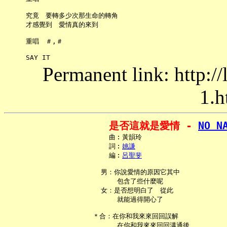
     究竟　要轉多少次那生命的轉角

     才感覺到　愛情真的來到

     重唱　＃,＃

Permanent link: http:/
1.h
是否這就是愛情 - 
NO N
     曲︰黃韻玲

     詞︰
姚謙
     編︰
呂聖斐
   男：你說愛情的原因它其中

       包含了些什麼呢

   女：是否想明白了　從此

       就能過得開心了

 ＊合：在你和我來來回回誤解

       在你和我來來回回溝通後
