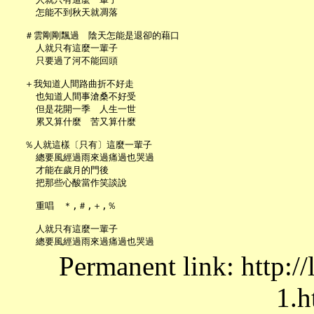
     怎能不到秋天就凋落

   ＃雲剛剛飄過　陰天怎能是退卻的藉口

     人就只有這麼一輩子

     只要過了河不能回頭

   ＋我知道人間路曲折不好走

     也知道人間事滄桑不好受

     但是花開一季　人生一世

     累又算什麼　苦又算什麼

   ％人就這樣〔只有〕這麼一輩子

     總要風經過雨來過痛過也哭過

     才能在歲月的門後

     把那些心酸當作笑談說

     重唱　＊,＃,＋,％

     人就只有這麼一輩子

Permanent link: http:/
1.h