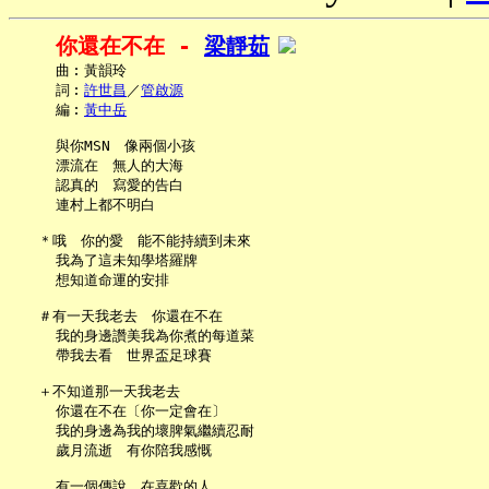
你還在不在 - 
梁靜茹
     曲︰黃韻玲

     詞︰
許世昌
／
管啟源
     編︰
黃中岳
     與你MSN　像兩個小孩

     漂流在　無人的大海

     認真的　寫愛的告白

     連村上都不明白

   ＊哦　你的愛　能不能持續到未來

     我為了這未知學塔羅牌

     想知道命運的安排

   ＃有一天我老去　你還在不在

     我的身邊讚美我為你煮的每道菜

     帶我去看　世界盃足球賽

   ＋不知道那一天我老去

     你還在不在〔你一定會在〕

     我的身邊為我的壞脾氣繼續忍耐

     歲月流逝　有你陪我感慨

     有一個傳說　在喜歡的人
