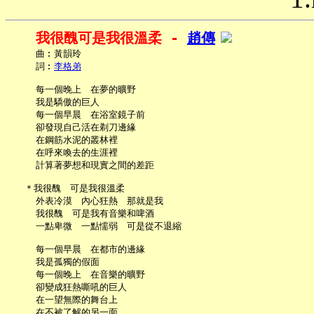
我很醜可是我很溫柔 - 
趙傳
     曲︰黃韻玲

     詞︰
李格弟
     每一個晚上　在夢的曠野

     我是驕傲的巨人

     每一個早晨　在浴室鏡子前

     卻發現自己活在剃刀邊緣

     在鋼筋水泥的叢林裡

     在呼來喚去的生涯裡

     計算著夢想和現實之間的差距

   ＊我很醜　可是我很溫柔

     外表冷漠　內心狂熱　那就是我

     我很醜　可是我有音樂和啤酒

     一點卑微　一點懦弱　可是從不退縮

     每一個早晨　在都市的邊緣

     我是孤獨的假面

     每一個晚上　在音樂的曠野

     卻變成狂熱嘶吼的巨人

     在一望無際的舞台上

     在不被了解的另一面
