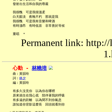
     發射出生活和自我的尊嚴

     我很醜　可是我很溫柔

     白天黯淡　夜晚不朽　那就是我

     我很醜　可是我有音樂和啤酒

     有時滶昂　有時低首　非常善於等候

Permanent link: http:/
1.
心動 - 
林曉培
     曲︰黃韻玲

     詞︰
林夕
     編︰黃韻玲

     有多久沒見你　以為你在哪裡

     原來就住在我心底　陪伴著我的呼吸

     有多遠的距離　以為聞不到你氣息

     誰知道你背影這麼長　回頭就看到你
