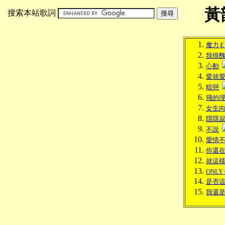
黃
搜索本站歌詞
魔力
我很
心動
愛就
暗戀
飛的
女生
隱隱
不說
愛情
你還
就這
ONLY
是否
我還