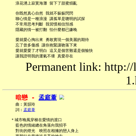
     浪花湧上寂寞海灘 留下了甜蜜煩亂

     你既然真心自然 我就不躲躲閃閃

     聊心情是一種浪漫 講孤單是聰明的試探

     不常用思考判斷 我習慣相信預感

     隱藏的情一被打翻 怕什麼都已嫌晚

     愛就愛心掏出來 勇敢實現一個美麗的期待

     忘了曾多傷感 讓你抱緊讓吻落下來

     愛就愛愛了才明白 這又是個苦難還是個愉快

Permanent link: http:/
1.
暗戀 - 
孟庭葦
     曲︰黃韻玲

     詞︰
孟庭葦
   ＊城市晚風穿梭在愛情的渡口

     藍色的情緒總在角落向我招手

     對街的燈光　映照在相擁的戀人身上
