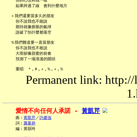
     你的心慌和我一樣

     如果跨過了線　會到什麼地方

   ＋我們還要當多久的朋友

     你不說我也不能說

     期待就像膨脹的氣球

     說破了怕什麼都落空

   ％我們難道要一直當朋友

     你不說我也不敢說

     大雨卻像甜蜜的前奏

     預測了一場浪漫的開頭

Permanent link: http:/
1.
愛情不向任何人承諾 - 
黃凱芹
     曲︰
黃凱芹
／
許建強
     詞︰
厲曼婷
     編︰黃韻玲
