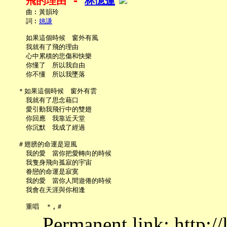
飛的理由 - 
林憶蓮
     曲︰黃韻玲

     詞︰
姚謙
     如果這個時候　窗外有風

     我就有了飛的理由

     心中累積的悲傷和快樂

     你懂了　所以我自由

     你不懂　所以我墜落

   ＊如果這個時候　窗外有雲

     我就有了思念藉口

     愛引動我飛行中的雙翅

     你回應　我靠近天堂

     你沉默　我成了經過

   ＃翅膀的命運是迎風

     我的愛　當你把愛轉向的時候

     我隻身飛向孤寂的宇宙

     眷戀的命運是寂寞

     我的愛　當你人間遊倦的時候

     我會在天涯與你相逢

Permanent link: http:/