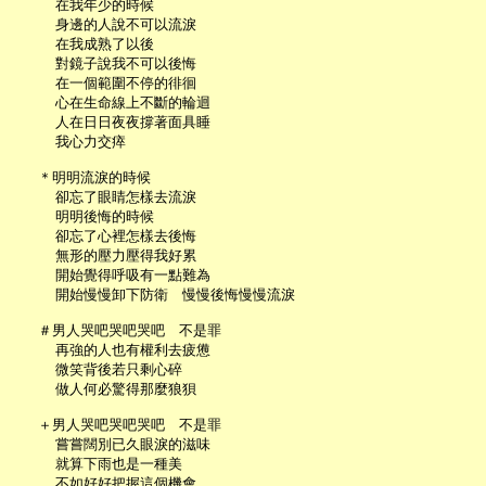
     在我年少的時候

     身邊的人說不可以流淚

     在我成熟了以後

     對鏡子說我不可以後悔

     在一個範圍不停的徘徊

     心在生命線上不斷的輪迴

     人在日日夜夜撐著面具睡

     我心力交瘁

   ＊明明流淚的時候

     卻忘了眼睛怎樣去流淚

     明明後悔的時候

     卻忘了心裡怎樣去後悔

     無形的壓力壓得我好累

     開始覺得呼吸有一點難為

     開始慢慢卸下防衛　慢慢後悔慢慢流淚

   ＃男人哭吧哭吧哭吧　不是罪

     再強的人也有權利去疲憊

     微笑背後若只剩心碎

     做人何必驚得那麼狼狽

   ＋男人哭吧哭吧哭吧　不是罪

     嘗嘗闊別已久眼淚的滋味

     就算下雨也是一種美

     不如好好把握這個機會
