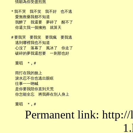
     情願為你受盡煎熬

   ＊我不哭　我不笑　我不好　也不逃

     愛無救藥我都不知道

     我醉了　我還要　夢碎了　醒不了

     你還欠我一個擁抱　就算天

   ＃要我哭　要我笑　要我瘋　要我逃

     逃到哪裡我也不知道

     心沒了　落幕了　風冰了　你走了

     破碎的夢我還想要　一剎那也好

     重唱　＊,＃

     雨打在我的臉上

     淚水忍不住也逃出眼眶

     往事一一吶喊

     是你要我陪你直到天荒

     你怎能全忘　將我葬在別人身上

Permanent link: http:/
1.