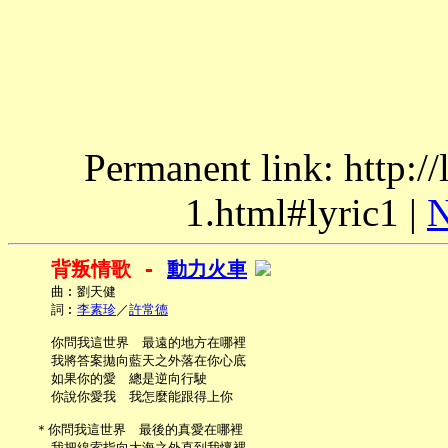
Permanent link: http:/
1.html#lyric1 |
N
背叛情歌 - 
動力火車
     曲︰劉天健

     詞︰
李素珍
／
許常德
     你問我這世界　最遠的地方在哪裡

     我將答案拋向藍天之外落在你心底

     如果你的愛　總是逆向行駛

     你說你愛我　我怎麼能跟得上你

   ＊你問我這世界　最後的真愛在哪裡

     我把線索指向大海之外直到我懷裡
