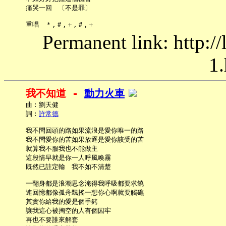
     痛哭一回　〔不是罪〕

Permanent link: http:/
1.
我不知道 - 
動力火車
     曲︰劉天健

     詞︰
許常德
     我不問回頭的路如果流浪是愛你唯一的路

     我不問愛你的苦如果放逐是愛你該受的苦

     就算我不服我也不能做主

     這段情早就是你一人呼風喚霧

     既然已註定輸　我不如不清楚

     一翻身都是浪潮思念淹得我呼吸都要求饒

     連回憶都像孤舟飄搖一想你心啊就要觸礁

     其實你給我的愛是個手銬

     讓我這心被掏空的人有個囚牢

     再也不要誰來解套
