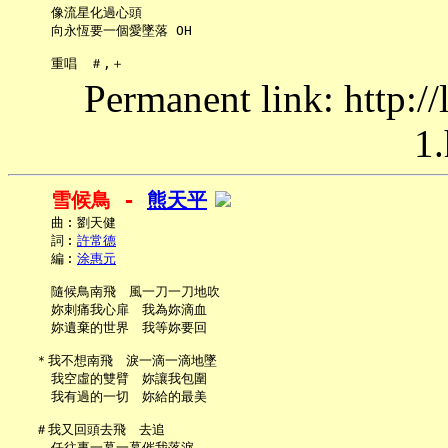
     像流星化過心頭

     向永恆要一個愛墜落 OH

Permanent link: http:/
1.
雪候鳥 - 
熊天平
     曲︰劉天健

     詞︰
許常德
     編︰
涂惠元
     隨候鳥南飛　風一刀一刀地吹

     妳刺痛我心扉　我為妳滴血

     妳遺棄的世界　我等妳要回

   ＊我不想南飛　淚一滴一滴地墜

     我空虛的雙臂　妳讓我包圍

     我有過的一切　妳給的最美

   ＃我又回頭去飛　去追

     任往事一幕一幕催我落淚
