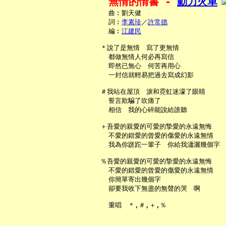
無情的情書 - 
動力火車
     曲︰劉天健

     詞︰
李素珍
／
許常德
     編︰
江建民
   ＊說了是無情　寫了更無情

     都做無情人何必再寫信

     即然已無心　何苦再用心

     一封信就輕易把過去寫成幻影

   ＃我站在屋頂　淚和霓虹迷濛了眼睛

     誓言欺騙了吹痛了

     相信　我的心碎能說給誰聽

   ＋吾愛的親愛的可愛的摯愛的永遠無悔

     不愛的錯愛的曾愛的傷愛的永遠無情

     我為你蹉跎一輩子　你給我瀟灑幾個字

   ％吾愛的親愛的可愛的摯愛的永遠無悔

     不愛的錯愛的曾愛的傷愛的永遠無情

     你簡單寄出幾個字

     卻要我收下無盡的無聲的哭　啊
